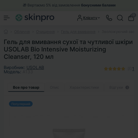
🎁 Вертаємо 5% від замовлення
бонусними балами
0
Клієнту
Обличчя
Очищення
Гель для вмивання
Зволожуючий засіб д
Гель для вмивання сухої та чутливої шкіри
USOLAB Bio Intensive Moisturizing
Cleanser, 120 мл
Виробник:
USOLAB
1
Модель:
A133
Все про товар
Опис
Характеристики
Відгуки
1
Популярний