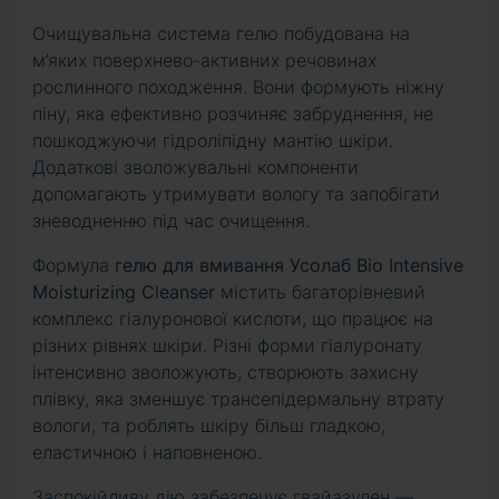
Очищувальна система гелю побудована на
м’яких поверхнево-активних речовинах
рослинного походження. Вони формують ніжну
піну, яка ефективно розчиняє забруднення, не
пошкоджуючи гідроліпідну мантію шкіри.
Додаткові зволожувальні компоненти
допомагають утримувати вологу та запобігати
зневодненню під час очищення.
Формула
гелю для вмивання Усолаб Bio Intensive
Moisturizing Cleanser
містить багаторівневий
комплекс гіалуронової кислоти, що працює на
різних рівнях шкіри. Різні форми гіалуронату
інтенсивно зволожують, створюють захисну
плівку, яка зменшує трансепідермальну втрату
вологи, та роблять шкіру більш гладкою,
еластичною і наповненою.
Заспокійливу дію забезпечує гвайазулен —