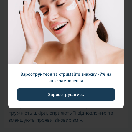
глибоке та тривале зволоження, покращує
еластичність шкіри та запобігає втраті вологи.
•
Сорбітол (Sorbitol)
– ефективний зволожувач,
який допомагає утримувати воду в шкірі та
підтримує її м’якість.
•
Екстракт плодів гарденії (Gardenia Florida Fruit
Extract)
– антиоксидантний компонент, що
допомагає захищати шкіру від негативного
впливу навколишнього середовища та підтримує
Зарєструйтеся
та отримайте
знижку -7%
на
її здоровий вигляд.
ваше замовлення.
•
Мультипептидний комплекс
– поєднання
Зареєструватись
великої кількості біоактивних пептидів, які
стимулюють синтез колагену, покращують
пружність шкіри, сприяють її відновленню та
зменшують прояви вікових змін.