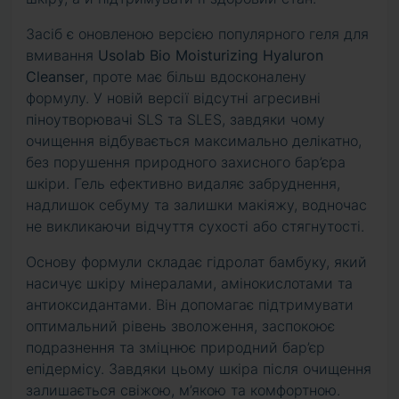
Засіб є оновленою версією популярного геля для
вмивання
Usolab Bio Moisturizing Hyaluron
Cleanser
, проте має більш вдосконалену
формулу. У новій версії відсутні агресивні
піноутворювачі SLS та SLES, завдяки чому
очищення відбувається максимально делікатно,
без порушення природного захисного бар’єра
шкіри. Гель ефективно видаляє забруднення,
надлишок себуму та залишки макіяжу, водночас
не викликаючи відчуття сухості або стягнутості.
Основу формули складає гідролат бамбуку, який
насичує шкіру мінералами, амінокислотами та
антиоксидантами. Він допомагає підтримувати
оптимальний рівень зволоження, заспокоює
подразнення та зміцнює природний бар’єр
епідермісу. Завдяки цьому шкіра після очищення
залишається свіжою, м’якою та комфортною.