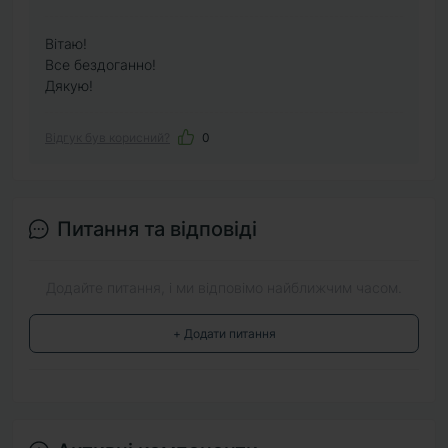
Вітаю!
Все бездоганно!
Дякую!
Відгук був корисний?
0
Питання та відповіді
Додайте питання, і ми відповімо найближчим часом.
+ Додати питання