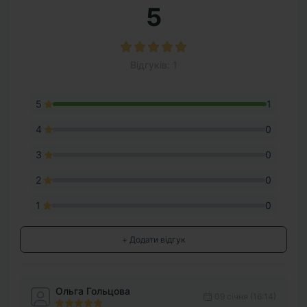
5
Відгуків: 1
5
1
4
0
3
0
2
0
1
0
+ Додати відгук
Ольга Гольцова
09 cічня (16:14)