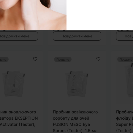
 Probiotix Cream
Lift Sleeping Mask
MESO Gl
er), 2 мл
(Tester), 4 мл
Mask (Te
0
0
 ₴
75 ₴
95 ₴
Повідомити мене
Повідомити мене
Пові
дано
Продано
Продано
ник оновлюючого
Пробник освіжаючого
Пробник
ватора EKSEPTION
сорбету для очей
флюїду 
ctivator (Tester),
FUSION MESO Eye
Super Re
Sorbet (Tester), 1.5 мл
(Tester)