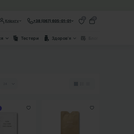
0
0
Клієнту
+38 (067) 605-01-01
ся
Тестери
Здоровʼя
Блог
Знижки