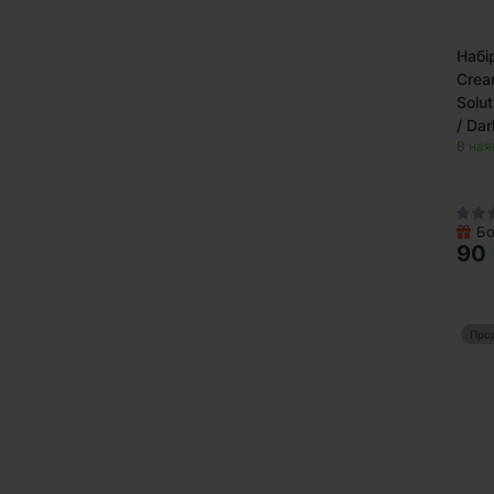
Волюфілін
Набі
Гіалуронова кислота
Crea
Гексилрезорцинол
Solut
/ Dar
Гліколева кислота
В ная
Глутатіон
Глюконолактон
Бо
Екзосоми
90
Кераміди
Коензим Q10
Про
Колаген
Мигдальна кислота
Молочна кислота
Ніацинамід