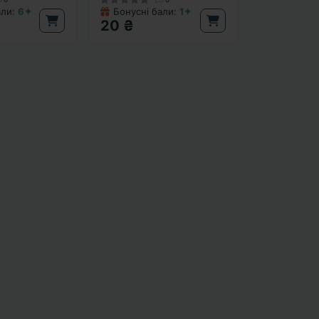
али:
6✦
Бонусні бали:
1✦
20 ₴