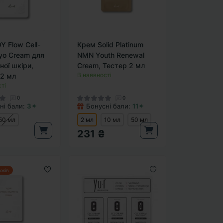
Y Flow Cell-
Крем Solid Platinum
yo Cream для
NMN Youth Renewal
ної шкіри,
Cream, Тестер 2 мл
В наявності
2 мл
ті
0
0
ні бали:
3✦
Бонусні бали:
11✦
50 мл
2 мл
10 мл
50 мл
231 ₴
ажів