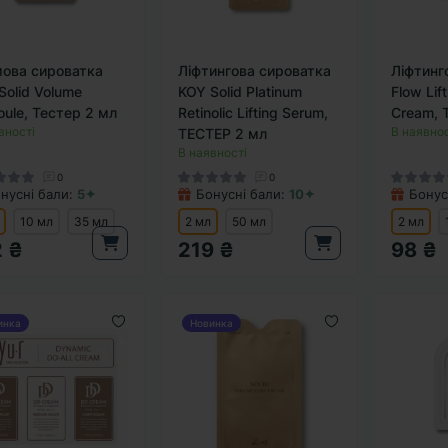
ова сироватка
Ліфтингова сироватка
Ліфтинг
Solid Volume
KOY Solid Platinum
Flow Lif
ule, Тестер 2 мл
Retinolic Lifting Serum,
Cream, 
вності
В наявнос
ТЕСТЕР 2 мл
В наявності
0
0
нусні бали:
5✦
Бонусні бали:
10✦
Бонус
10 мл
35 мл
2 мл
50 мл
2 мл
2 ₴
219 ₴
98 ₴
инка
Новинка