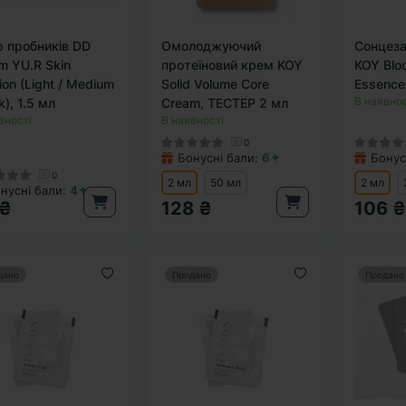
р пробників DD
Омолоджуючий
Сонцеза
m YU.R Skin
протеїновий крем KOY
KOY Blo
ion (Light / Medium
Solid Volume Core
Essence
В наявнос
k), 1.5 мл
Cream, ТЕСТЕР 2 мл
вності
В наявності
0
Бонусні бали:
6✦
Бонус
0
2 мл
50 мл
2 мл
нусні бали:
4✦
 ₴
128 ₴
106 ₴
дано
Продано
Продано