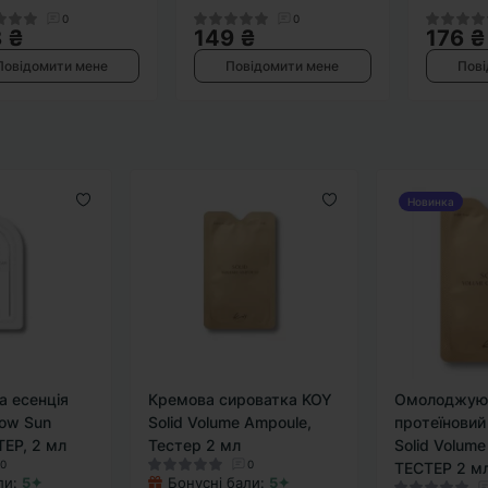
0
0
 ₴
149 ₴
176 ₴
Повідомити мене
Повідомити мене
Пові
Новинка
а есенція
Кремова сироватка KOY
Омолоджую
low Sun
Solid Volume Ampoule,
протеїновий
ТЕР, 2 мл
Тестер 2 мл
Solid Volume
0
0
ТЕСТЕР 2 м
ли:
5✦
Бонусні бали:
5✦