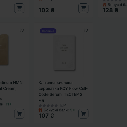
Бонусні б
102 ₴
128 ₴
Новинка
latinum NMN
Клітинна киснева
l Cream,
сироватка KOY Flow Cell-
Code Serum, ТЕСТЕР 2
0
мл
ли:
11✦
0
Бонусні бали:
5✦
107 ₴