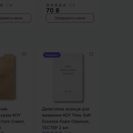
0
0
70 ₴
домити мене
Повідомити мене
Новинка
чий
Двоетапна есенція для
 крем KOY
вмивання KOY Flow Soft
 Core Cream,
Essence Foam Cleanser,
л
ТЕСТЕР 2 мл
0
0