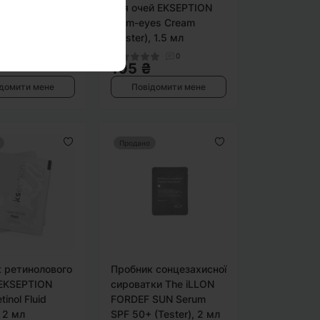
ow Sleeping
для очей EKSEPTION
ster), 4 мл
Ultim-eyes Cream
(Tester), 1.5 мл
0
0
105 ₴
домити мене
Повідомити мене
Продано
 ретинолового
Пробник сонцезахисної
EKSEPTION
сироватки The iLLON
tinol Fluid
FORDEF SUN Serum
, 2 мл
SPF 50+ (Tester), 2 мл