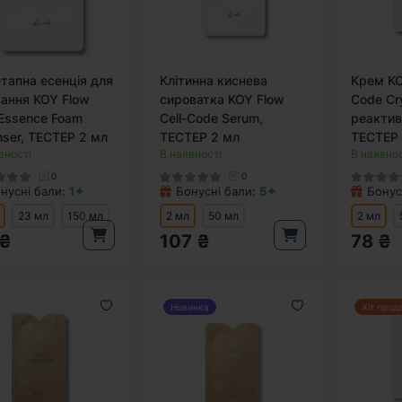
тапна есенція для
Клітинна киснева
Крем KO
ання KOY Flow
сироватка KOY Flow
Code Cr
 Essence Foam
Cell-Code Serum,
реактив
nser, ТЕСТЕР 2 мл
ТЕСТЕР 2 мл
ТЕСТЕР 
вності
В наявності
В наявнос
0
0
нусні бали:
1✦
Бонусні бали:
5✦
Бонус
23 мл
150 мл
2 мл
50 мл
2 мл
 ₴
107 ₴
78 ₴
Новинка
Хіт прод