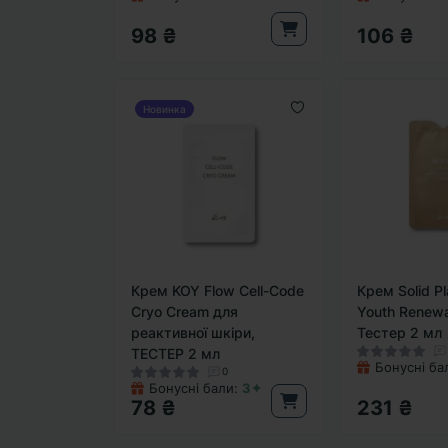
98 ₴
106 ₴
Новинка
Крем KOY Flow Cell-Code
Крем Solid P
Cryo Cream для
Youth Renewa
реактивної шкіри,
Тестер 2 мл
ТЕСТЕР 2 мл
Бонусні ба
0
Бонусні бали:
3✦
78 ₴
231 ₴