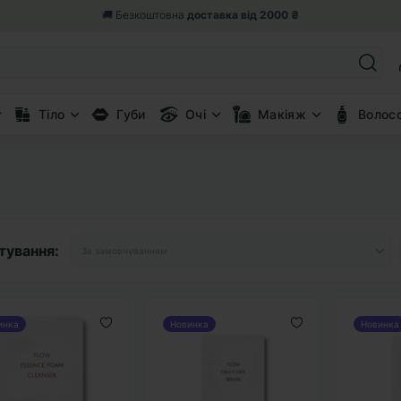
🎁 Вертаємо 5% від замовлення
бонусними балами
Тіло
Губи
Очі
Макіяж
Волос
тування:
инка
Новинка
Новинка