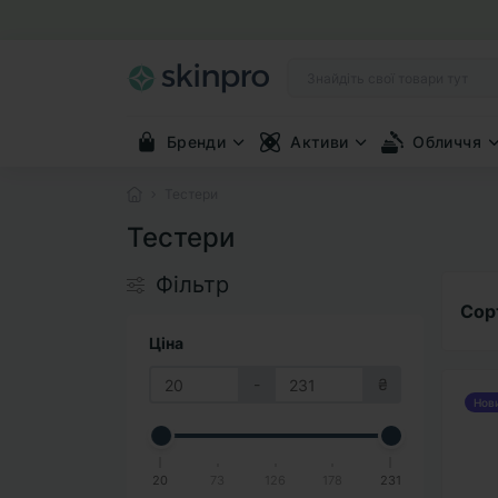
Бренди
Активи
Обличчя
Тестери
Тестери
Фільтр
Сор
Ціна
-
₴
Нов
20
73
126
178
231