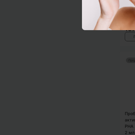
MESO
(Test
107
Про
Проб
акти
PHA A
2 мл