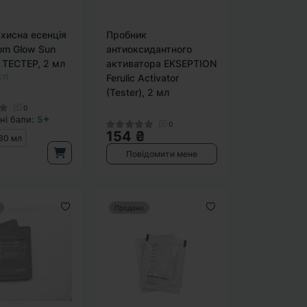
хисна есенція
Пробник
om Glow Sun
антиоксидантного
 ТЕСТЕР, 2 мл
активатора EKSEPTION
ті
Ferulic Activator
(Tester), 2 мл
0
ні бали:
5✦
0
154 ₴
30 мл
Повідомити мене
Продано