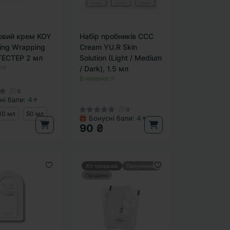
овий крем KOY
Набір пробників CCC
ting Wrapping
Cream YU.R Skin
ТЕСТЕР 2 мл
Solution (Light / Medium
ті
/ Dark), 1.5 мл
В наявності
0
ні бали:
4✦
0
10 мл
50 мл
Бонусні бали:
4✦
90 ₴
Хіт продажів
Популярний
Продано