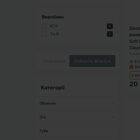
Виробник
KOY
9
Двое
Yu.R
2
вмив
Soft
Clea
В ная
Скасувати
Виберіть фільтри
Бо
2 мл
20
Категорії
Обличчя
Креми
Очі
Маски
Засоби для вій
Губи
Мезотерапія вдома
Крем під очі