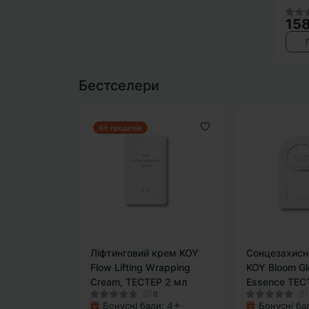
158
Бестселери
Хіт продажів
Ліфтинговий крем KOY
Сонцезахисн
Flow Lifting Wrapping
KOY Bloom G
Cream, ТЕСТЕР 2 мл
Essence ТЕС
0
Бонусні бали:
4✦
Бонусні ба