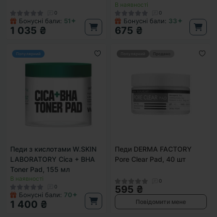
В наявності
0
0
Бонусні бали:
51✦
Бонусні бали:
33✦
1 035 ₴
675 ₴
Популярний
Популярний
Продано
Педи з кислотами W.SKIN
Педи DERMA FACTORY
LABORATORY Cica + BHA
Pore Clear Pad, 40 шт
Toner Pad, 155 мл
В наявності
0
0
595 ₴
Бонусні бали:
70✦
Повідомити мене
1 400 ₴