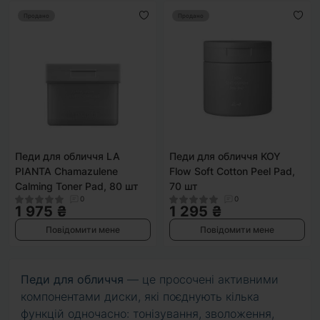
Продано
Продано
Педи для обличчя LA
Педи для обличчя KOY
PIANTA Chamazulene
Flow Soft Cotton Peel Pad,
Calming Toner Pad, 80 шт
70 шт
0
0
1 975 ₴
1 295 ₴
Повідомити мене
Повідомити мене
Педи для обличчя
— це просочені активними
компонентами диски, які поєднують кілька
функцій одночасно: тонізування, зволоження,