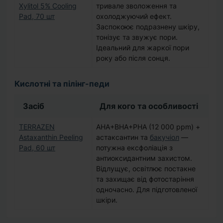
Xylitol 5% Cooling
тривале зволоження та
Pad, 70 шт
охолоджуючий ефект.
Заспокоює подразнену шкіру,
тонізує та звужує пори.
Ідеальний для жаркої пори
року або після сонця.
Кислотні та пілінг-педи
Засіб
Для кого та особливості
TERRAZEN
AHA+BHA+PHA (12 000 ppm) +
Astaxanthin Peeling
астаксантин та
бакучіол
—
Pad, 60 шт
потужна ексфоліація з
антиоксидантним захистом.
Відлущує, освітлює постакне
та захищає від фотостаріння
одночасно. Для підготовленої
шкіри.