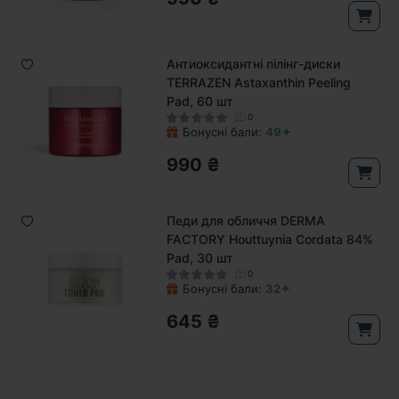
Антиоксидантні пілінг-диски
TERRAZEN Astaxanthin Peeling
Pad, 60 шт
0
Бонусні бали:
49✦
990 ₴
Педи для обличчя DERMA
FACTORY Houttuynia Cordata 84%
Pad, 30 шт
0
Бонусні бали:
32✦
645 ₴