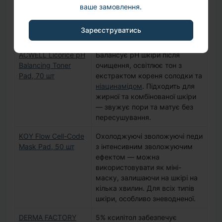
звужує пори. Для чутливої,
ваше замовлення.
реактивної та проблемної
шкіри. Аналог
центели
за
Зареєструватись
заспокійливою дією.
ACWELL Licorice pH
Балансує pH шкіри після
Balancing Toner
очищення, освітлює тон з
Pad, 70 шт
екстрактом кореня солодки та
ніацинамідом
. Підходить для
жирної та комбінованої шкіри
— звужує пори та матує без
пересушування.
KOY Flow Cell-Code
Охолоджуючі зволожуючі педи
Mask Pad, 50 шт
з інтенсивним зволожуючим
ефектом — можна
використовувати як міні-
маску, залишаючи на шкірі на
кілька хвилин. Для всіх типів
шкіри, особливо зневодненої.
DERMA FACTORY
5% ксилітол забезпечує