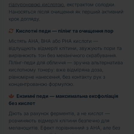
гіалуроновою кислотою
, екстрактом солодки.
Наносяться після очищення як перший активний
крок догляду.
Кислотні педи — пілінг та очищення пор
Містять AHA, BHA або PHA кислоти —
відлущують відмерлі клітини, звужують пори та
вирівнюють тон без механічного скрабування.
Пілінг-педи для обличчя — зручна альтернатива
кислотному тонеру: вже відміряна доза,
рівномірне нанесення, без контакту рук з
концентрованою формулою.
Ензимні педи — максимальна ексфоліація
без кислот
Діють за рахунок ферментів, а не кислот —
розчиняють відмерлі клітини безпечно для
меланоцитів. Ефект порівнянний з AHA, але без