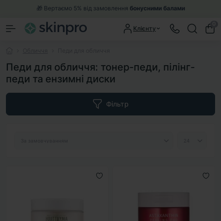
🎁 Вертаємо 5% від замовлення
бонусними балами
0
Клієнту
Обличчя
Педи для обличчя
Педи для обличчя: тонер-педи, пілінг-
педи та ензимні диски
Фільтр