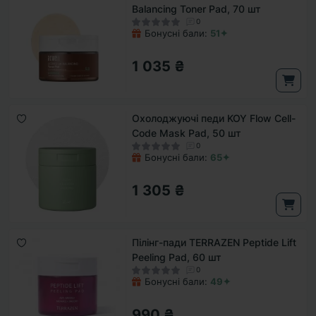
Balancing Toner Pad, 70 шт
0
Бонусні бали:
51✦
1 035 ₴
Охолоджуючі педи KOY Flow Cell-
Code Mask Pad, 50 шт
0
Бонусні бали:
65✦
1 305 ₴
Пілінг-пади TERRAZEN Peptide Lift
Peeling Pad, 60 шт
0
Бонусні бали:
49✦
990 ₴