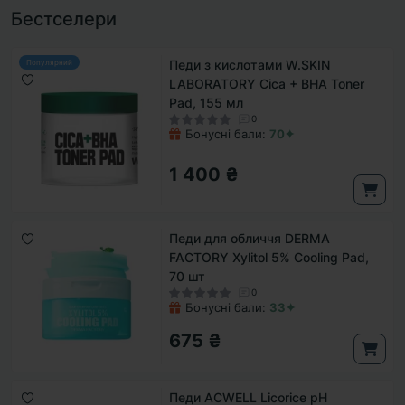
Бестселери
Педи з кислотами W.SKIN
Популярний
LABORATORY Cica + BHA Toner
Pad, 155 мл
0
Бонусні бали:
70✦
1 400 ₴
Педи для обличчя DERMA
FACTORY Xylitol 5% Cooling Pad,
70 шт
0
Бонусні бали:
33✦
675 ₴
Педи ACWELL Licorice pH