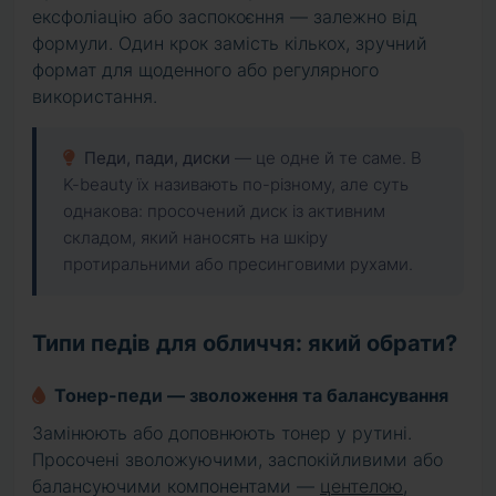
ексфоліацію або заспокоєння — залежно від
формули. Один крок замість кількох, зручний
формат для щоденного або регулярного
використання.
Педи, пади, диски
— це одне й те саме. В
K-beauty їх називають по-різному, але суть
однакова: просочений диск із активним
складом, який наносять на шкіру
протиральними або пресинговими рухами.
Типи педів для обличчя: який обрати?
Тонер-педи — зволоження та балансування
Замінюють або доповнюють тонер у рутині.
Просочені зволожуючими, заспокійливими або
балансуючими компонентами —
центелою
,