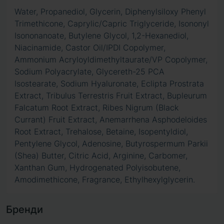
Water, Propanediol, Glycerin, Diphenylsiloxy Phenyl
Trimethicone, Caprylic/Capric Triglyceride, Isononyl
Isononanoate, Butylene Glycol, 1,2-Hexanediol,
Niacinamide, Castor Oil/IPDI Copolymer,
Ammonium Acryloyldimethyltaurate/VP Copolymer,
Sodium Polyacrylate, Glycereth-25 PCA
Isostearate, Sodium Hyaluronate, Eclipta Prostrata
Extract, Tribulus Terrestris Fruit Extract, Bupleurum
Falcatum Root Extract, Ribes Nigrum (Black
Currant) Fruit Extract, Anemarrhena Asphodeloides
Root Extract, Trehalose, Betaine, Isopentyldiol,
Pentylene Glycol, Adenosine, Butyrospermum Parkii
(Shea) Butter, Citric Acid, Arginine, Carbomer,
Xanthan Gum, Hydrogenated Polyisobutene,
Amodimethicone, Fragrance, Ethylhexylglycerin.
Бренди