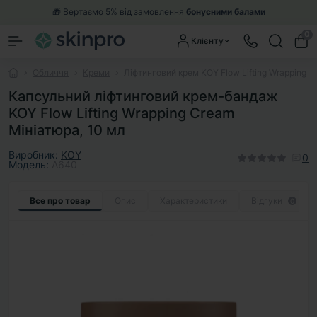
🎁 Вертаємо 5% від замовлення
бонусними балами
0
Клієнту
Обличчя
Креми
Ліфтинговий крем KOY Flow Lifting Wrapping C
Капсульний ліфтинговий крем-бандаж
KOY Flow Lifting Wrapping Cream
Мініатюра, 10 мл
Виробник:
KOY
0
Модель:
A640
Все про товар
Опис
Характеристики
Відгуки
0