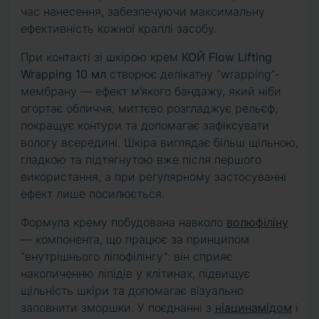
час нанесення, забезпечуючи максимальну
ефективність кожної краплі засобу.
При контакті зі шкірою крем
КОЙ Flow Lifting
Wrapping 10 мл
створює делікатну “wrapping”-
мембрану — ефект м’якого бандажу, який ніби
огортає обличчя, миттєво розгладжує рельєф,
покращує контури та допомагає зафіксувати
вологу всередині. Шкіра виглядає більш щільною,
гладкою та підтягнутою вже після першого
використання, а при регулярному застосуванні
ефект лише посилюється.
Формула крему побудована навколо
волюфіліну
— компонента, що працює за принципом
“внутрішнього ліпофілінгу”: він сприяє
накопиченню ліпідів у клітинах, підвищує
щільність шкіри та допомагає візуально
заповнити зморшки. У поєднанні з
ніацинамідом
і