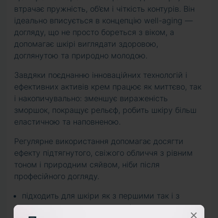
втрачає пружність, об’єм і чіткість контурів. Він
ідеально вписується в концепцію well-aging —
догляду, що не просто бореться з віком, а
допомагає шкірі виглядати здоровою,
доглянутою та природно молодою.
Завдяки поєднанню інноваційних технологій і
ефективних активів крем працює як миттєво, так
і накопичувально: зменшує вираженість
зморшок, покращує рельєф, робить шкіру більш
еластичною та наповненою.
Регулярне використання допомагає досягти
ефекту підтягнутого, свіжого обличчя з рівним
тоном і природним сяйвом, ніби після
професійного догляду.
підходить для шкіри як з першими так і з
вираженими ознаками старіння
×