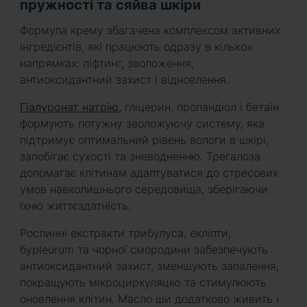
пружності та сяйва шкіри
Формула крему збагачена комплексом активних
інгредієнтів, які працюють одразу в кількох
напрямках: ліфтинг, зволоження,
антиоксидантний захист і відновлення.
Гіалуронат натрію
, гліцерин, пропандіол і бетаїн
формують потужну зволожуючу систему, яка
підтримує оптимальний рівень вологи в шкірі,
запобігає сухості та зневодненню. Трегалоза
допомагає клітинам адаптуватися до стресових
умов навколишнього середовища, зберігаючи
їхню життєздатність.
Рослинні екстракти трибулуса, екліпти,
буpleurum та чорної смородини забезпечують
антиоксидантний захист, зменшують запалення,
покращують мікроциркуляцію та стимулюють
оновлення клітин. Масло ши додатково живить і