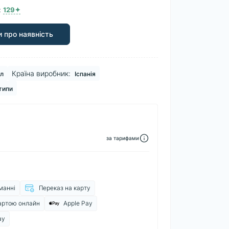
:
129✦
 про наявність
Країна виробник:
л
Іспанія
 типи
за тарифами
манні
Переказ на карту
артою онлайн
Apple Pay
ay