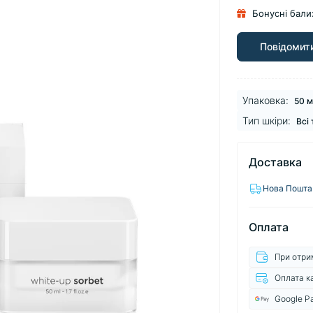
Бонусні бали
Повідомити
Упаковка:
50 м
Тип шкіри:
Всі
Доставка
Нова Пошта
Оплата
При отри
Оплата к
Google P