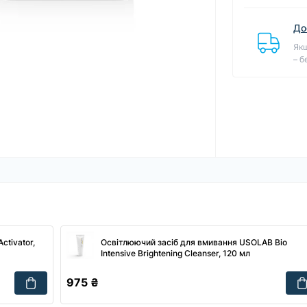
До
Якщ
– б
tivator,
Освітлюючий засіб для вмивання USOLAB Bio
Intensive Brightening Cleanser, 120 мл
975 ₴