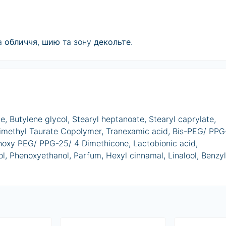
на
обличчя
,
шию
та зону
декольте
.
e, Butylene glycol, Stearyl heptanoate, Stearyl caprylate,
imethyl Taurate Copolymer, Tranexamic acid, Bis-PEG/ PPG
oxy PEG/ PPG-25/ 4 Dimethicone, Lactobionic acid,
ol, Phenoxyethanol, Parfum, Hexyl cinnamal, Linalool, Benzyl