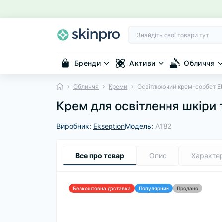
Бренди
Активи
Обличчя
Обличчя
Креми
Освітлюючий крем-сорбет EK
Крем для освітлення шкіри 
Виробник:
Ekseption
Модель:
A182
Все про товар
Опис
Характе
Безкоштовна доставка
Популярний
Продано