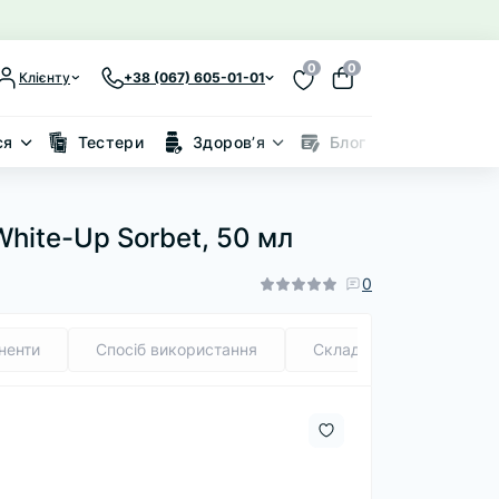
0
0
Клієнту
+38 (067) 605-01-01
ся
Тестери
Здоровʼя
Блог
Знижки
hite-Up Sorbet, 50 мл
0
ненти
Спосіб використання
Склад (INCI)
Рек