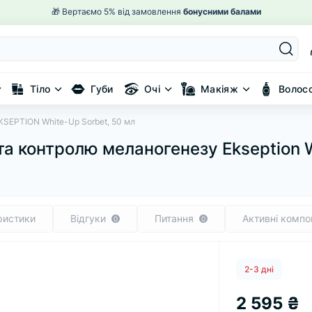
🚚 Безкоштовна
доставка від 2000 ₴
Тіло
Губи
Очі
Макіяж
Волос
SEPTION White-Up Sorbet, 50 мл
та контролю меланогенезу Ekseption W
ристики
Відгуки
Питання
Активні компо
0
0
2-3 дні
2 595 ₴