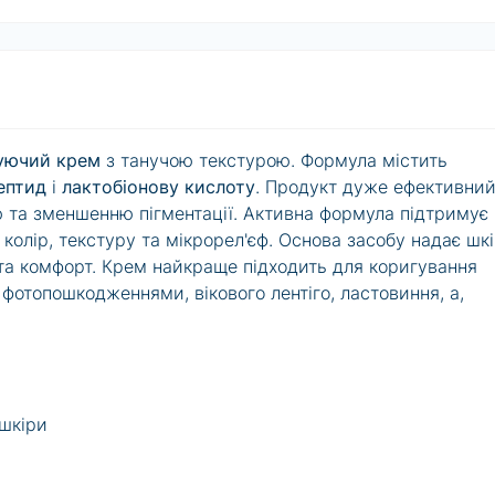
уючий крем
з танучою текстурою. Формула містить
ептид
і
лактобіонову кислоту
. Продукт дуже ефективний
 та зменшенню пігментації. Активна формула підтримує
колір, текстуру та мікрорел'єф. Основа засобу надає шкі
та комфорт. Крем найкраще підходить для коригування
 фотопошкодженнями, вікового лентіго, ластовиння, а,
шкіри