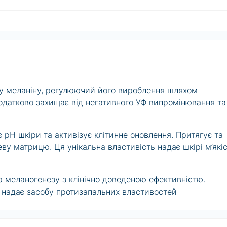
зу меланіну, регулюючий його вироблення шляхом
Додатково захищає від негативного УФ випромінювання та
 pH шкіри та активізує клітинне оновлення. Притягує та
ву матрицю. Ця унікальна властивість надає шкірі м’які
ор меланогенезу з клінічно доведеною ефективністю.
, надає засобу протизапальних властивостей