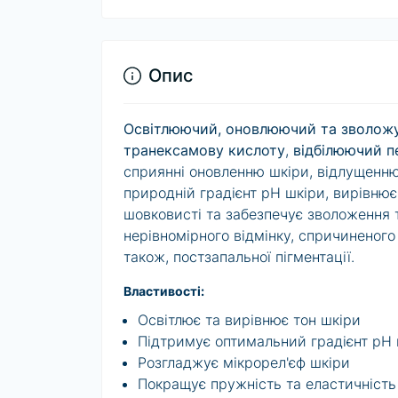
Опис
Освітлюючий, оновлюючий та зволож
транексамову кислоту
,
відбілюючий п
сприянні оновленню шкіри, відлущенню
природній градієнт pH шкіри, вирівнює 
шовковисті та забезпечує зволоження 
нерівномірного відмінку, спричиненого
також, постзапальної пігментації.
Властивості:
Освітлює та вирівнює тон шкіри
Підтримує оптимальний градієнт pH 
Розгладжує мікрорел'єф шкіри
Покращує пружність та еластичність