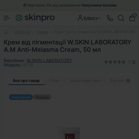
🎁 Вертаємо 5% від замовлення
бонусними балами
0
Клієнту
Обличчя
Креми
Крем проти пігментації W.SKIN LABORATORY A
Крем від пігментації W.SKIN LABORATORY
A.M Anti-Melasma Cream, 50 мл
Виробник:
W.SKIN LABORATORY
0
Модель:
A518
Все про товар
Опис
Характеристики
Відгуки
0
Популярний
Продано