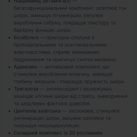
Ніацинамід (вітамін B3)
—
багатофункціональний компонент: освітлює тон
шкіри, зменшує пігментацію, регулює
вироблення себуму, покращує текстуру та
бар’єрну функцію шкіри.
Бісаболол
— природна сполука з
протизапальними та освітлювальними
властивостями, сприяє зменшенню
подразнення та пригнічує синтез меланіну.
Аденозин
— антивіковий компонент, що
стимулює вироблення колагену, зменшує
глибину зморшок і покращує пружність шкіри.
Трегалоза
— антиоксидант і зволожувач,
захищає клітини шкіри від стресу, зневоднення
та шкідливих факторів довкілля.
Центелла азіатська
— заспокоює, стимулює
регенерацію шкіри, зміцнює капіляри та
покращує мікроциркуляцію.
Складний комплекс із 20 рослинних