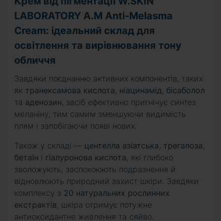
Крем від пігментації W.SKIN
LABORATORY A.M Anti-Melasma
Cream: ідеальний склад для
освітлення та вирівнювання тону
обличчя
Завдяки поєднанню активних компонентів, таких
як
транексамова кислота
,
ніацинамід
,
бісаболол
та
аденозин
, засіб ефективно пригнічує синтез
меланіну, тим самим зменшуючи видимість
плям і запобігаючи появі нових.
Також у складі —
центелла азіатська
,
трегалоза
,
бетаїн
і
гіалуронова кислота
, які глибоко
зволожують, заспокоюють подразнення й
відновлюють природний захист шкіри. Завдяки
комплексу з
20 натуральних рослинних
екстрактів
, шкіра отримує потужне
антиоксидантне живлення та сяйво.