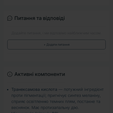
Питання та відповіді
Додайте питання, і ми відповімо найближчим часом.
+ Додати питання
Активні компоненти
Транексамова кислота
— потужний інгредієнт
проти пігментації; пригнічує синтез меланіну,
сприяє освітленню темних плям, постакне та
веснянок. Має протизапальну дію.