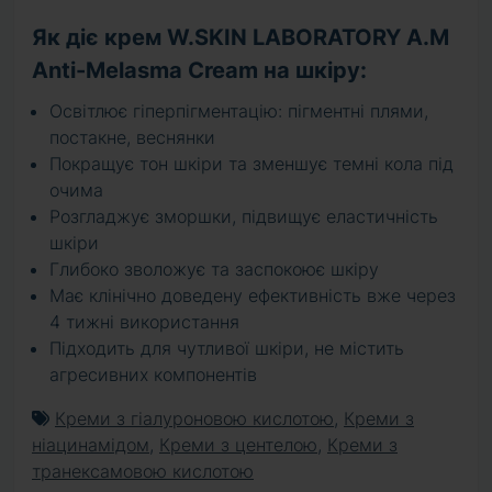
Як діє крем W.SKIN LABORATORY A.M
Anti-Melasma Cream на шкіру:
Освітлює гіперпігментацію: пігментні плями,
постакне, веснянки
Покращує тон шкіри та зменшує темні кола під
очима
Розгладжує зморшки, підвищує еластичність
шкіри
Глибоко зволожує та заспокоює шкіру
Має клінічно доведену ефективність вже через
4 тижні використання
Підходить для чутливої шкіри, не містить
агресивних компонентів
Креми з гіалуроновою кислотою
,
Креми з
ніацинамідом
,
Креми з центелою
,
Креми з
транексамовою кислотою