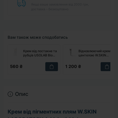
Якщо ваше замовлення від 2000 грн,
доставка – безкоштовно
Вам також може сподобатись
Крем від постакне та
Відновлюючий крем з
рубців USOLAB Bio
центелою W.SKIN
Intensive AC Cream, 15
LABORATORY Cica
мл
Plus Repair Cream, 50
560 ₴
1 200 ₴
мл
Опис
Крем від пігментних плям W.SKIN