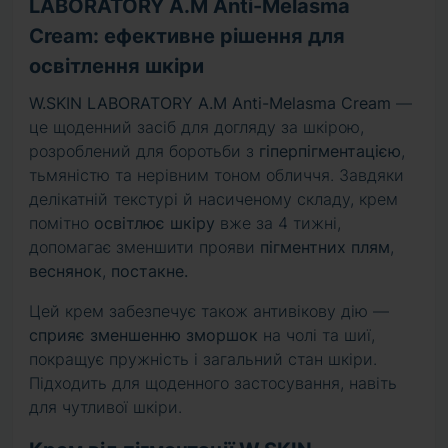
LABORATORY A.M Anti-Melasma
Cream: ефективне рішення для
освітлення шкіри
W.SKIN LABORATORY A.M Anti-Melasma Cream
—
це щоденний засіб для догляду за шкірою,
розроблений для боротьби з
гіперпігментацією
,
тьмяністю та нерівним тоном обличчя. Завдяки
делікатній текстурі й насиченому складу, крем
помітно
освітлює шкіру
вже за 4 тижні,
допомагає зменшити прояви
пігментних плям
,
веснянок
,
постакне.
Цей крем забезпечує також антивікову дію —
сприяє зменшенню зморшок
на чолі та шиї,
покращує пружність і загальний стан шкіри.
Підходить для щоденного застосування, навіть
для чутливої шкіри.