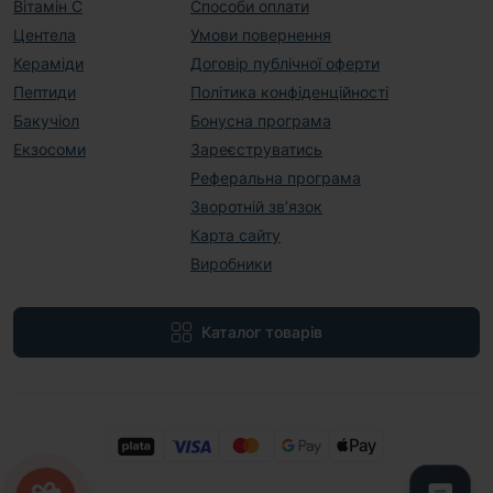
Вітамін С
Способи оплати
Центела
Умови повернення
Кераміди
Договір публічної оферти
Пептиди
Політика конфіденційності
Бакучіол
Бонусна програма
Екзосоми
Зареєструватись
Реферальна програма
Зворотній зв’язок
Карта сайту
Виробники
Каталог товарів