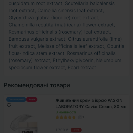
cuspidatum root extract, Scutellaria baicalensis
root extract, Camellia sinensis leaf extract,
Glycyrrhiza glabra (licorice) root extract,
Chamomilla recutita (matricaria) flower extract,
Rosmarinus officinalis (rosemary) leaf extract,
Bambusa vulgaris extract, Citrus aurantifolia (lime)
fruit extract, Melissa officinalis leaf extract, Opuntia
ficus-indica stem extract, Rosmarinus officinalis
(rosemary) extract, Ethylhexylglycerin, Nelumbium
speciosum flower extract, Pearl extract
Рекомендовані товари
Живильний крем з ікрою W.SKIN
Популярний
Акція
LABORATORY Caviar Cream, 80 мл
В наявності
1
1 700 ₴
-20%