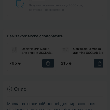
Якщо ваше замовлення від 2000 грн,
доставка – безкоштовно
Вам також може сподобатись
Освітлююча маска
Освітлююча маска
для сяяння USOLAB
для тіла USOLAB Bio
Bio Tone Up Whitening
Tone Up Whitening
Mask, 50 мл
Body Mask, 20 мл
795 ₴
215 ₴
Опис
Маска на тканинній основі
для вирівнювання
відтінку шкіри та освітлення пігментих плям.