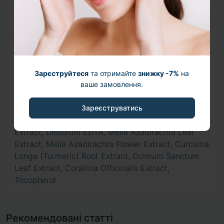
Склад (INCI)
Hippophae Rhamnoides Extract, Dipropylene
Glycol, Butylene Glycol, 1,2-Hexanediol,
Niacinamide, Tranexamic Acid, Water, PPG-13-
Зарєструйтеся
та отримайте
знижку -7%
на
Decyltetradeceth-24, Arginine, Carbomer,
ваше замовлення.
Hydrolyzed Jojoba Esters, Glutathione, Allantoin,
Xanthan Gum, Fragrance, Ethylhexylglycerin,
Зареєструватись
Eclipta Prostrata Extract, Coccinia Indica Fruit
Extract, Disodium EDTA, Melia Azadirachta Leaf
Extract, Melia Azadirachta Flower Extract, Curcuma
Longa (Turmeric) Root Extract, Ocimum Sanctum
Leaf Extract, Corallina Officinalis Extract,
Tocopherol
Рекомендовані статті