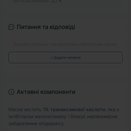
Відгук був корисний?
0
Питання та відповіді
Додайте питання, і ми відповімо найближчим часом.
+ Додати питання
Активні компоненти
Маска містить
1% транексамової кислоти
, яка є
інгібітором мелоногенезу і блокує нерівномірне
забарвлення епідермісу.