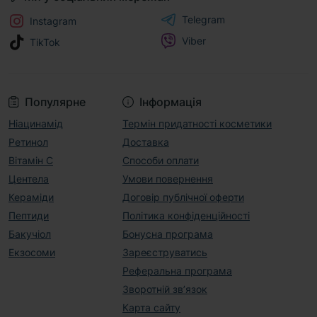
Telegram
Instagram
Viber
TikTok
Популярне
Інформація
Ніацинамід
Термін придатності косметики
Ретинол
Доставка
Вітамін С
Способи оплати
Центела
Умови повернення
Кераміди
Договір публічної оферти
Пептиди
Політика конфіденційності
Бакучіол
Бонусна програма
Екзосоми
Зареєструватись
Реферальна програма
Зворотній зв’язок
Карта сайту