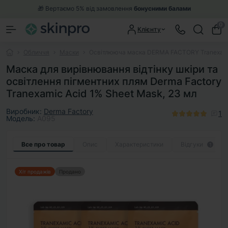
🎁 Вертаємо 5% від замовлення
бонусними балами
0
Клієнту
Обличчя
Маски
Освітлююча маска DERMA FACTORY Tranexamic
Маска для вирівнювання відтінку шкіри та
освітлення пігментних плям Derma Factory
Tranexamic Acid 1% Sheet Mask, 23 мл
Виробник:
Derma Factory
1
Модель:
A095
Все про товар
Опис
Характеристики
Відгуки
1
Хіт продажів
Продано