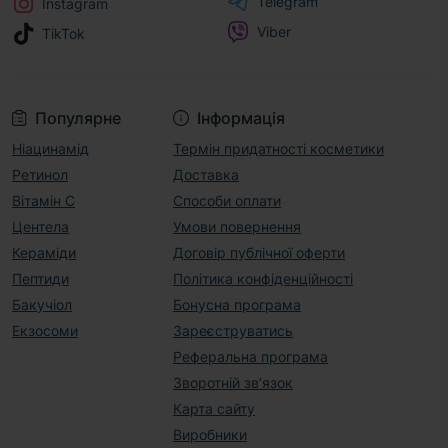
Telegram
Instagram
Viber
TikTok
Популярне
Інформація
Ніацинамід
Термін придатності косметики
Ретинол
Доставка
Вітамін С
Способи оплати
Центела
Умови повернення
Кераміди
Договір публічної оферти
Пептиди
Політика конфіденційності
Бакучіол
Бонусна програма
Екзосоми
Зареєструватись
Реферальна програма
Зворотній зв’язок
Карта сайту
Виробники