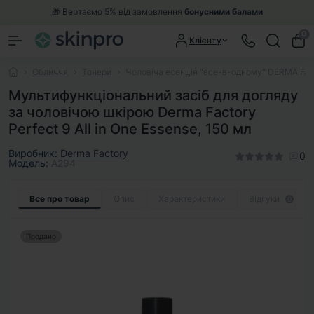
🎁 Вертаємо 5% від замовлення
бонусними балами
0
Клієнту
Обличчя
Тонери
Чоловіча есенція "все-в-одному" DERMA FACTO
Мультифункціональний засіб для догляду
за чоловічою шкірою Derma Factory
Perfect 9 All in One Essense, 150 мл
Виробник:
Derma Factory
0
Модель:
A294
Все про товар
Опис
Характеристики
Відгуки
0
Продано