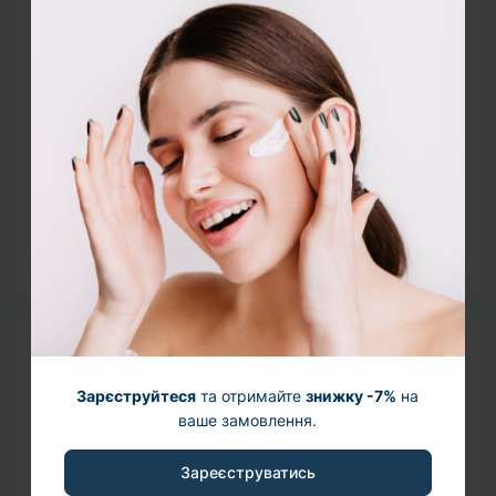
Аденозин 400 ppm
Забезпечує зберігання та передачу енергії в
клітинах, розгладжує зморшки та підвищує
пружність шкіри.
Трипептид міді - 1
Захищає шкіру від фотостаріння, сприяє
регенарації, підвищує пружність шкіри, сприяє
оновленню тканин шляхом активації синтезу
протеїнів екстрацелюлярного матриксу.
Спосіб використання
Зарєструйтеся
та отримайте
знижку -7%
на
Нанесіть на очищену шкіру необхідну кількість та
ваше замовлення.
рівномірно розподіліть масажними рухами до
повного поглинання.
Зареєструватись