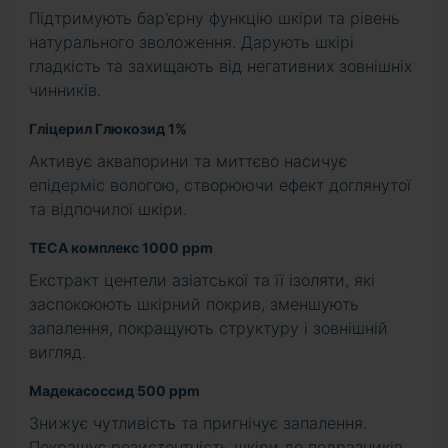
Підтримують бар'єрну функцію шкіри та рівень
натурального зволоження. Дарують шкірі
гладкість та захищають від негативних зовнішніх
чинників.
Гліцерил Глюкозид 1%
Активує аквапорини та миттєво насичує
епідерміс вологою, створюючи ефект доглянутої
та відпочилої шкіри.
TECA комплекс 1000 ppm
Екстракт центели азіатської та її ізоляти, які
заспокоюють шкірний покрив, зменшують
запалення, покращують структуру і зовнішній
вигляд.
Мадекасоссид 500 ppm
Знижує чутливість та пригнічує запалення.
Покращує резистентність шкіри до подразників.