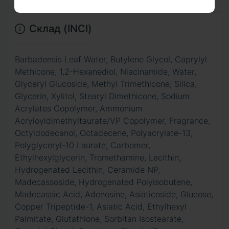
Склад (INCI)
Barbadensis Leaf Water, Butylene Glycol, Caprylyl
Methicone, 1,2-Hexanediol, Niacinamide, Water,
Glyceryl Glucoside, Methyl Trimethicone, Silica,
Glycerin, Xylitol, Stearyl Dimethicone, Sodium
Acrylates Copolymer, Ammonium
Acryloyldimethyltaurate/VP Copolymer, Fragrance,
Octyldodecanol, Octadecene, Polyacrylate-13,
Polyglyceryl-10 Laurate, Carbomer,
Ethylhexylglycerin, Tromethamine, Lecithin,
Hydrogenated Lecithin, Ceramide NP,
Madecassoside, Hydrogenated Polyisobutene,
Madecassic Acid, Adenosine, Asiaticoside, Glucose,
Copper Tripeptide-1, Asiatic Acid, Ethylhexyl
Palmitate, Glutathione, Sorbitan Isostearate,