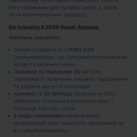
гвайазулену та пептидного комплексу робить
його незамінним для чутливої шкіри, а також
після косметологічних процедур.
Bio Intensive K PDRN Repair Ampoule
Ампульна сироватка:
Основа складається з
PDRN 0.2%
(полінуклеотиди), що стимулюють регенерацію
клітин та загоєння тканин.
Пантенол
та
гвайазулен 3%
миттєво
заспокоюють запалення, знімають подразнення
та дарують відчуття прохолоди.
Комплекс із 35 пептидів
(включаючи EGF)
забезпечує потужний антивіковий ефект і
покращує текстуру шкіри.
6 видів гіалуронової кислоти
різної
молекулярної ваги гарантують зволоження на
всіх рівнях епідермісу.