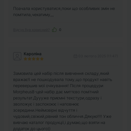
Поачала користуватися,поки що особливих змін не
помітила,чекатиму,,,
Відгук був корисний?
0
Кароліна
03 лютого 2025 (11:47)
Замовила цей набір після вивчення складу,який
вражає!І не пошкодувала тому,що продукт навіть
перевершив мої очікування! Після процедури
Morpheus8-цей набір дає миттєво помітний
результат.Дуууже приємні текстури,одразу і
зволожує і заспокоює і наповнює
зсередини.Неймовірні відчуття і
чудовий,свіжий,рівний тон обличчя.Дякую!!!! Уже
вивчаю каталог продукції,і думаю,що взяти на
додаток до цього))