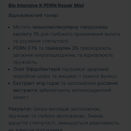
Bio Intensive K PDRN Repair Mist
Відновлюючий тонер:
Містить
низькомолекулярну гіалуронову
кислоту 1%
для глибокого проникнення вологи
та усунення стягнутості.
PDRN 0.1%
та
гвайазулен 3%
прискорюють
загоєння мікропошкоджень та відновлюють
пружність.
Лізат біфідобактерій
підтримує здоровий
мікробіом шкіри та зміцнює її захисні функції.
Екстракт ягід годжі
та заспокійливі
рослинні
екстракти
забезпечують антиоксидантний
захист.
Результат:
Шкіра виглядає заспокоєною,
пружною та глибоко зволоженою. Зникає
відчуття стягнутості, зменшується реактивність
на зовнішні подразники.