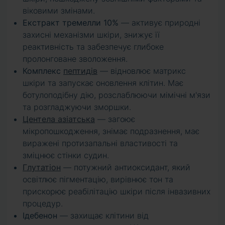
віковими змінами.
Екстракт тремелли 10%
— активує природні
захисні механізми шкіри, знижує її
реактивність та забезпечує глибоке
пролонговане зволоження.
Комплекс
пептидів
— відновлює матрикс
шкіри та запускає оновлення клітин. Має
ботулоподібну дію, розслаблюючи мімічні м'язи
та розгладжуючи зморшки.
Центела азіатська
— загоює
мікропошкодження, знімає подразнення, має
виражені протизапальні властивості та
зміцнює стінки судин.
Глутатіон
— потужний антиоксидант, який
освітлює пігментацію, вирівнює тон та
прискорює реабілітацію шкіри після інвазивних
процедур.
Ідебенон
— захищає клітини від