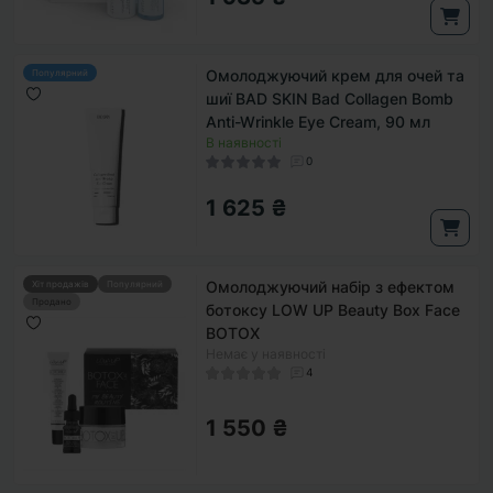
Омолоджуючий крем для очей та
Популярний
шиї BAD SKIN Bad Collagen Bomb
Anti-Wrinkle Eye Cream, 90 мл
В наявності
0
1 625 ₴
Омолоджуючий набір з ефектом
Хіт продажів
Популярний
Продано
ботоксу LOW UP Beauty Box Face
BOTOX
Немає у наявності
4
1 550 ₴