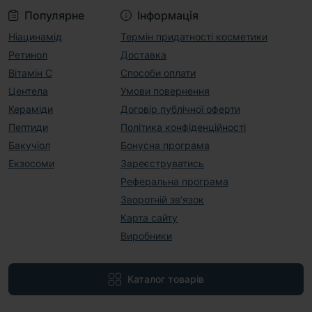
Популярне
Інформація
Ніацинамід
Термін придатності косметики
Ретинол
Доставка
Вітамін С
Способи оплати
Центела
Умови повернення
Кераміди
Договір публічної оферти
Пептиди
Політика конфіденційності
Бакучіол
Бонусна програма
Екзосоми
Зареєструватись
Реферальна програма
Зворотній зв’язок
Карта сайту
Виробники
Каталог товарів