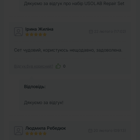
Дякуємо за відгук про набір USOLAB Repair Set
Ірина Жиліна
22 лютого (17:02)
Сет чудовий, користуюсь нещодавно, задоволена.
Відгук був корисний?
0
Відповідь:
Дякуємо за відгук!
Людмила Ребедюк
20 лютого (09:13)