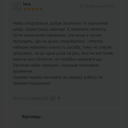
Інга
28 березня (16:50)
Набір сподобався, добре зволожує та відновлює
шкіру. Користуюсь ввечері. Є невелика липкість
після нанесення сироватки, але вона з часом
проходить. Що не дуже сподобалось - піпетка
набирає невелику кількість засобу, тому не зовсім
зрозуміло, чи це одна доза на раз, якої не вистачає
мені на все обличчя, чи потрібно набирати ще.
Загалом набір хороший і залишив позитивне
враження.
Окрема подяка магазину за швидку роботу та
приємні подарунки!
Відгук був корисний?
0
Відповідь: