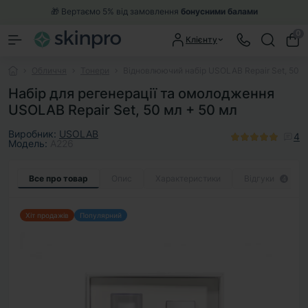
🎁 Вертаємо 5% від замовлення
бонусними балами
0
Клієнту
Обличчя
Тонери
Відновлюючий набір USOLAB Repair Set, 50 м
Набір для регенерації та омолодження
USOLAB Repair Set, 50 мл + 50 мл
Виробник:
USOLAB
4
Модель:
A226
Все про товар
Опис
Характеристики
Відгуки
4
Хіт продажів
Популярний