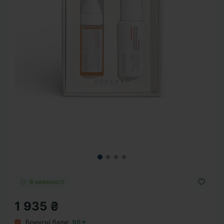
В наявності
1 935 ₴
Бонусні бали:
96✦