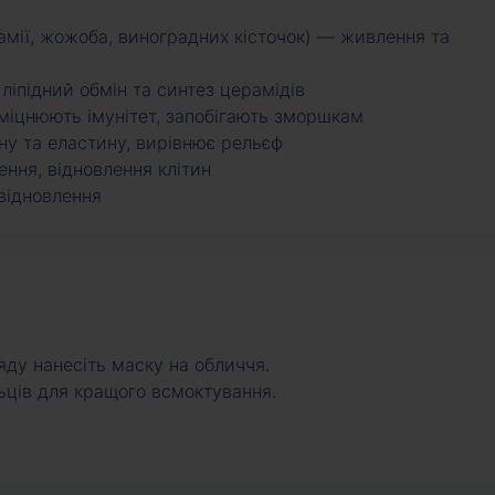
амії, жожоба, виноградних кісточок) — живлення та
ліпідний обмін та синтез церамідів
міцнюють імунітет, запобігають зморшкам
у та еластину, вирівнює рельєф
ння, відновлення клітин
відновлення
яду нанесіть маску на обличчя.
ьців для кращого всмоктування.