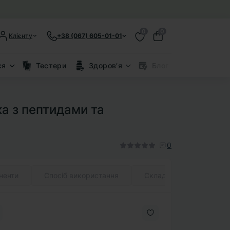
0
0
Клієнту
+38 (067) 605-01-01
ся
Тестери
Здоровʼя
Блог
Знижки
ка з пептидами та
0
ненти
Спосіб використання
Склад (INCI)