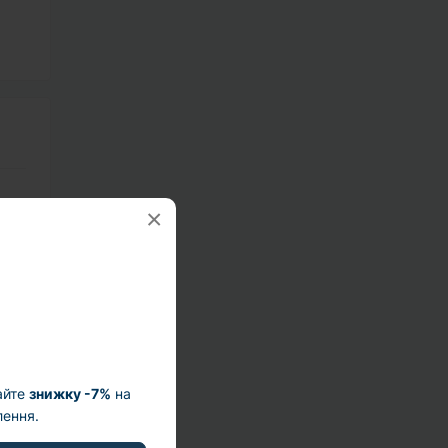
×
айте
знижку -7%
на
ення.