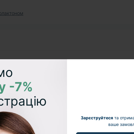
олактоном
мо
80 мл
у -7%
Південна Корея
страцію
Зарєструйтеся
та отрим
ваше замовл