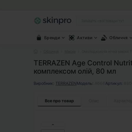
Бренди
Активи
Обличчя
Обличчя
Маски
Омолоджуюча нічна маска TER
TERRAZEN Age Control Nutri
комплексом олій, 80 мл
Виробник:
TERRAZEN
Модель:
A666
Артикул:
880
Все про товар
Опис
Характе