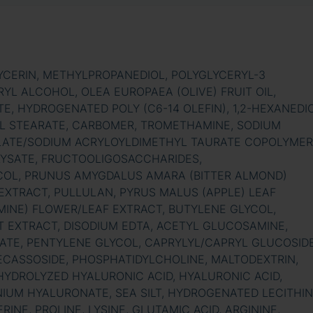
YCERIN, METHYLPROPANEDIOL, POLYGLYCERYL-3
L ALCOHOL, OLEA EUROPAEA (OLIVE) FRUIT OIL,
E, HYDROGENATED POLY (C6-14 OLEFIN), 1,2-HEXANEDIO
L STEARATE, CARBOMER, TROMETHAMINE, SODIUM
LATE/SODIUM ACRYLOYLDIMETHYL TAURATE COPOLYMER
YSATE, FRUCTOOLIGOSACCHARIDES,
COL, PRUNUS AMYGDALUS AMARA (BITTER ALMOND)
 EXTRACT, PULLULAN, PYRUS MALUS (APPLE) LEAF
MINE) FLOWER/LEAF EXTRACT, BUTYLENE GLYCOL,
IT EXTRACT, DISODIUM EDTA, ACETYL GLUCOSAMINE,
ATE, PENTYLENE GLYCOL, CAPRYLYL/CAPRYL GLUCOSIDE
ECASSOSIDE, PHOSPHATIDYLCHOLINE, MALTODEXTRIN,
YDROLYZED HYALURONIC ACID, HYALURONIC ACID,
IUM HYALURONATE, SEA SILT, HYDROGENATED LECITHIN
RINE, PROLINE, LYSINE, GLUTAMIC ACID, ARGININE,