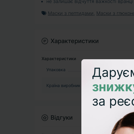
не залишає відчуття важкості вранці
Маски з пептидами
,
Маски з глюкон
Характеристики
Характеристики
Дарує
Упаковка
знижк
Країна виробник
за реє
Відгуки