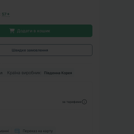
:
57✦
Додати в кошик
Швидке замовлення
Країна виробник:
мл
Південна Корея
за тарифами
манні
Переказ на карту