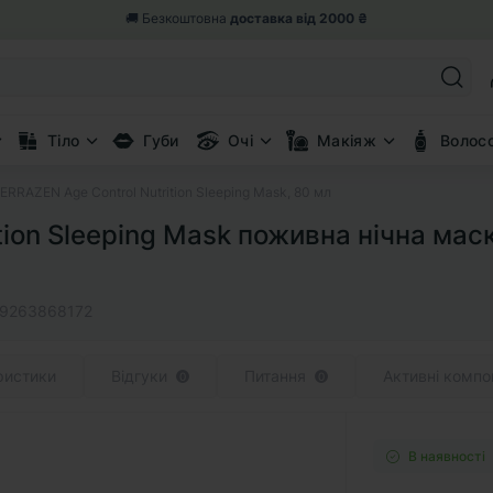
🎁 Вертаємо 5% від замовлення
бонусними балами
Тіло
Губи
Очі
Макіяж
Волос
RAZEN Age Control Nutrition Sleeping Mask, 80 мл
tion Sleeping Mask поживна нічна мас
9263868172
ристики
Відгуки
Питання
Активні компо
0
0
В наявності