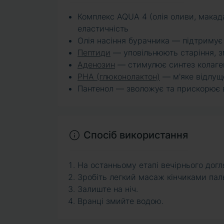
Комплекс AQUA 4 (олія оливи, макад
еластичність
Олія насіння бурачника — підтримує 
Пептиди
— уповільнюють старіння, з
Аденозин
— стимулює синтез колаген
PHA (глюконолактон)
— м'яке відлуще
Пантенол — зволожує та прискорює 
Спосіб використання
На останньому етапі вечірнього догл
Зробіть легкий масаж кінчиками пал
Залиште на ніч.
Вранці змийте водою.