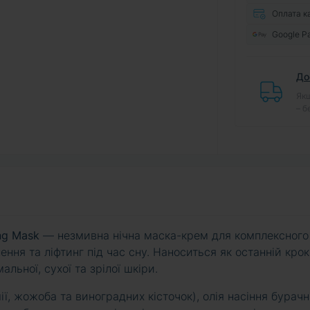
Оплата к
Google P
До
Якщ
– б
ng Mask
— незмивна нічна маска-крем для комплексного
ння та ліфтинг під час сну. Наноситься як останній крок
льної, сухої та зрілої шкіри.
ї, жожоба та виноградних кісточок), олія насіння бурач