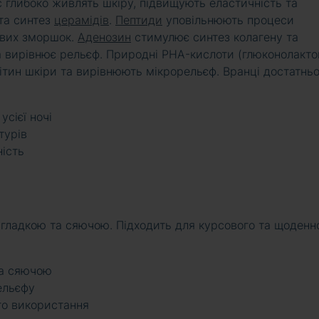
с глибоко живлять шкіру, підвищують еластичність та
 та синтез
церамідів
.
Пептиди
уповільнюють процеси
нових зморшок.
Аденозин
стимулює синтез колагену та
 вирівнює рельєф. Природні PHA-кислоти (глюконолакто
ітин шкіри та вирівнюють мікрорельєф. Вранці достатнь
сієї ночі
турів
ість
 гладкою та сяючою. Підходить для курсового та щоденн
та сяючою
ельєфу
го використання