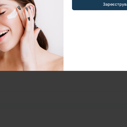
Зареєструв
 часом.