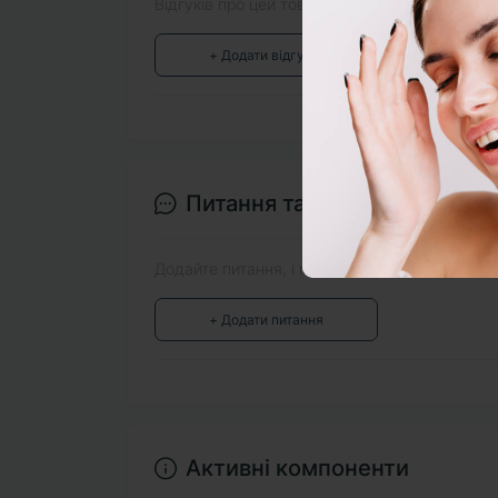
Відгуків про цей товар ще не було.
+ Додати відгук
Питання та відповіді
Додайте питання, і ми відповімо найближчим
+ Додати питання
Активні компоненти