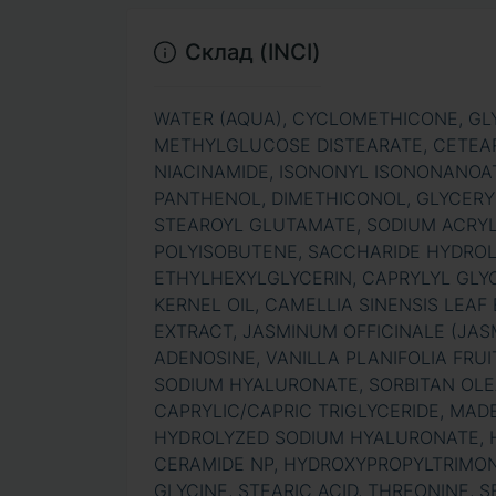
Склад (INCI)
WATER (AQUA), CYCLOMETHICONE, GL
METHYLGLUCOSE DISTEARATE, CETEARY
NIACINAMIDE, ISONONYL ISONONANOAT
PANTHENOL, DIMETHICONOL, GLYCERY
STEAROYL GLUTAMATE, SODIUM ACRY
POLYISOBUTENE, SACCHARIDE HYDROL
ETHYLHEXYLGLYCERIN, CAPRYLYL GLY
KERNEL OIL, CAMELLIA SINENSIS LEAF
EXTRACT, JASMINUM OFFICINALE (JAS
ADENOSINE, VANILLA PLANIFOLIA FRU
SODIUM HYALURONATE, SORBITAN OLE
CAPRYLIC/CAPRIC TRIGLYCERIDE, MAD
HYDROLYZED SODIUM HYALURONATE, H
CERAMIDE NP, HYDROXYPROPYLTRIMON
GLYCINE, STEARIC ACID, THREONINE, SE