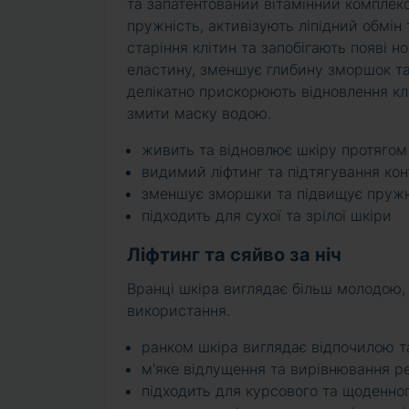
та запатентований вітамінний комплек
пружність, активізують ліпідний обмін
старіння клітин та запобігають появі 
еластину, зменшує глибину зморшок та
делікатно прискорюють відновлення кл
змити маску водою.
живить та відновлює шкіру протягом у
видимий ліфтинг та підтягування кон
зменшує зморшки та підвищує пружн
підходить для сухої та зрілої шкіри
Ліфтинг та сяйво за ніч
Вранці шкіра виглядає більш молодою,
використання.
ранком шкіра виглядає відпочилою 
м'яке відлущення та вирівнювання р
підходить для курсового та щоденно