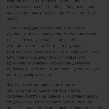
шкірного сала, ороговілі клітини, залишки
стайлінгових засобів і дрібні забруднення, які
можуть викликати лупу, свербіж і неприємний
запах.
Завдяки поєднанню міцелярної системи
очищення та механічних скрабуючих частинок
пілінг забезпечує комплексну дію без
агресивного впливу. Міцелярні бульбашки
притягують і розчиняють жир та забруднення, а
м’які гранули з целюлози, кукурудзяного
крохмалю та вулканічного попелу делікатно
відлущують мертві клітини, покращуючи доступ
кисню до шкіри голови.
Формула з кислотами та активними
заспокійливими компонентами сприяє
оновленню клітин, вирівнює мікрорельєф шкіри
та допомагає нормалізувати роботу сальних
залоз. Після використання шкіра голови виглядає