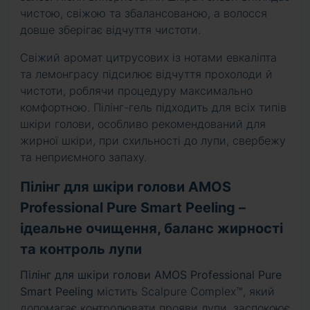
чистою, свіжою та збалансованою, а волосся
довше зберігає відчуття чистоти.
Свіжий аромат цитрусових із нотами евкаліпта
та лемонграсу підсилює відчуття прохолоди й
чистоти, роблячи процедуру максимально
комфортною. Пілінг-гель підходить для всіх типів
шкіри голови, особливо рекомендований для
жирної шкіри, при схильності до лупи, свербежу
та неприємного запаху.
Пілінг для шкіри голови AMOS
Professional Pure Smart Peeling –
ідеальне очищення, баланс жирності
та контроль лупи
Пілінг для шкіри голови AMOS Professional Pure
Smart Peeling
містить Scalpure Complex™, який
допомагає контролювати прояви лупи, заспокоює