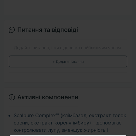
Питання та відповіді
Додайте питання, і ми відповімо найближчим часом.
+ Додати питання
Активні компоненти
Scalpure Complex™ (клімбазол, екстракт голок
сосни, екстракт кореня імбиру)
– допомагає
контролювати лупу, зменшує жирність і