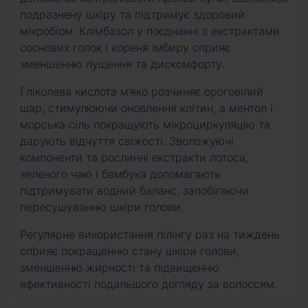
подразнену шкіру та підтримує здоровий
мікробіом. Клімбазол у поєднанні з екстрактами
соснових голок і кореня імбиру сприяє
зменшенню лущення та дискомфорту.
Гліколева кислота м’яко розчиняє ороговілий
шар, стимулюючи оновлення клітин, а ментол і
морська сіль покращують мікроциркуляцію та
дарують відчуття свіжості. Зволожуючі
компоненти та рослинні екстракти лотоса,
зеленого чаю і бамбука допомагають
підтримувати водний баланс, запобігаючи
пересушуванню шкіри голови.
Регулярне використання пілінгу раз на тиждень
сприяє покращенню стану шкіри голови,
зменшенню жирності та підвищенню
ефективності подальшого догляду за волоссям.