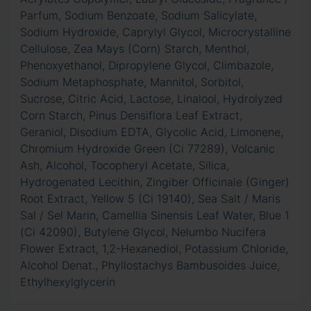
Parfum, Sodium Benzoate, Sodium Salicylate,
Sodium Hydroxide, Caprylyl Glycol, Microcrystalline
Cellulose, Zea Mays (Corn) Starch, Menthol,
Phenoxyethanol, Dipropylene Glycol, Climbazole,
Sodium Metaphosphate, Mannitol, Sorbitol,
Sucrose, Citric Acid, Lactose, Linalool, Hydrolyzed
Corn Starch, Pinus Densiflora Leaf Extract,
Geraniol, Disodium EDTA, Glycolic Acid, Limonene,
Chromium Hydroxide Green (Ci 77289), Volcanic
Ash, Alcohol, Tocopheryl Acetate, Silica,
Hydrogenated Lecithin, Zingiber Officinale (Ginger)
Root Extract, Yellow 5 (Ci 19140), Sea Salt / Maris
Sal / Sel Marin, Camellia Sinensis Leaf Water, Blue 1
(Ci 42090), Butylene Glycol, Nelumbo Nucifera
Flower Extract, 1,2-Hexanediol, Potassium Chloride,
Alcohol Denat., Phyllostachys Bambusoides Juice,
Ethylhexylglycerin