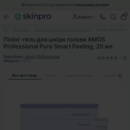
🎁 Вертаємо 5% від замовлення
бонусними балами
0
Клієнту
Волосся
Скраби і пілінги для шкіри голови
Професійний пілінг
Пілінг-гель для шкіри голови AMOS
Professional Pure Smart Peeling, 20 мл
Виробник:
Amos Professional
0
Модель:
A591
Все про товар
Опис
Характеристики
Відгуки
0