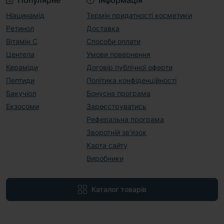
Популярне
Інформація
Ніацинамід
Термін придатності косметики
Ретинол
Доставка
Вітамін С
Способи оплати
Центела
Умови повернення
Кераміди
Договір публічної оферти
Пептиди
Політика конфіденційності
Бакучіол
Бонусна програма
Екзосоми
Зареєструватись
Реферальна програма
Зворотній зв’язок
Карта сайту
Виробники
Каталог товарів