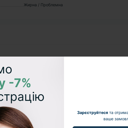
Жирна / Проблемна
мо
у -7%
страцію
Зарєструйтеся
та отрим
ваше замовл
 часом.