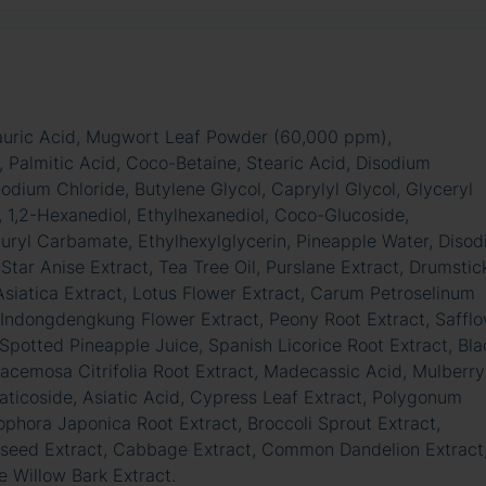
 Lauric Acid, Mugwort Leaf Powder (60,000 ppm),
 Palmitic Acid, Coco-Betaine, Stearic Acid, Disodium
dium Chloride, Butylene Glycol, Caprylyl Glycol, Glyceryl
e, 1,2-Hexanediol, Ethylhexanediol, Coco-Glucoside,
Lauryl Carbamate, Ethylhexylglycerin, Pineapple Water, Diso
ar Anise Extract, Tea Tree Oil, Purslane Extract, Drumstic
Asiatica Extract, Lotus Flower Extract, Carum Petroselinum
, Indongdengkung Flower Extract, Peony Root Extract, Saffl
 Spotted Pineapple Juice, Spanish Licorice Root Extract, Bla
acemosa Citrifolia Root Extract, Madecassic Acid, Mulberry
aticoside, Asiatic Acid, Cypress Leaf Extract, Polygonum
ophora Japonica Root Extract, Broccoli Sprout Extract,
seed Extract, Cabbage Extract, Common Dandelion Extract
e Willow Bark Extract.