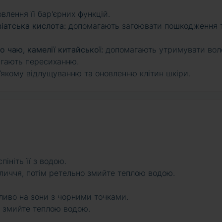
влення її бар'єрних функцій.
іатська кислота:
допомагають загоювати пошкодження 
о чаю, камелії китайської:
допомагають утримувати воло
ігають пересиханню.
якому відлущуванню та оновленню клітин шкіри.
пініть її з водою.
иччя, потім ретельно змийте теплою водою.
бливо на зони з чорними точками.
, змийте теплою водою.