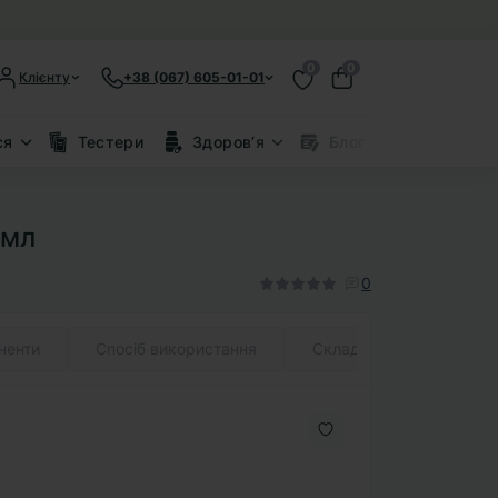
0
0
Клієнту
+38 (067) 605-01-01
ся
Тестери
Здоровʼя
Блог
Знижки
 мл
0
ненти
Спосіб використання
Склад (INCI)