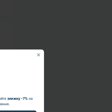
×
айте
знижку -7%
на
ення.