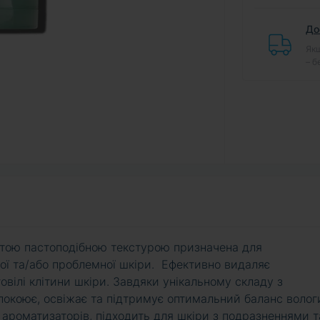
До
Якщ
– б
стою пастоподібною текстурою призначена для
ої та/або проблемної шкіри. Ефективно видаляє
вілі клітини шкіри. Завдяки унікальному складу з
окоює, освіжає та підтримує оптимальний баланс волог
а ароматизаторів, підходить для шкіри з подразненнями т