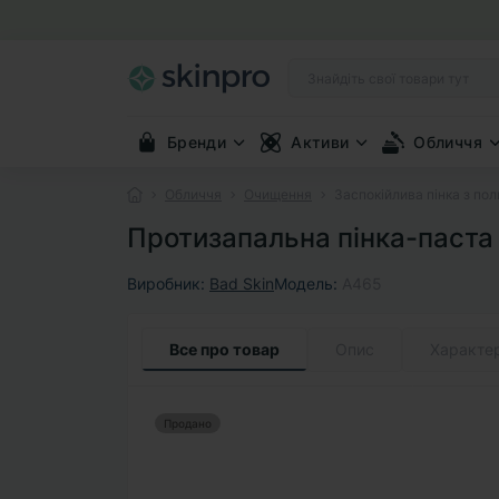
Бренди
Активи
Обличчя
Обличчя
Очищення
Заспокійлива пінка з пол
Протизапальна пінка-паста B
Виробник:
Bad Skin
Модель:
A465
Все про товар
Опис
Характе
Продано