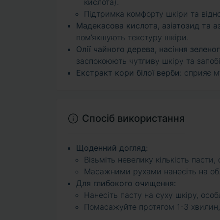
кислота).
Підтримка комфорту шкіри та відно
Мадекасова кислота, азіатозид та аз
пом’якшують текстуру шкіри.
Олії чайного дерева, насіння зеленог
заспокоюють чутливу шкіру та запоб
Екстракт кори білої верби:
сприяє м’
Спосіб використання
Щоденний догляд:
Візьміть невелику кількість пасти, с
Масажними рухами нанесіть на обл
Для глибокого очищення:
Нанесіть пасту на суху шкіру, осо
Помасажуйте протягом 1-3 хвилин