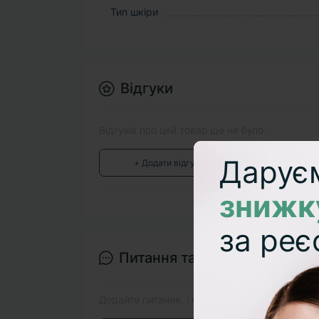
Тип шкіри
Відгуки
Відгуків про цей товар ще не було.
Дарує
+ Додати відгук
знижк
за реє
Питання та відповіді
Додайте питання, і ми відповімо найближчим