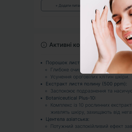
+ Додати питання
Активні компоненти
Порошок листя полину (60 000 ppm)
Глибоке очищення пор.
Усунення ороговілих клітин шкіри.
Екстракт листя полину (500 ppm):
Заспокоює подразнення та насичу
Botaniceutical Plus-10:
Комплекс із 10 рослинних екстракті
живлять шкіру, захищають від нега
Центела азіатська:
Потужний заспокійливий ефект завд