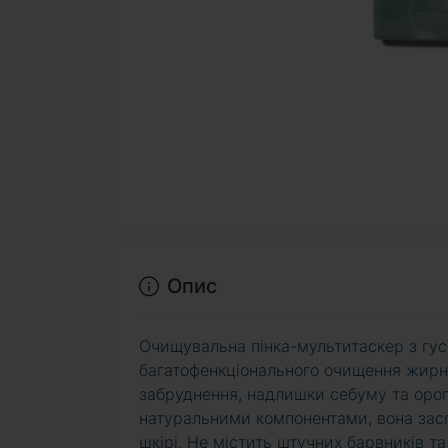
Опис
Очищувальна пінка-мультитаскер з гу
багатофенкціонального очищення жирн
забруднення, надлишки себуму та орого
натуральними компонентами, вона засп
шкірі. Не містить штучних барвників т