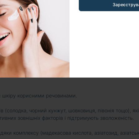
Зареєструв
:
є шкіру корисними речовинами.
в (солодка, чорний кунжут, шовковиця, півонія тощо), які
тивних зовнішніх факторів і підтримують зволоженість.
яки комплексу (мадекасова кислота, азіатозид, азіатсь