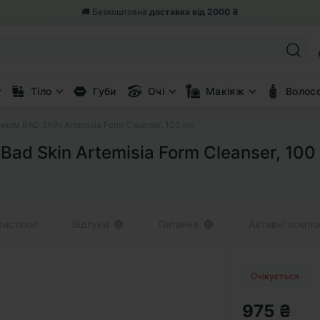
🎁 Вертаємо 5% від замовлення
бонусними балами
Тіло
Губи
Очі
Макіяж
Волос
ином BAD SKIN Artemisia Form Cleanser, 100 мл
ad Skin Artemisia Form Cleanser, 100
ристики
Відгуки
Питання
Активні компо
0
0
Очікується
975 ₴