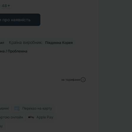
:
48✦
 про наявність
Країна виробник:
мл
Південна Корея
на / Проблемна
за тарифами
манні
Переказ на карту
артою онлайн
Apple Pay
ay