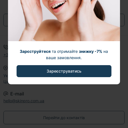
Дізнавайтеся першим про акції та знижки
Підпишіться на нашу e-mail розсилку
Підписатися
Договір публічної оферти
Телефони
Графік роботи
Зарєструйтеся
та отримайте
знижку -7%
на
+38 (067) 605-01-01
Пн-Нд: 10:00–19:00
ваше замовлення.
Наша адреса
Зареєструватись
Україна, 07500, Київська обл., м. Баришівка, вул.
Центральна, 19
E-mail
hello@skinpro.com.ua
Перейти до контактів