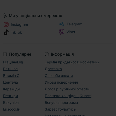
Ми у соціальних мережах
Telegram
Instagram
Viber
TikTok
Популярне
Інформація
Ніацинамід
Термін придатності косметики
Ретинол
Доставка
Вітамін С
Способи оплати
Центела
Умови повернення
Кераміди
Договір публічної оферти
Пептиди
Політика конфіденційності
Бакучіол
Бонусна програма
Екзосоми
Зареєструватись
Реферальна програма