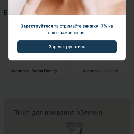
Бренди
Зарєструйтеся
та отримайте
знижку -7%
на
ваше замовлення.
Зареєструватись
Косметика Derma Factory
Косметика la pianta
Пінка для вмивання обличчя