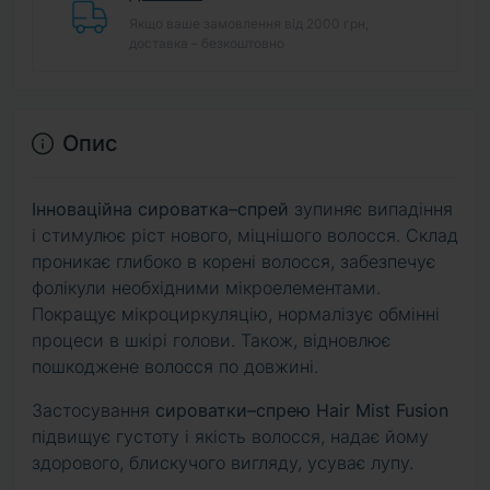
Якщо ваше замовлення від 2000 грн,
доставка – безкоштовно
Опис
Інноваційна сироватка–спрей
зупиняє випадіння
і стимулює ріст нового, міцнішого волосся. Склад
проникає глибоко в корені волосся, забезпечує
фолікули необхідними мікроелементами.
Покращує мікроциркуляцію, нормалізує обмінні
процеси в шкірі голови. Також, відновлює
пошкоджене волосся по довжині.
Застосування
сироватки–спрею Hair Mist Fusion
підвищує густоту і якість волосся, надає йому
здорового, блискучого вигляду, усуває лупу.