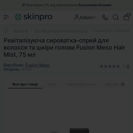
🎁 Вертаємо 5% від замовлення
бонусними балами
0
Клієнту
Волосся
Засоби від випадіння волосся
Сироватка-спрей для в
Ревіталізуюча сироватка-спрей для
волосся та шкіри голови Fusion Meso Hair
Mist, 75 мл
Виробник:
Fusion Meso
0
Модель:
A305
Все про товар
Опис
Характеристики
Відгуки
0