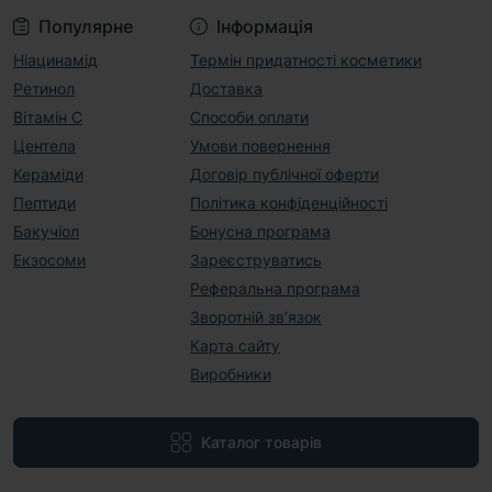
Популярне
Інформація
Ніацинамід
Термін придатності косметики
Ретинол
Доставка
Вітамін С
Способи оплати
Центела
Умови повернення
Кераміди
Договір публічної оферти
Пептиди
Політика конфіденційності
Бакучіол
Бонусна програма
Екзосоми
Зареєструватись
Реферальна програма
Зворотній зв’язок
Карта сайту
Виробники
Каталог товарів