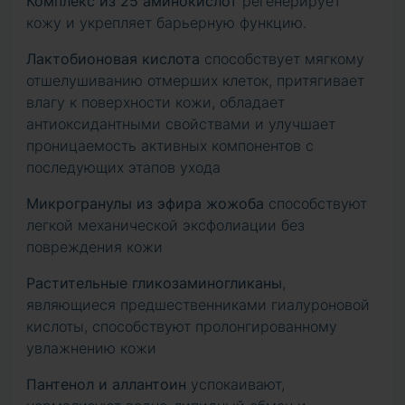
Комплекс из 25 аминокислот
регенерирует
кожу и укрепляет барьерную функцию.
Лактобионовая кислота
способствует мягкому
отшелушиванию отмерших клеток, притягивает
влагу к поверхности кожи, обладает
антиоксидантными свойствами и улучшает
проницаемость активных компонентов с
последующих этапов ухода
Микрогранулы из эфира жожоба
способствуют
легкой механической эксфолиации без
повреждения кожи
Растительные гликозаминогликаны
,
являющиеся предшественниками гиалуроновой
кислоты, способствуют пролонгированному
увлажнению кожи
Пантенол и аллантоин
успокаивают,