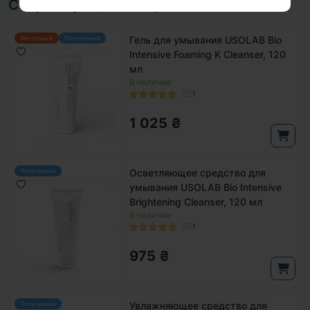
Сопутствующие товары
Гель для умывания USOLAB Bio
Хит продаж
Популярный
Intensive Foaming K Cleanser, 120
мл
В наличии
1
1 025 ₴
Осветляющее средство для
Популярный
умывания USOLAB Bio Intensive
Brightening Cleanser, 120 мл
В наличии
1
975 ₴
Увлажняющее средство для
Популярный