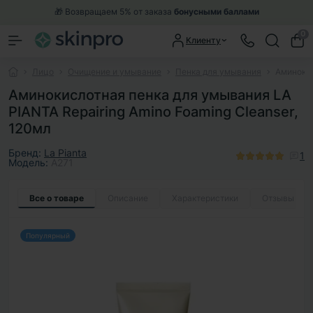
🎁 Возвращаем 5% от заказа
бонусными баллами
0
Клиенту
Лицо
Очищение и умывание
Пенка для умывания
Аминокис
Аминокислотная пенка для умывания LA
PIANTA Repairing Amino Foaming Cleanser,
120мл
Бренд:
La Pianta
1
Модель:
A271
Все о товаре
Описание
Характеристики
Отзывы
1
Популярный