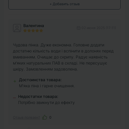
+ Добавить отзыв
Валентина
02 июня 2025 (17:11)
Чудова пінка. Дуже економна. Головне додати
достатню кількість води і вспінити в долонях перед
вмиванням. Очищає до скрипу. Радує наявність
м'яких натуральних ПАВ в складі. Не пересушує
шкіру. Замовленням задоволена.
Достоинства товара:
+
М'яка піна і гарне очищення.
Недостатки товара:
–
Потрібно звикнути до ефекту
Отзыв полезен?
0