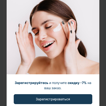
Состав (INCI)
Water, Myristic Acid, Glycerin, Potassium
Hydroxide, Palmitic Acid, Coco-Glucoside, Glycol
Distearate, Jojoba Esters, Stearic Acid, Butylene
Glycol, Glyceryl Stearate, Panthenol , Synthetic
Beeswax, Ethyl Hexanediol , Milk Protein Extract,
Caprylyl Glycol, Fragrance, Allantoin, Hydrolyzed
Glycosaminoglycans, Caprylhydroxamic Acid,
Disodium EDTA, Lactobionic Acid, Glycine, Serine,
Glutamic Acid, Glutamine, Aspartic Acid, Leucine,
Alanine, Lysine HCl, Arginine HCl, Tyrosine,
Phenylalanine, Proline, Valine, Threonine, Isoleucine,
Histidine HCl, Methionine, Cystine, Asparagine,
Зарегистрируйтесь
и получите
скидку -7%
на
Glucosamine, Ornithine, Tryptophan, Taurine,
ваш заказ.
Hydroxyproline, Glutathione, Linalool
Зарегистрироваться