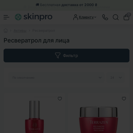
🎁 Возвращаем 5% от заказа
бонусными баллами
0
Клиенту
Активы
Ресвератрол
Ресвератрол для лица
Фильтр