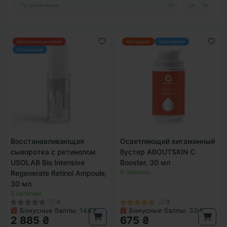
Бесплатная доставка
Хит продаж
Популярный
Популярный
Восстанавливающая
Осветляющий витаминный
сыворотка с ретинолом
бустер ABOUTSKIN C
USOLAB Bio Intensive
Booster, 30 мл
В наличии
Regenerate Retinol Ampoule,
30 мл
В наличии
0
3
Бонусные баллы:
144✦
Бонусные баллы:
33✦
2 885 ₴
675 ₴