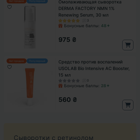
Омолаживающая сыворотка
Хит продаж
Популярный
DERMA FACTORY NMN 1%
Renewing Serum, 30 мл
3
Бонусные баллы:
48✦
975 ₴
Средство против воспалений
Хит продаж
Популярный
USOLAB Bio Intensive AC Booster,
15 мл
0
Бонусные баллы:
28✦
560 ₴
Сыворотки с ретинолом