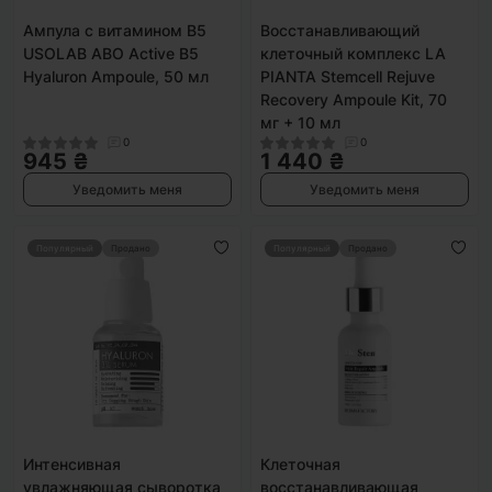
Ампула с витамином В5
Восстанавливающий
USOLAB АBO Active B5
клеточный комплекс LA
Hyaluron Ampoule, 50 мл
PIANTA Stemcell Rejuve
Recovery Ampoule Kit, 70
мг + 10 мл
0
0
945 ₴
1 440 ₴
Уведомить меня
Уведомить меня
Популярный
Продано
Популярный
Продано
Интенсивная
Клеточная
увлажняющая сыворотка
восстанавливающая