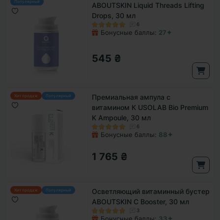
Популярный
ABOUTSKIN Liquid Threads Lifting
Drops, 30 мл
6
Бонусные баллы:
27✦
545 ₴
Премиальная ампула с
Хит продаж
Популярный
витамином К USOLAB Bio Premium
K Ampoule, 30 мл
6
Бонусные баллы:
88✦
1 765 ₴
Осветляющий витаминный бустер
Хит продаж
Популярный
ABOUTSKIN C Booster, 30 мл
3
Бонусные баллы:
33✦