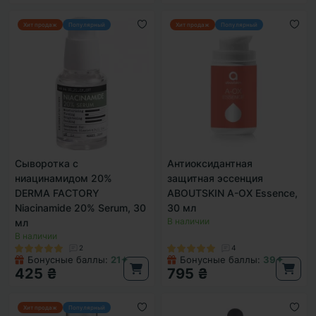
Хит продаж
Популярный
Хит продаж
Популярный
Сыворотка с
Антиоксидантная
ниацинамидом 20%
защитная эссенция
DERMA FACTORY
ABOUTSKIN A-OX Essence,
Niacinamide 20% Serum, 30
30 мл
В наличии
мл
В наличии
2
4
Бонусные баллы:
21✦
Бонусные баллы:
39✦
425 ₴
795 ₴
Хит продаж
Популярный