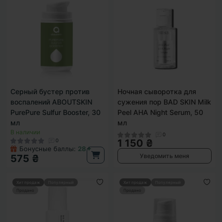
Серный бустер против
Ночная сыворотка для
воспалений ABOUTSKIN
сужения пор BAD SKIN Milk
PurePure Sulfur Booster, 30
Peel AHA Night Serum, 50
мл
мл
В наличии
0
0
1 150 ₴
Бонусные баллы:
28✦
Уведомить меня
575 ₴
Хит продаж
Популярный
Хит продаж
Популярный
Продано
Продано