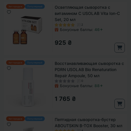
Осветляющая сыворотка с
Хит продаж
Популярный
витамином С USOLAB Vita Ion-C
Set, 20 мл
2
Бонусные баллы:
46✦
925 ₴
Восстанавливающая сыворотка с
Хит продаж
Популярный
PDRN USOLAB Bio Renaturation
Repair Ampoule, 50 мл
0
Бонусные баллы:
88✦
1 765 ₴
Пептидная сыворотка-бустер
Хит продаж
Популярный
ABOUTSKIN B-TOX Booster, 30 мл
4