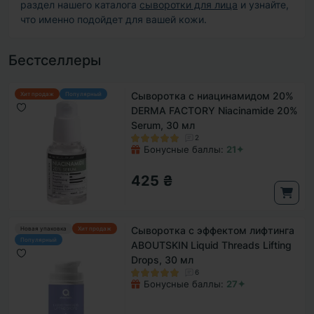
раздел нашего каталога
сыворотки для лица
и узнайте,
что именно подойдет для вашей кожи.
Бестселлеры
Сыворотка с ниацинамидом 20%
Хит продаж
Популярный
DERMA FACTORY Niacinamide 20%
Serum, 30 мл
2
Бонусные баллы:
21✦
425 ₴
Сыворотка с эффектом лифтинга
Новая упаковка
Хит продаж
Популярный
ABOUTSKIN Liquid Threads Lifting
Drops, 30 мл
6
Бонусные баллы:
27✦