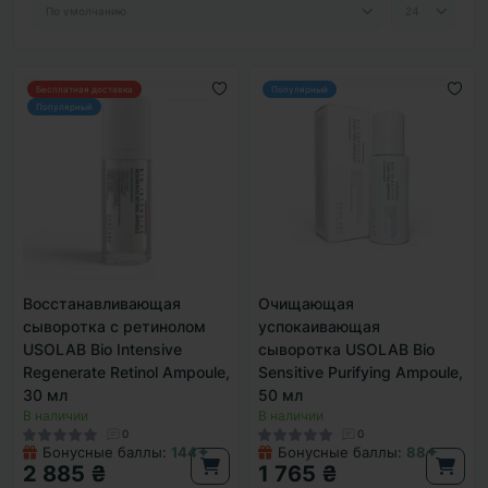
Бесплатная доставка
Популярный
Популярный
Восстанавливающая
Очищающая
сыворотка с ретинолом
успокаивающая
USOLAB Bio Intensive
сыворотка USOLAB Bio
Regenerate Retinol Ampoule,
Sensitive Purifying Ampoule,
30 мл
50 мл
В наличии
В наличии
0
0
Бонусные баллы:
144✦
Бонусные баллы:
88✦
2 885 ₴
1 765 ₴