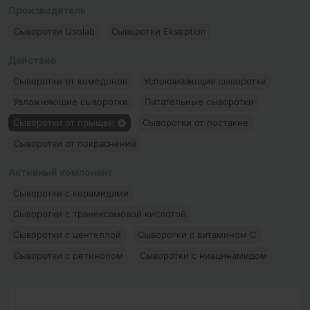
Производитель
Сыворотки Usolab
Сыворотки Ekseption
Действие
Сыворотки от комедонов
Успокаивающие сыворотки
Увлажняющие сыворотки
Питательные сыворотки
Сыворотки от прыщей
Сыворотки от постакне
Сыворотки от покраснений
Сыворотки от пигментных пятен
Сыворотки от отеков
Активный компонент
Сыворотки от морщин
Сыворотки от купероза и розацеа
Сыворотки с керамидами
Сыворотки для сужения пор
Сыворотки для сияния кожи
Сыворотки с транексамовой кислотой
Антивозрастные сыворотки
Сыворотки с центеллой
Сыворотки с витамином С
Сыворотки с ретинолом
Сыворотки с ниацинамидом