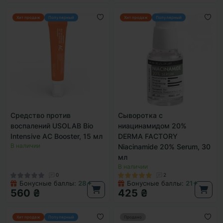
Хит продаж
Популярный
Хит продаж
Популярный
Средство против
Сыворотка с
воспалений USOLAB Bio
ниацинамидом 20%
Intensive AC Booster, 15 мл
DERMA FACTORY
В наличии
Niacinamide 20% Serum, 30
мл
В наличии
0
2
Бонусные баллы:
28✦
Бонусные баллы:
21✦
560 ₴
425 ₴
Хит продаж
Популярный
Продано