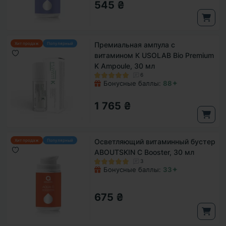
545 ₴
Премиальная ампула с
Хит продаж
Популярный
витамином К USOLAB Bio Premium
K Ampoule, 30 мл
6
Бонусные баллы:
88✦
1 765 ₴
Осветляющий витаминный бустер
Хит продаж
Популярный
ABOUTSKIN C Booster, 30 мл
3
Бонусные баллы:
33✦
675 ₴