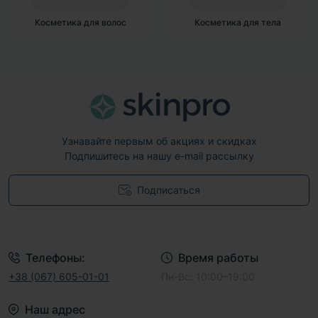
етика для волос
Косметика для тела
Декора
Узнавайте первым об акциях и скидках
Подпишитесь на нашу e-mail рассылку
Подписаться
Договор публичной оферты
Телефоны:
Время работы
+38 (067) 605-01-01
Пн-Вс: 10:00–19:00
Наш адрес