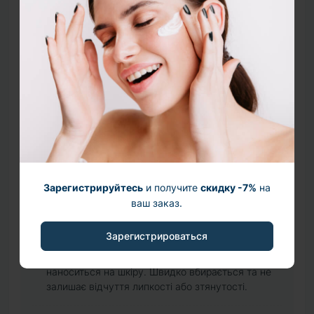
Євгенія
06 сентября 2025 (23:28)
Купувала вперше. Користуюся вже три тижні та
хочу сказати що цей засіб повністю опису! В мене
була запалена та втомлена шкіра від впливу сонця,
постійної спеки, вітру. Вже після першого тижня
використання запалення вщухли. Шкіра почала
світлишати?. Взагалі стан шкіри покращав! Дуже
вдячна своїй косметологині, що порадила цей
бренд. Я обирала собі крем з спф за її
Зарегистрируйтесь
и получите
скидку -7%
на
рекомендацією, а цю сироватку взяла собі сама, бо
ваш заказ.
дуже сподобався склад і не прогадала!!!
Зарегистрироваться
Достоинства товара:
+
Економний засіб. Приємний запах. Легко
наноситься на шкіру. Швидко вбирається та не
залишає відчуття липкості або зтянутості.