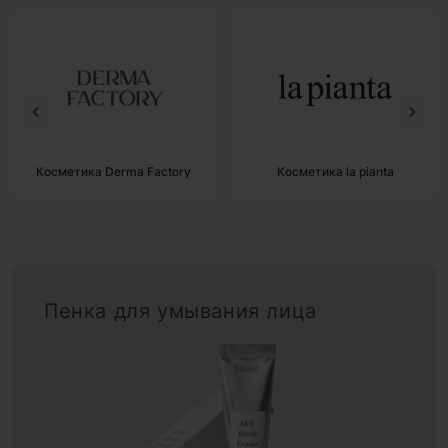
Derma Factory
Косметика la pianta
Косметик
Пенка для умывания лица