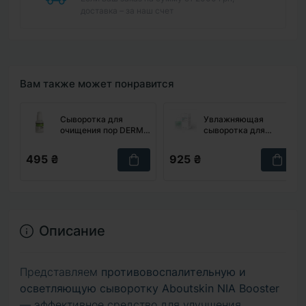
доставка – за наш счет
Вам также может понравится
Сыворотка для
Увлажняющая
очищения пор DERMA
сыворотка для
FACTORY Real Vera
сияния USOLAB Bio
Pore Serum, 30 мл
Relief Water Glow
495 ₴
925 ₴
Ampoule, 30 мл
Описание
Представляем
противовоспалительную и
осветляющую сыворотку Aboutskin NIA Booster
— эффективное средство для улучшения