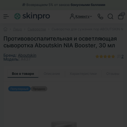
🎁 Возвращаем 5% от заказа
бонусными баллами
0
Клиенту
Лицо
Сыворотки
Сыворотка для сужения пор ABOUTSKIN NIA B
Противовоспалительная и осветляющая
сыворотка Aboutskin NIA Booster, 30 мл
Бренд:
Aboutskin
2
Модель:
A437
Все о товаре
Описание
Характеристики
Отзывы
2
Популярный
Продано