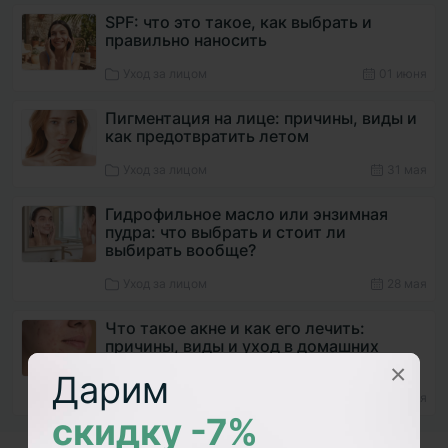
SPF: что это такое, как выбрать и
правильно наносить
Уход за лицом
01 июня
Пигментация на лице: причины, виды и
как предотвратить летом
Уход за лицом
31 мая
Гидрофильное масло или энзимная
пудра: что выбрать и стоит ли
выбирать вообще?
Уход за лицом
28 мая
Что такое акне и как его лечить:
причины, виды и уход в домашних
условиях
×
Дарим
Уход за лицом
16 мая
скидку -7%