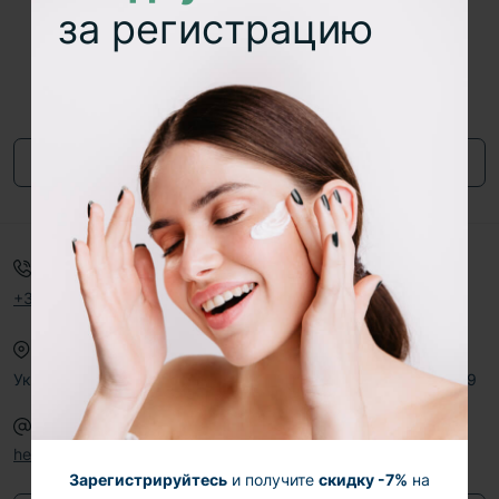
за регистрацию
Узнавайте первым об акциях и скидках
Подпишитесь на нашу e-mail рассылку
Подписаться
Договор публичной оферты
Телефоны:
Время работы
+38 (067) 605-01-01
Пн-Вс: 10:00–19:00
Наш адрес
Украина, Киевская обл., г. Барышевка, вул. Центральная, 19
E-mail
hello@skinpro.com.ua
Зарегистрируйтесь
и получите
скидку -7%
на