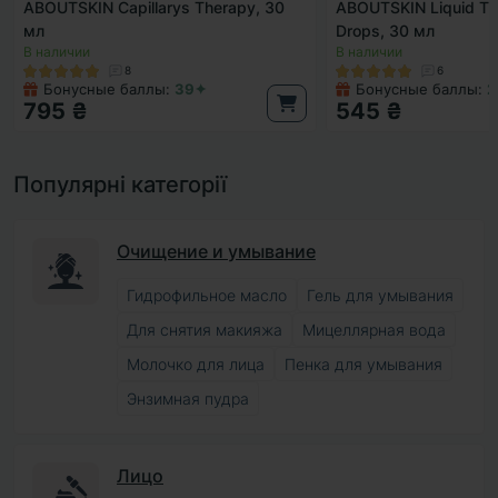
ABOUTSKIN Capillarys Therapy, 30
ABOUTSKIN Liquid Thr
мл
Drops, 30 мл
В наличии
В наличии
8
6
Бонусные баллы:
39✦
Бонусные баллы:
2
795 ₴
545 ₴
Популярні категорії
Очищение и умывание
Гидрофильное масло
Гель для умывания
Для снятия макияжа
Мицеллярная вода
Молочко для лица
Пенка для умывания
Энзимная пудра
Лицо