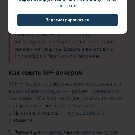
О дешёвом SPF для тела:
фильтры —
ваш заказ.
дорогой ингредиент. В большом объёме их
стоимость существенно влияет на цену.
Зарегистрироваться
Если большой флакон SPF для тела стоит
очень дёшево — есть риск, что
концентрация фильтров недостаточна для
заявленной защиты. Будьте внимательны
при выборе в бюджетном сегменте.
Как смыть SPF вечером
SPF — особенно с физическими фильтрами или
водостойкие формулы — требует тщательного
смывания. Обычная пенка для умывания может
не справиться полностью. Наиболее
эффективный подход — метод двойного
очищения:
Первый шаг:
гидрофильное масло
на сухую