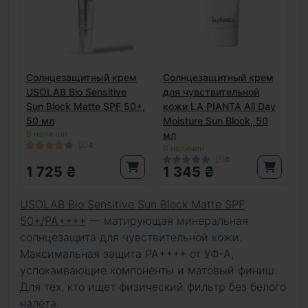
Солнцезащитный крем
Солнцезащитный крем
USOLAB Bio Sensitive
для чувствительной
Sun Block Matte SPF 50+,
кожи LA PIANTA All Day
50 мл
Moisture Sun Block, 50
В наличии
мл
4
В наличии
0
1 725 ₴
1 345 ₴
USOLAB Bio Sensitive Sun Block Matte SPF
50+/PA++++
— матирующая минеральная
солнцезащита для чувствительной кожи.
Максимальная защита PA++++ от УФ-А,
успокаивающие компоненты и матовый финиш.
Для тех, кто ищет физический фильтр без белого
налёта.