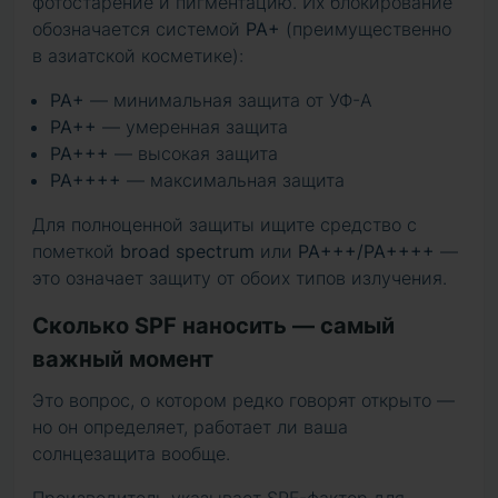
фотостарение и пигментацию. Их блокирование
обозначается системой
PA+
(преимущественно
в азиатской косметике):
PA+
— минимальная защита от УФ-А
PA++
— умеренная защита
PA+++
— высокая защита
PA++++
— максимальная защита
Для полноценной защиты ищите средство с
пометкой
broad spectrum
или
PA+++/PA++++
—
это означает защиту от обоих типов излучения.
Сколько SPF наносить — самый
важный момент
Это вопрос, о котором редко говорят открыто —
но он определяет, работает ли ваша
солнцезащита вообще.
Производитель указывает SPF-фактор для