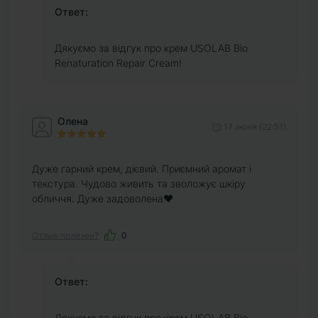
Ответ:
Дякуємо за відгук про крем USOLAB Bio
Renaturation Repair Cream!
Олена
17 июня (22:51)
Дуже гарний крем, дієвий. Приємний аромат і
текстура. Чудово живить та зволожує шкіру
обличчя. Дуже задоволена❤️
Отзыв полезен?
0
Ответ:
Дякуємо за відгук про крем USOLAB Bio