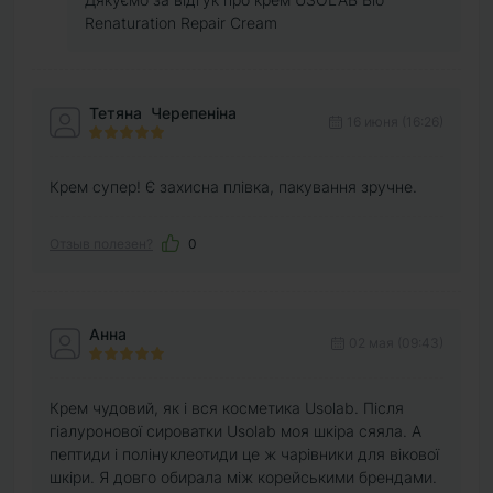
Renaturation Repair Cream
Тетяна Черепеніна
16 июня (16:26)
Крем супер! Є захисна плівка, пакування зручне.
Отзыв полезен?
0
Анна
02 мая (09:43)
Крем чудовий, як і вся косметика Usolab. Після
гіалуронової сироватки Usolab моя шкіра сяяла. А
пептиди і полінуклеотиди це ж чарівники для вікової
шкіри. Я довго обирала між корейськими брендами.