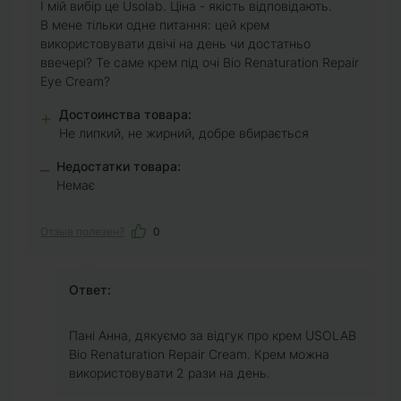
І мій вибір це Usolab. Ціна - якість відповідають.
В мене тільки одне питання: цей крем
використовувати двічі на день чи достатньо
ввечері? Те саме крем під очі Bio Renaturation Repair
Eye Cream?
Достоинства товара:
+
Не липкий, не жирний, добре вбирається
Недостатки товара:
–
Немає
Отзыв полезен?
0
Ответ:
Пані Анна, дякуємо за відгук про крем USOLAB
Bio Renaturation Repair Cream. Крем можна
використовувати 2 рази на день.