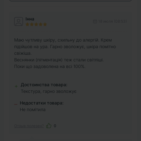
Інна
18 июля (08:53)
Маю чутливу шкіру, схильну до алергій. Крем
підійшов на ура. Гарно зволожує, шкіра помітно
свіжіша.
Веснянки (пігментація) теж стали світліші.
Поки що задоволена на всі 100%.
Достоинства товара:
+
Текстура, гарно зволожує
Недостатки товара:
–
Не помітила
Отзыв полезен?
0