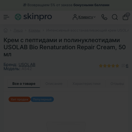
🎁 Возвращаем 5% от заказа
бонусными баллами
0
Клиенту
Лицо
Кремы
Интенсивный восстанавливающий крем USOLAB Bi
Крем с пептидами и полинуклеотидами
USOLAB Bio Renaturation Repair Cream, 50
мл
Бренд:
USOLAB
6
Модель:
A542
Все о товаре
Описание
Характеристики
Отзывы
6
Хит продаж
Популярный