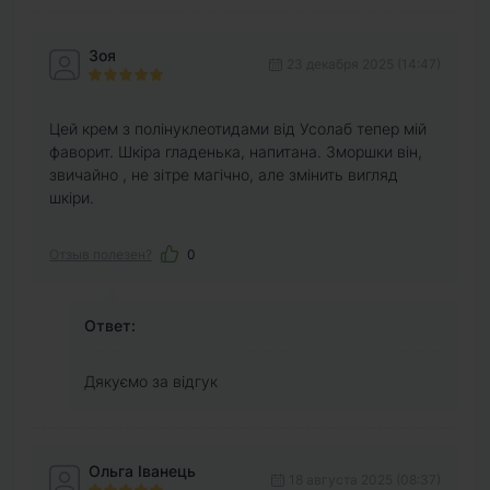
Зоя
23 декабря 2025 (14:47)
Цей крем з полінуклеотидами від Усолаб тепер мій
фаворит. Шкіра гладенька, напитана. Зморшки він,
звичайно , не зітре магічно, але змінить вигляд
шкіри.
Отзыв полезен?
0
Ответ:
Дякуємо за відгук
Ольга Іванець
18 августа 2025 (08:37)