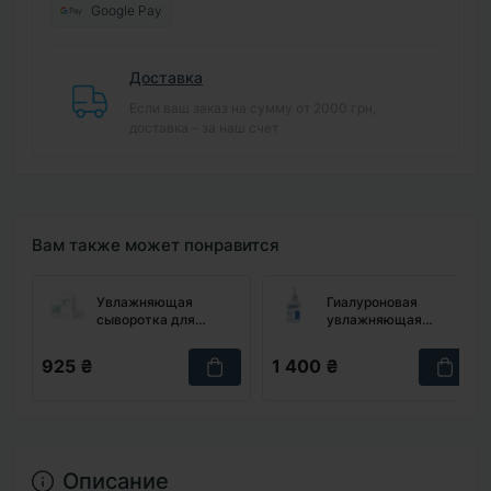
Google Pay
Доставка
Если ваш заказ на сумму от 2000 грн,
доставка – за наш счет
Вам также может понравится
Увлажняющая
Гиалуроновая
сыворотка для
увлажняющая
сияния USOLAB Bio
сыворотка W.SKIN
Relief Water Glow
LABORATORY
925 ₴
1 400 ₴
Ampoule, 30 мл
Hyaluronic Acid
Ampoule, 30 мл
Описание