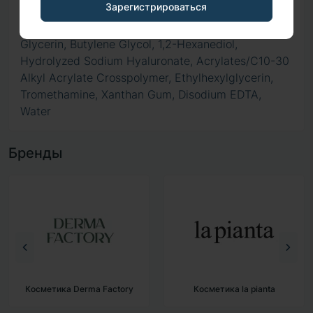
Зарегистрироваться
Rosa Damascena Flower Water, Niacinamide,
Glycerin, Butylene Glycol, 1,2-Hexanediol,
Hydrolyzed Sodium Hyaluronate, Acrylates/C10-30
Alkyl Acrylate Crosspolymer, Ethylhexylglycerin,
Tromethamine, Xanthan Gum, Disodium EDTA,
Water
Бренды
Косметика Derma Factory
Косметика la pianta