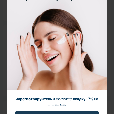
8% глицерин
– нейтральный увлажняющий
компонент
Способ применения
Внимание! Есть ограничения:
20% ниацинамид
не желательно использовать
с
ретиноидами
высокой концентрации
Совмещать с
витамином С
с концентрацией
10% и более
А также не применять одновременно с
АНА
и
BHA кислотами
.
Зарегистрируйтесь
и получите
скидку -7%
на
ваш заказ.
Состав (INCI)