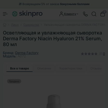
🎁 Возвращаем 5% от заказа
бонусными баллами
0
Клиенту
Лицо
Сыворотки
Увлажняющая сыворотка DERMA FACTORY Nia
Осветляющая и увлажняющая сыворотка
Derma Factory Niacin Hyaluron 21% Serum,
80 мл
Бренд:
Derma Factory
0
Модель:
A072
Все о товаре
Описание
Характеристики
Отзывы
0
Продано