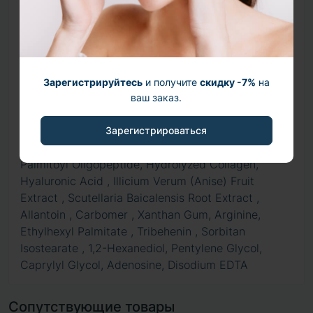
Hydrolyzed Collagen Extract. Triticum Aestivum
(Wheat) Peptide, Bifida Ferment Filtrate,
Lactobacillus Ferment, Leuconostoc Ferment
Filtrate, Streptococcus Thermophilus Ferment,
Glycerine, Butylene Glycol, Methyl Gluceth-20,
Зарегистрируйтесь
и получите
скидку -7%
на
Hydrolyzed Glycosaminoglycans, Betaine, Sodium
ваш заказ.
Hyaluronate, Leontopodium Alpinum Callus Culture
Extract, Oligopeptide-29, Nicotinoyl Tripeptide-1,
Зарегистрироваться
Caffeoyl sh-Octapeptide-4, sh-Decapeptide-9,
Palmitoyl Oligopeptide, Hydrolyzed Collagen,
Hyaluronic Acid , Illicium Verum (Anise) Fruit
Extract , Scutellaria Baicalensis Root Extract ,
Allantoin , Carbomer , Xanthan Gum, Arginine,
Ethylhexyl Palmitate , Tribehenin , Sorbitan
Isostearate , 1,2-Hexanediol, Pentylene Glycol,
Caprylyl Glycol, Adenosine, Disodium EDTA
Сопутствующие товары