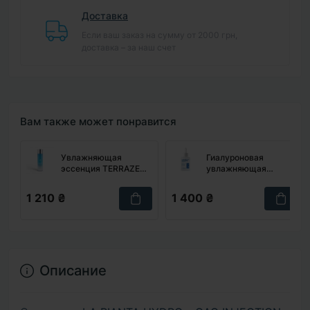
Доставка
Если ваш заказ на сумму от 2000 грн,
доставка – за наш счет
Вам также может понравится
Увлажняющая
Гиалуроновая
эссенция TERRAZEN
увлажняющая
Aqua Recharge
сыворотка W.SKIN
Treatment Essence,
LABORATORY
1 210 ₴
1 400 ₴
150 мл
Hyaluronic Acid
Ampoule, 30 мл
Описание