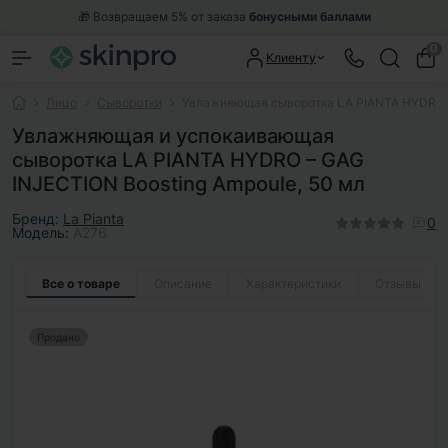
🎁 Возвращаем 5% от заказа
бонусными баллами
0
Клиенту
Лицо
Сыворотки
Увлажняющая сыворотка LA PIANTA HYDRO – 
Увлажняющая и успокаивающая
сыворотка LA PIANTA HYDRO – GAG
INJECTION Boosting Ampoule, 50 мл
Бренд:
La Pianta
0
Модель:
A276
Все о товаре
Описание
Характеристики
Отзывы
0
Продано