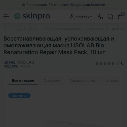
🎁 Возвращаем 5% от заказа
бонусными баллами
0
Клиенту
Лицо
Маски
Набор восстанавливающих масок USOLAB Bio Rena
Восстанавливающая, успокаивающая и
омолаживающая маска USOLAB Bio
Renaturation Repair Mask Pack, 10 шт
Бренд:
USOLAB
0
Модель:
A204
Все о товаре
Описание
Характеристики
Отзывы
0
Популярный