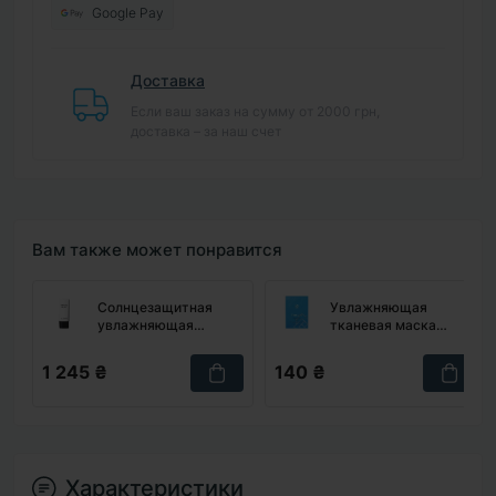
Google Pay
Доставка
Если ваш заказ на сумму от 2000 грн,
доставка – за наш счет
Вам также может понравится
Солнцезащитная
Увлажняющая
увлажняющая
тканевая маска
эссенция LA PIANTA
TERRAZEN Aqua
Hydra Radiance UV
Recharge Treatment
1 245 ₴
140 ₴
Sun Essence, 40 мл
Mask
Характеристики