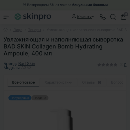
🎁 Возвращаем 5% от заказа
бонусными баллами
0
Клиенту
Лицо
Тонеры
Увлажняющая коллагеновая сыворотка BAD SKIN
Увлажняющая и наполняющая сыворотка
BAD SKIN Collagen Bomb Hydrating
Ampoule, 400 мл
Бренд:
Bad Skin
0
Модель:
A353
Все о товаре
Характеристики
Отзывы
Вопросы
0
Популярный
Продано