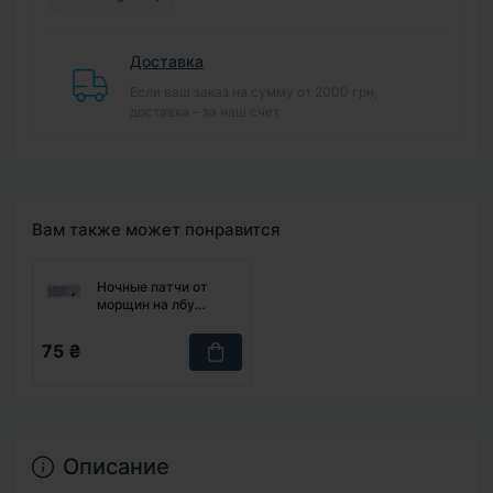
Доставка
Если ваш заказ на сумму от 2000 грн,
доставка – за наш счет
Вам также может понравится
Ночные патчи от
морщин на лбу
ABOUTSKIN Overnight
Wrinkle Eraser Strips
75 ₴
Forehead, 1 шт
Описание