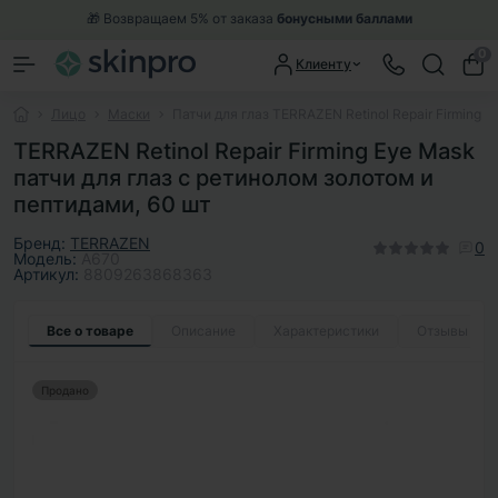
🎁 Возвращаем 5% от заказа
бонусными баллами
0
Клиенту
Лицо
Маски
Патчи для глаз TERRAZEN Retinol Repair Firming E
TERRAZEN Retinol Repair Firming Eye Mask
патчи для глаз с ретинолом золотом и
пептидами, 60 шт
Бренд:
TERRAZEN
0
Модель:
A670
Артикул:
8809263868363
Все о товаре
Описание
Характеристики
Отзывы
0
Продано