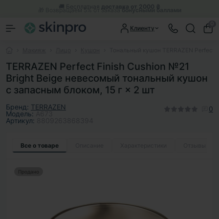
🎁 Возвращаем 5% от заказа
бонусными баллами
0
Клиенту
Макияж
Лицо
Кушон
Тональный кушон TERRAZEN Perfect Fin
TERRAZEN Perfect Finish Cushion №21
Bright Beige невесомый тональный кушон
с запасным блоком, 15 г × 2 шт
Бренд:
TERRAZEN
0
Модель:
A673
Артикул:
8809263868394
Все о товаре
Описание
Характеристики
Отзывы
0
Продано