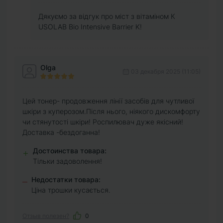
Дякуємо за відгук про міст з вітаміном К
USOLAB Bio Intensive Barrier K!
Olga
03 декабря 2025 (11:05)
Цей тонер- продовження лінії засобів для чутливої
шкіри з куперозом.Після нього, ніякого дискомфорту
чи стянутості шкіри! Роспилювач дуже якісний!
Доставка -бездоганна!
Достоинства товара:
+
Тільки задоволення!
Недостатки товара:
–
Ціна трошки кусається.
Отзыв полезен?
0