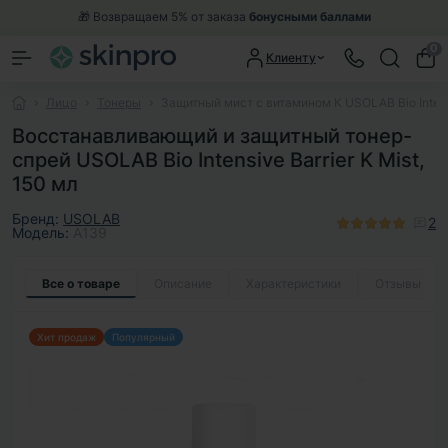
🎁 Возвращаем 5% от заказа
бонусными баллами
0
Клиенту
Лицо
Тонеры
Защитный мист с витамином К USOLAB Bio Intensiv
Восстанавливающий и защитный тонер-
спрей USOLAB Bio Intensive Barrier K Mist,
150 мл
Бренд:
USOLAB
2
Модель:
A139
Все о товаре
Описание
Характеристики
Отзывы
2
Хит продаж
Популярный