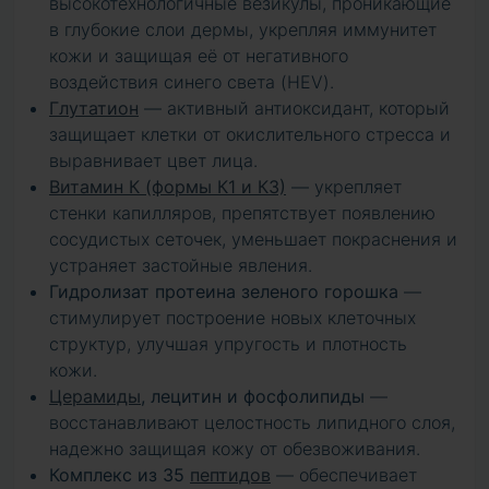
высокотехнологичные везикулы, проникающие
в глубокие слои дермы, укрепляя иммунитет
кожи и защищая её от негативного
воздействия синего света (HEV).
Глутатион
— активный антиоксидант, который
защищает клетки от окислительного стресса и
выравнивает цвет лица.
Витамин К (формы К1 и К3)
— укрепляет
стенки капилляров, препятствует появлению
сосудистых сеточек, уменьшает покраснения и
устраняет застойные явления.
Гидролизат протеина зеленого горошка
—
стимулирует построение новых клеточных
структур, улучшая упругость и плотность
кожи.
Церамиды
, лецитин и фосфолипиды
—
восстанавливают целостность липидного слоя,
надежно защищая кожу от обезвоживания.
Комплекс из 35
пептидов
— обеспечивает