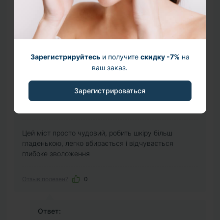
3
0
2
0
1
0
Зарегистрируйтесь
и получите
скидку -7%
на
+ Добавить отзыв
ваш заказ.
Зарегистрироваться
Руслана Фризюк
10 мая (13:32)
Цей міст просто чудовий, робить шкіру більш
гладенькою, легко вбирається і відчувається
глибоке зволоження
Отзыв полезен?
0
Ответ: