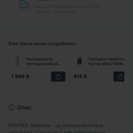
Якщо ваше замовлення від 2000 грн,
доставка – безкоштовно
Вам також може сподобатись
Омолоджуюча
Пептидна сироватка-
пептидна есенція
бустер ABOUTSKIN B-
W.SKIN LABORATORY
TOX Booster, 30 мл
Peptide Stop-Aging
1 800 ₴
815 ₴
Essence, 100 мл
Опис
PENTIDE Ampoule
– це високоефективна
сироватка, розроблена для забезпечення