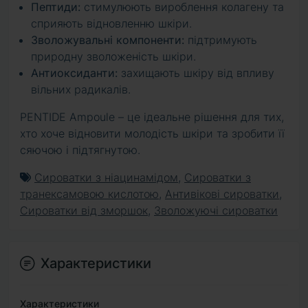
Пептиди:
стимулюють вироблення колагену та
сприяють відновленню шкіри.
Зволожувальні компоненти:
підтримують
природну зволоженість шкіри.
Антиоксиданти:
захищають шкіру від впливу
вільних радикалів.
PENTIDE Ampoule – це ідеальне рішення для тих,
хто хоче відновити молодість шкіри та зробити її
сяючою і підтягнутою.
Сироватки з ніацинамідом
,
Сироватки з
транексамовою кислотою
,
Антивікові сироватки
,
Сироватки від зморшок
,
Зволожуючі сироватки
Характеристики
Характеристики