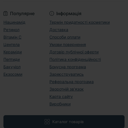
Популярне
Інформація
Ніацинамід
Термін придатності косметики
Ретинол
Доставка
Вітамін С
Способи оплати
Центела
Умови повернення
Кераміди
Договір публічної оферти
Пептиди
Політика конфіденційності
Бакучіол
Бонусна програма
Екзосоми
Зареєструватись
Реферальна програма
Зворотній зв’язок
Карта сайту
Виробники
Каталог товарів