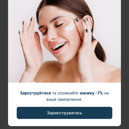
Склад (INCI)
Purified Water, Butylene Glycol, Glycerin,
Methylpropanediol, Niacinamide, 1,2-Hexanediol,
Ethoxydiglycol, Lactobacillus/Rye Flour Ferment,
Lactobacillus/Soy Milk Ferment Filtrate,
Bacillus/Soy Bean Ferment Extract,
Hydroxyacetophenone, Sodium Hyaluronate,
Polyacrylate Crosspolymer-6, Propanediol,
Octyldodeceth-16, Tranexamic Acid, Disodium
EDTA, Adenosine, Allantoin, Wormwood Oil, T-Butyl
Зарєструйтеся
та отримайте
знижку -7%
на
Alcohol, Oligopeptide-191, Hexapeptide-61 Dimer,
ваше замовлення.
Copper Tripeptide-1, Acetyl Hexapeptide-8, Folic
Acid, Pantothenic Acid, Beta-Glucan, Pyridoxine,
Зареєструватись
Thiamine HCl, Cyanocobalamin, Riboflavin, Glycolic
Acid, Lactic Acid, Sodium Magnesium Silicate,