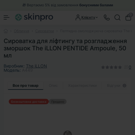
🎁 Вертаємо 5% від замовлення
бонусними балами
0
Клієнту
Обличчя
Сироватки
Пептидна омолоджуюча сироватка The iL
Сироватка для ліфтингу та розгладження
зморшок The iLLON PENTIDE Ampoule, 50
мл
Виробник:
The iLLON
0
Модель:
A449
Все про товар
Опис
Характеристики
Відгуки
0
Безкоштовна доставка
Продано