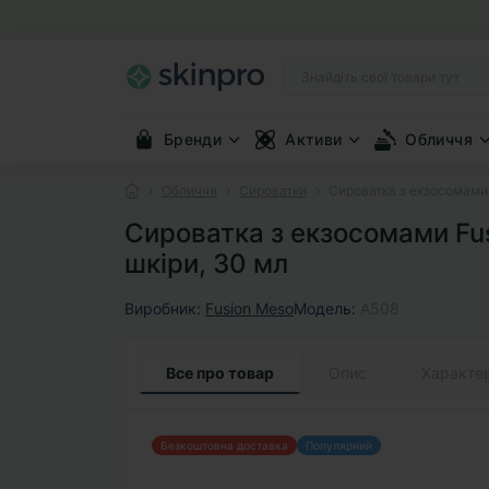
Бренди
Активи
Обличчя
Обличчя
Сироватки
Сироватка з екзосомами
Сироватка з екзосомами Fus
шкіри, 30 мл
Виробник:
Fusion Meso
Модель:
A508
Все про товар
Опис
Характе
Безкоштовна доставка
Популярний