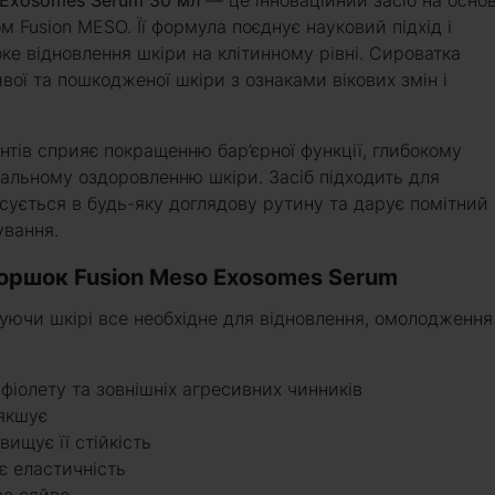
Exosomes Serum 30 мл
— це інноваційний засіб на основ
 Fusion MESO. Її формула поєднує науковий підхід і
ке відновлення шкіри на клітинному рівні. Сироватка
вої та пошкодженої шкіри з ознаками вікових змін і
нтів сприяє покращенню бар’єрної функції, глибокому
альному оздоровленню шкіри. Засіб підходить для
сується в будь-яку доглядову рутину та дарує помітний
ування.
моршок Fusion Meso Exosomes Serum
чуючи шкірі все необхідне для відновлення, омолодження
афіолету та зовнішніх агресивних чинників
’якшує
ищує її стійкість
є еластичність