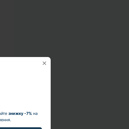
×
є її
є
айте
знижку -7%
на
ення.
ють