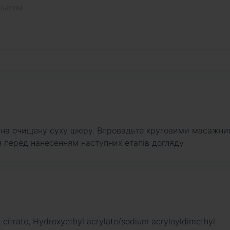
 часом.
и на очищену суху шкіру. Впровадьте круговими масажн
 перед нанесенням наступних етапів догляду
e citrate, Hydroxyethyl acrylate/sodium acryloyldimethyl