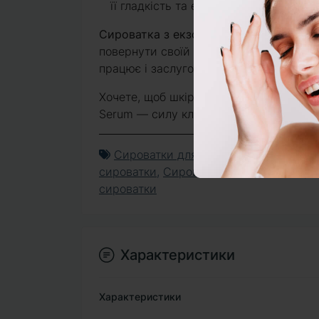
її гладкість та еластичність.
Сироватка з екзосомами Fusion Meso
повернути своїй шкірі здоровий вигляд
працює і заслуговує на місце у вашій щ
Хочете, щоб шкіра виглядала молодою,
Serum — силу клітинного відновлення в
Сироватки для сухої шкіри
,
Сироват
сироватки
,
Сироватки для сяйва шкіри
сироватки
Характеристики
Характеристики