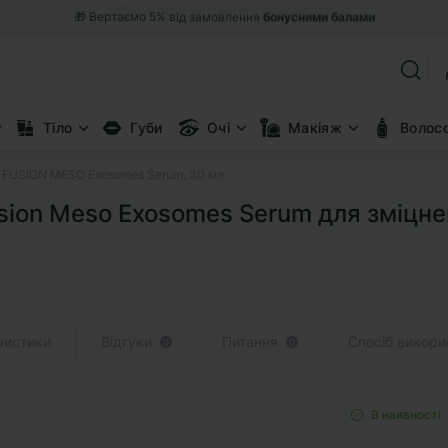
🎁 Вертаємо 5% від замовлення
бонусними балами
Тіло
Губи
Очі
Макіяж
Волос
 FUSION MESO Exosomes Serum, 30 мл
ion Meso Exosomes Serum для зміцнен
ристики
Відгуки
Питання
Спосіб викори
0
0
В наявності