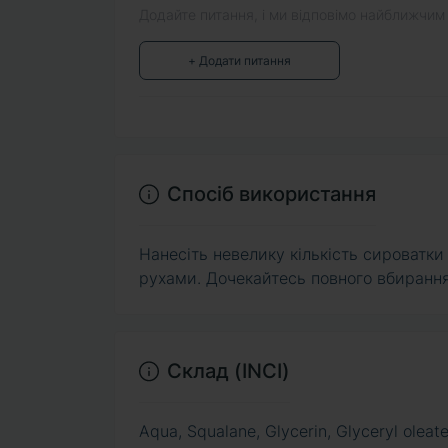
Додайте питання, і ми відповімо найближчим
+ Додати питання
Спосіб використання
Нанесіть невелику кількість сироватк
рухами. Дочекайтесь повного вбирання
Склад (INCI)
Aqua, Squalane, Glycerin, Glyceryl oleat