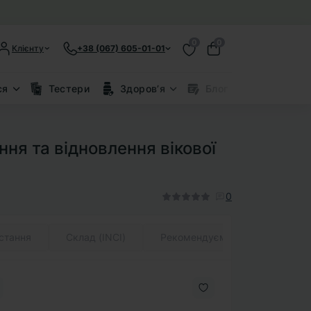
0
0
Клієнту
+38 (067) 605-01-01
ся
Тестери
Здоровʼя
Блог
Знижки
ня та відновлення вікової
0
стання
Склад (INCI)
Рекомендуємо