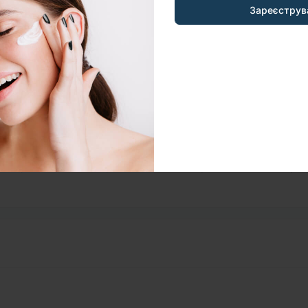
Зареєструв
 Exosomes Serum
— це сучасне рішення для тих, хто пра
, гладкість, зволоження та природне сяйво. Вона дійсно
оденній б’юті-рутіні.
 свіжою та доглянутою? Оберіть Fusion Meso Exosomes
 одній баночці.
ки для жирної шкіри
,
Сироватки з керамідами
,
Антивіков
,
Сироватки від зморшок
,
Поживні сироватки
,
Зволожуюч