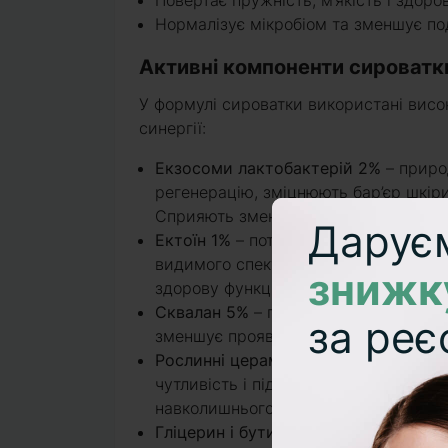
Повертає пружність, м’якість і здоро
Нормалізує мікробіом та зменшує п
Активні компоненти сироват
У формулі сироватки використані висок
синергії:
Екзосоми лактобактерій 2%
– природ
регенерацію, зміцнюють бар’єр шкір
Сприяють зменшенню зморшок, освіт
Дарує
Ектоїн 1%
– потужний екстремоліт, як
видимого спектра. Сприяє відновленн
знижк
здорову функціональність.
Сквалан 5%
– природний ліпід, що по
за реє
зменшує прояви сухості й подразнен
Рослинні цераміди 1%
– компонент з 
чутливість і підтримує оптимальний 
навколишнього середовища.
Гліцерин і бутиленгліколь
– класичні