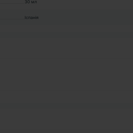
30 мл
Іспанія