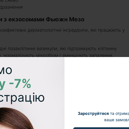
ве сяйво
одразнення
ки з екзосомами Фьюжн Мезо
оефективні дерматологічні інгредієнти, які працюють у
ні позаклітинні везикули, які підтримують клітинну
и, нормалізують мікробіом і зменшують запалення.
ленню та вирівнюванню тону обличчя.
мо
ий захищає клітини від стресу, УФ-променів і світла
ю, зміцнює імунітет шкіри, знижує чутливість і підтриму
у -7%
м’якшує шкіру, утримує вологу, сприяє загоєнню та
страцію
ь. Має легкий антиоксидантний і антимікробний ефект.
рисових висівок, який сприяє утриманню вологи, знижу
pH шкіри. Захищає від впливу негативних факторів
Зарєструйтеся
та отрим
ваше замовл
 зволожувачі, які ефективно зволожують шкіру, покращу