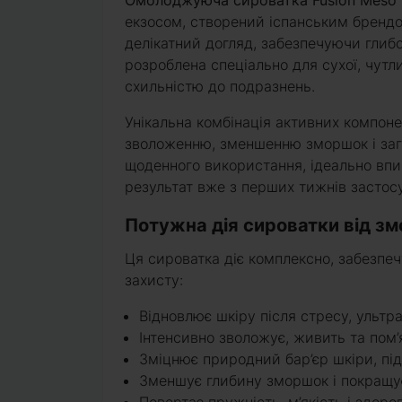
Омолоджуюча сироватка Fusion Meso 
екзосом, створений іспанським брендом
делікатний догляд, забезпечуючи глибо
розроблена спеціально для сухої, чутли
схильністю до подразнень.
Унікальна комбінація активних компоне
зволоженню, зменшенню зморшок і заг
щоденного використання, ідеально впи
результат вже з перших тижнів застос
Потужна дія сироватки від з
Ця сироватка діє комплексно, забезпе
захисту:
Відновлює шкіру після стресу, ультр
Інтенсивно зволожує, живить та пом
Зміцнює природний бар’єр шкіри, підв
Зменшує глибину зморшок і покращу