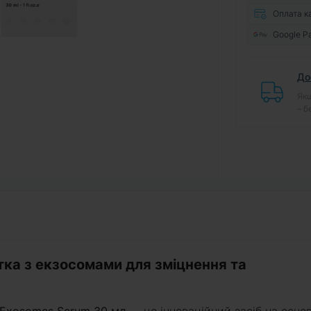
Оплата к
Google P
До
Якщ
– б
тка з екзосомами для зміцнення та