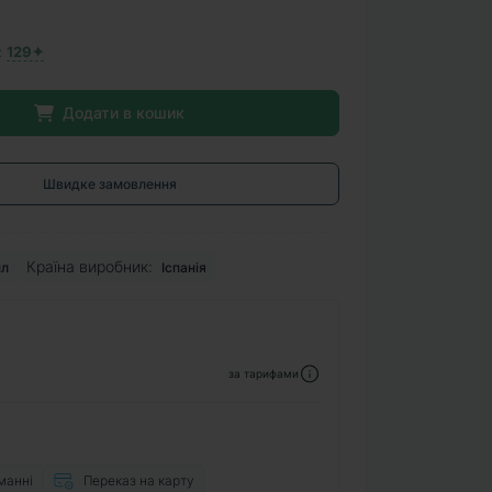
:
129✦
Додати в кошик
Швидке замовлення
Країна виробник:
мл
Іспанія
за тарифами
манні
Переказ на карту