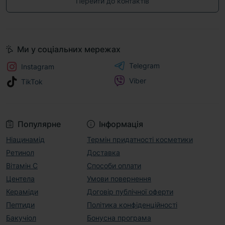
Перейти до контактів
Ми у соціальних мережах
Telegram
Instagram
Viber
TikTok
Популярне
Інформація
Ніацинамід
Термін придатності косметики
Ретинол
Доставка
Вітамін С
Способи оплати
Центела
Умови повернення
Кераміди
Договір публічної оферти
Пептиди
Політика конфіденційності
Бакучіол
Бонусна програма