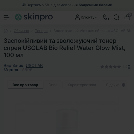
🎁 Вертаємо 5% від замовлення
бонусними балами
0
Клієнту
Обличчя
Тонери
Зволожуючий міст для обличчя USOLAB Bio Re
Заспокійливий та зволожуючий тонер–
спрей USOLAB Bio Relief Water Glow Mist,
100 мл
Виробник:
USOLAB
0
Модель:
A596
Все про товар
Опис
Характеристики
Відгуки
0