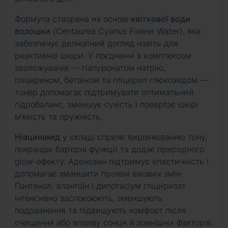
Формула створена на основі
квіткової води
волошки
(Centaurea Cyanus Flower Water), яка
забезпечує делікатний догляд навіть для
реактивної шкіри. У поєднанні з комплексом
зволожувачів — гіалуронатом натрію,
гліцерином, бетаїном та гліцерил глюкозидом —
тонер допомагає підтримувати оптимальний
гідробаланс, зменшує сухість і повертає шкірі
м’якість та пружність.
Ніацинамід
у складі сприяє вирівнюванню тону,
покращує бар’єрні функції та додає природного
glow-ефекту. Аденозин підтримує еластичність і
допомагає зменшити прояви вікових змін.
Пантенол, алантоїн і дипотасіум гліциризат
інтенсивно заспокоюють, зменшують
подразнення та підвищують комфорт після
очищення або впливу сонця й зовнішніх факторів.