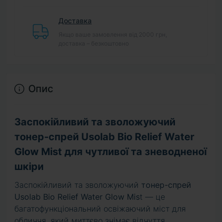
Доставка
Якщо ваше замовлення від 2000 грн,
доставка – безкоштовно
Опис
Заспокійливий та зволожуючий
тонер-спрей Usolab Bio Relief Water
Glow Mist для чутливої та зневодненої
шкіри
Заспокійливий та зволожуючий
тонер-спрей
Usolab Bio Relief Water Glow Mis
t — це
багатофункціональний освіжаючий міст для
обличчя, який миттєво знімає відчуття