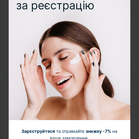
за реєстрацію
Питання та відповіді
Додайте питання, і ми відповімо найближчим часом.
+ Додати питання
Активні компоненти
Волошкова вода (Centaurea Cyanus Flower
Water) — заспокоює, зменшує почервоніння та
чутливість.
Гамамеліс (Hamamelis Virginiana Leaf Extract)
Зарєструйтеся
та отримайте
знижку -7%
на
ваше замовлення.
— тонізує, звужує пори, регулює себум.