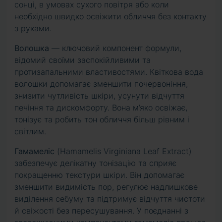
сонці, в умовах сухого повітря або коли
необхідно швидко освіжити обличчя без контакту
з руками.
Волошка
— ключовий компонент формули,
відомий своїми заспокійливими та
протизапальними властивостями. Квіткова вода
волошки допомагає зменшити почервоніння,
знизити чутливість шкіри, усунути відчуття
печіння та дискомфорту. Вона м’яко освіжає,
тонізує та робить тон обличчя більш рівним і
світлим.
Гамамеліс
(Hamamelis Virginiana Leaf Extract)
забезпечує делікатну тонізацію та сприяє
покращенню текстури шкіри. Він допомагає
зменшити видимість пор, регулює надлишкове
виділення себуму та підтримує відчуття чистоти
й свіжості без пересушування. У поєднанні з