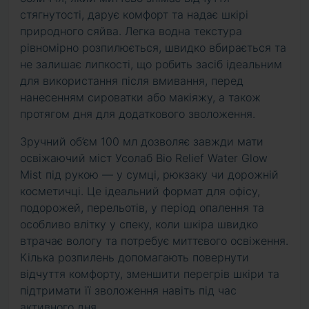
стягнутості, дарує комфорт та надає шкірі
природного сяйва. Легка водна текстура
рівномірно розпилюється, швидко вбирається та
не залишає липкості, що робить засіб ідеальним
для використання після вмивання, перед
нанесенням сироватки або макіяжу, а також
протягом дня для додаткового зволоження.
Зручний об’єм 100 мл дозволяє завжди мати
освіжаючий міст Усолаб Bio Relief Water Glow
Mist під рукою — у сумці, рюкзаку чи дорожній
косметичці. Це ідеальний формат для офісу,
подорожей, перельотів, у період опалення та
особливо влітку у спеку, коли шкіра швидко
втрачає вологу та потребує миттєвого освіження.
Кілька розпилень допомагають повернути
відчуття комфорту, зменшити перегрів шкіри та
підтримати її зволоження навіть під час
активного дня.