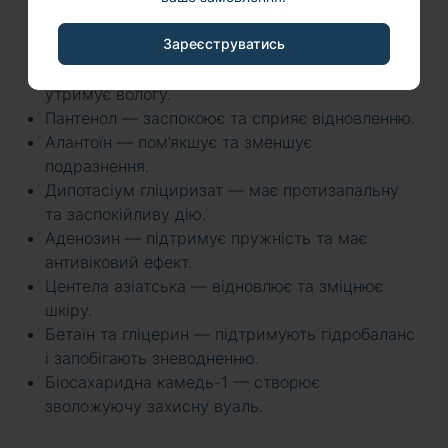
Ніацинамід — вирівнює тон, зміцнює бар’єр
Зареєструватись
шкіри, надає сяйва.
Гіалуронат натрію — інтенсивно зволожує та
утримує вологу.
Пантенол — заспокоює та сприяє відновленню.
Алантоїн — пом’якшує та зменшує
подразнення.
Дипотасіум гліциризат — має протизапальну
та заспокійливу дію.
Аденозин — підтримує пружність та має
антивіковий ефект.
Центела азіатська — відновлює та зміцнює
шкіру.
Бетаїн та гліцерин — підтримують гідробаланс
і запобігають зневодненню.
Біосахаридна камедь-1 — створює
зволожуючу захисну вуаль.