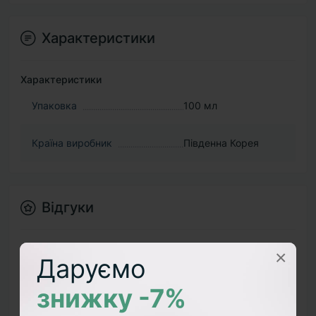
Характеристики
Характеристики
Упаковка
100 мл
Країна виробник
Південна Корея
Відгуки
Відгуків про цей товар ще не було.
×
Даруємо
+ Додати відгук
знижку -7%