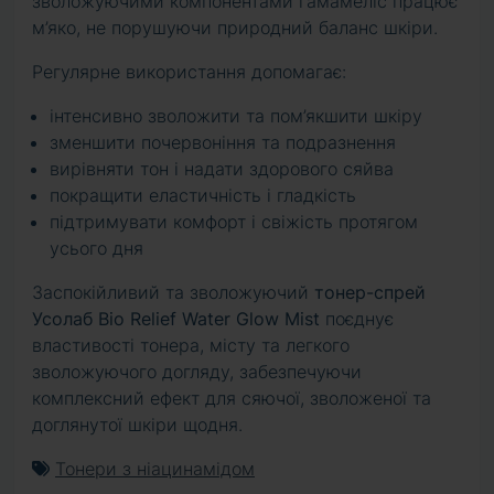
зволожуючими компонентами гамамеліс працює
м’яко, не порушуючи природний баланс шкіри.
Регулярне використання допомагає:
інтенсивно зволожити та пом’якшити шкіру
зменшити почервоніння та подразнення
вирівняти тон і надати здорового сяйва
покращити еластичність і гладкість
підтримувати комфорт і свіжість протягом
усього дня
Заспокійливий та зволожуючий
тонер-спрей
Усолаб Bio Relief Water Glow Mist
поєднує
властивості тонера, місту та легкого
зволожуючого догляду, забезпечуючи
комплексний ефект для сяючої, зволоженої та
доглянутої шкіри щодня.
Тонери з ніацинамідом