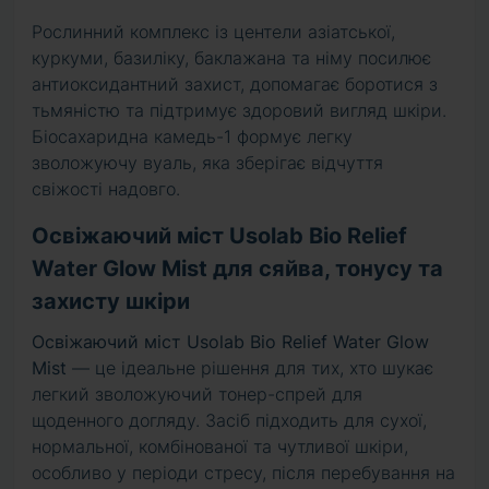
Рослинний комплекс із центели азіатської,
куркуми, базиліку, баклажана та німу посилює
антиоксидантний захист, допомагає боротися з
тьмяністю та підтримує здоровий вигляд шкіри.
Біосахаридна камедь-1 формує легку
зволожуючу вуаль, яка зберігає відчуття
свіжості надовго.
Освіжаючий міст Usolab Bio Relief
Water Glow Mist для сяйва, тонусу та
захисту шкіри
Освіжаючий міст Usolab Bio Relief Water Glow
Mist
— це ідеальне рішення для тих, хто шукає
легкий зволожуючий тонер-спрей для
щоденного догляду. Засіб підходить для сухої,
нормальної, комбінованої та чутливої шкіри,
особливо у періоди стресу, після перебування на