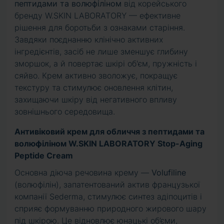
пептидами та волюфіліном
від корейського
бренду W.SKIN LABORATORY — ефективне
рішення для боротьби з ознаками старіння.
Завдяки поєднанню клінічно активних
інгредієнтів, засіб не лише зменшує глибину
зморшок, а й повертає шкірі об'єм, пружність і
сяйво. Крем активно зволожує, покращує
текстуру та стимулює оновлення клітин,
захищаючи шкіру від негативного впливу
зовнішнього середовища.
Антивіковий крем для обличчя з пептидами та
волюфіліном W.SKIN LABORATORY Stop-Aging
Peptide Cream
Основна діюча речовина крему —
Volufiline
(волюфілін), запатентований актив французької
компанії Sederma, стимулює синтез адіпоцитів і
сприяє формуванню природного жирового шару
під шкірою. Це відновлює юнацькі об’єми,