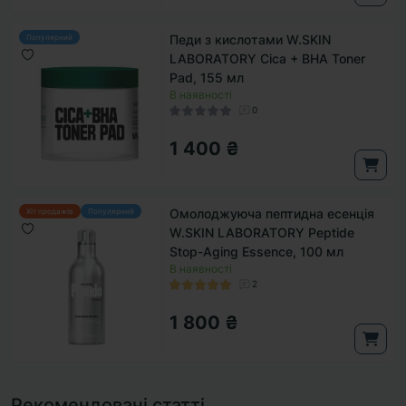
Педи з кислотами W.SKIN
Популярний
LABORATORY Cica + BHA Toner
Pad, 155 мл
В наявності
0
1 400 ₴
Омолоджуюча пептидна есенція
Хіт продажів
Популярний
W.SKIN LABORATORY Peptide
Stop-Aging Essence, 100 мл
В наявності
2
1 800 ₴
Рекомендовані статті