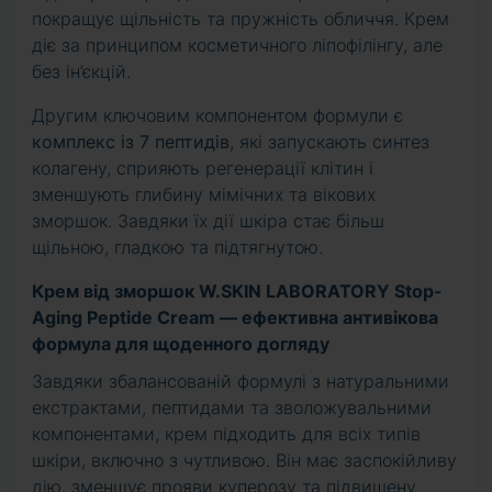
покращує щільність та пружність обличчя. Крем
діє за принципом косметичного ліпофілінгу, але
без ін’єкцій.
Другим ключовим компонентом формули є
комплекс із 7 пептидів
, які запускають синтез
колагену, сприяють регенерації клітин і
зменшують глибину мімічних та вікових
зморшок. Завдяки їх дії шкіра стає більш
щільною, гладкою та підтягнутою.
Крем від зморшок W.SKIN LABORATORY Stop-
Aging Peptide Cream — ефективна антивікова
формула для щоденного догляду
Завдяки збалансованій формулі з натуральними
екстрактами, пептидами та зволожувальними
компонентами, крем підходить для всіх типів
шкіри, включно з чутливою. Він має заспокійливу
дію, зменшує прояви куперозу та підвищену