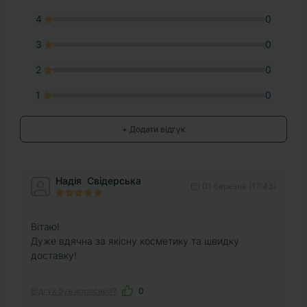
4
0
3
0
2
0
1
0
+ Додати відгук
Надія Свідерська
01 березня (17:43)
Вітаю!
Дуже вдячна за якісну косметику та швидку
доставку!
Відгук був корисний?
0