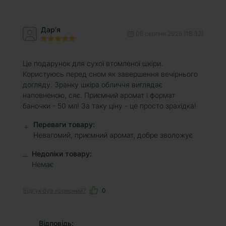
Дарʼя
06 серпня 2025 (18:32)
Це подарунок для сухої втомленої шкіри.
Користуюсь перед сном як завершення вечірнього
догляду. Зранку шкіра обличчя виглядає
наповненою, сяє. Приємний аромат і формат
баночки - 50 мл! За таку ціну - це просто зрахідка!
Переваги товару:
+
Невагомий, приємний аромат, добре зволожує
Недоліки товару:
–
Немає
Відгук був корисний?
0
Відповідь: