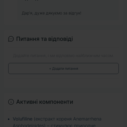
Дарʼя, дуже дякуємо за відгук!
Питання та відповіді
Додайте питання, і ми відповімо найближчим часом.
+ Додати питання
Активні компоненти
Volufiline
(екстракт кореня Anemarrhena
Asphodeloides) – стимулює природне