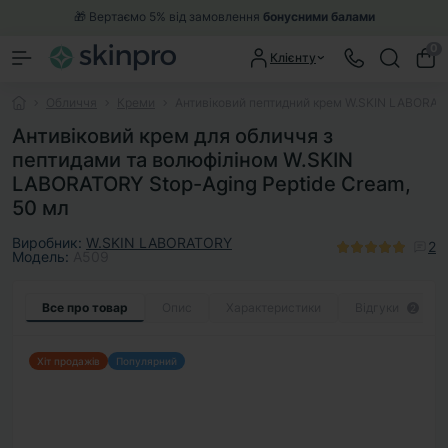
🎁 Вертаємо 5% від замовлення
бонусними балами
0
Клієнту
Обличчя
Креми
Антивіковий пептидний крем W.SKIN LABORATO
Антивіковий крем для обличчя з
пептидами та волюфіліном W.SKIN
LABORATORY Stop-Aging Peptide Cream,
50 мл
Виробник:
W.SKIN LABORATORY
2
Модель:
A509
Все про товар
Опис
Характеристики
Відгуки
2
Хіт продажів
Популярний