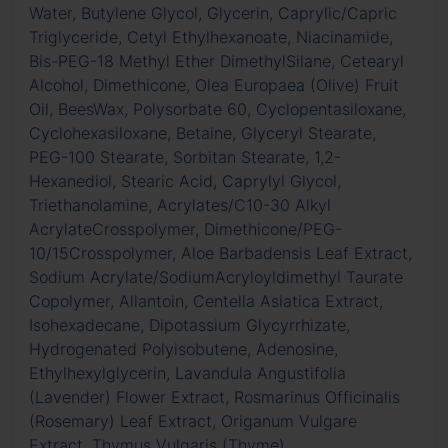
Water, Butylene Glycol, Glycerin, Caprylic/Capric
Triglyceride, Cetyl Ethylhexanoate, Niacinamide,
Bis-PEG-18 Methyl Ether DimethylSilane, Cetearyl
Alcohol, Dimethicone, Olea Europaea (Olive) Fruit
Oil, BeesWax, Polysorbate 60, Cyclopentasiloxane,
Cyclohexasiloxane, Betaine, Glyceryl Stearate,
PEG-100 Stearate, Sorbitan Stearate, 1,2-
Hexanediol, Stearic Acid, Caprylyl Glycol,
Triethanolamine, Acrylates/C10-30 Alkyl
AcrylateCrosspolymer, Dimethicone/PEG-
10/15Crosspolymer, Aloe Barbadensis Leaf Extract,
Sodium Acrylate/SodiumAcryloyldimethyl Taurate
Copolymer, Allantoin, Centella Asiatica Extract,
Isohexadecane, Dipotassium Glycyrrhizate,
Hydrogenated Polyisobutene, Adenosine,
Ethylhexylglycerin, Lavandula Angustifolia
(Lavender) Flower Extract, Rosmarinus Officinalis
(Rosemary) Leaf Extract, Origanum Vulgare
Extract, Thymus Vulgaris (Thyme)