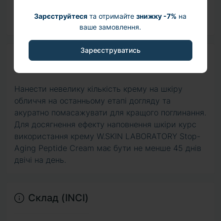
гладкість та еластичність.
Зарєструйтеся
та отримайте
знижку -7%
на
ваше замовлення.
Зареєструватись
Спосіб використання
Нанести невелику кількість крему на шкіру
обличчя на останньому етапі догляду та
акуратно помасажувати для кращого поглинання.
Для досягнення ефекту наповнення шкіри курс
використання крему W.SKIN LABORATORY Stop-
Aging Peptide Cream має бути не менше 45 днів
двічі на день.
Склад (INCI)