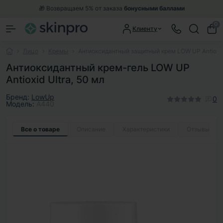
🎁 Возвращаем 5% от заказа
бонусными баллами
0
Клиенту
Лицо
Кремы
Антиоксидантный защитный крем LOW UP Antioxid 
Антиоксидантный крем-гель LOW UP
Antioxid Ultra, 50 мл
Бренд:
LowUp
0
Модель:
A440
Все о товаре
Описание
Характеристики
Отзывы
0