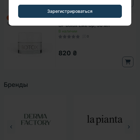
Зарегистрироваться
Крем с эффектом ботокса LOW
Хит продаж
Популярный
UP Botox Like Up, 50 мл
В наличии
0
820 ₴
Бренды