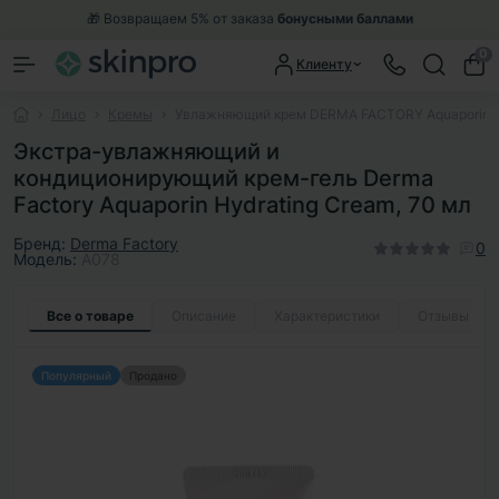
🎁 Возвращаем 5% от заказа
бонусными баллами
0
Клиенту
Лицо
Кремы
Увлажняющий крем DERMA FACTORY Aquaporin Hy
Экстра-увлажняющий и
кондиционирующий крем-гель Derma
Factory Aquaporin Hydrating Cream, 70 мл
Бренд:
Derma Factory
0
Модель:
A078
Все о товаре
Описание
Характеристики
Отзывы
0
Популярный
Продано