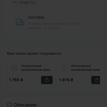
Google Pay
Доставка
Если ваш заказ на сумму от 2000 грн,
доставка – за наш счет
Вам также может понравится
Гиалуроновый
Интенсивный
увлажняющий крем
увлажняющий крем
USOLAB Bio Intensive
USOLAB Bio
Hyaluron Cream, 50
Moisturizing Hyaluron
1 765 ₴
1 975 ₴
мл
Cream, 100 мл
Описание