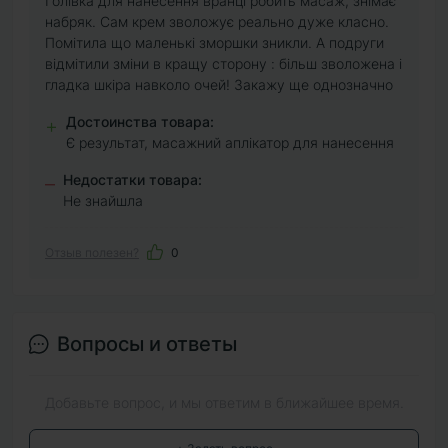
Голівка для нанесення вранці робить масаж, знімає
набряк. Сам крем зволожує реально дуже класно.
Помітила що маленькі зморшки зникли. А подруги
відмітили зміни в кращу сторону : більш зволожена і
гладка шкіра навколо очей! Закажу ще однозначно
Достоинства товара:
+
Є результат, масажний аплікатор для нанесення
Недостатки товара:
–
Не знайшла
Отзыв полезен?
0
Вопросы и ответы
Добавьте вопрос, и мы ответим в ближайшее время.