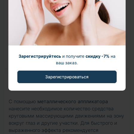
плотность кожи и, как следствие, создает
эффект заметного лифтинга. Разглаживает
мелкие морщинки и сокращает глубину изломов.
Аргилерин 400 ppm
– пептид – миорелаксант с
клинически доказанным ботулинообразным
действием. Уменьшает мышечную активность и
глубину мимических морщин, препятствует их
Зарегистрируйтесь
и получите
скидку -7%
на
появлению.
ваш заказ.
Зарегистрироваться
Способ применения
С помощью
металлического аппликатора
нанесите необходимое количество средства
круговыми массирующими движениями на зону
вокруг глаз и другие участки. Для быстрого и
выраженного эффекта рекомендуется