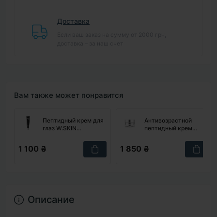
Доставка
Если ваш заказ на сумму от 2000 грн,
доставка – за наш счет
Вам также может понравится
Пептидный крем для
Антивозрастной
глаз W.SKIN
пептидный крем
LABORATORY Peptide
W.SKIN LABORATORY
Eye Cream, 30 мл
Stop-Aging Peptide
1 100 ₴
1 850 ₴
Cream, 50 мл
Описание