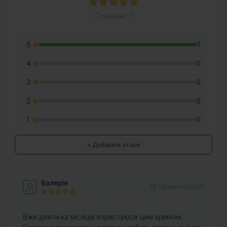
Отзывов: 1
5
1
4
0
3
0
2
0
1
0
+ Добавить отзыв
Валерія
09 июня (22:58)
Вже декілька місяців користуюся цим кремом.