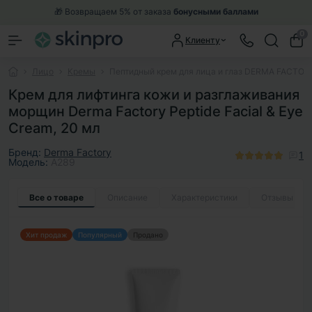
🎁 Возвращаем 5% от заказа
бонусными баллами
0
Клиенту
Лицо
Кремы
Пептидный крем для лица и глаз DERMA FACTORY 
Крем для лифтинга кожи и разглаживания
морщин Derma Factory Peptide Facial & Eye
Cream, 20 мл
Бренд:
Derma Factory
1
Модель:
A289
Все о товаре
Описание
Характеристики
Отзывы
1
Хит продаж
Популярный
Продано