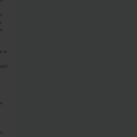
ет
и
в
и
к и
ает
и
и,