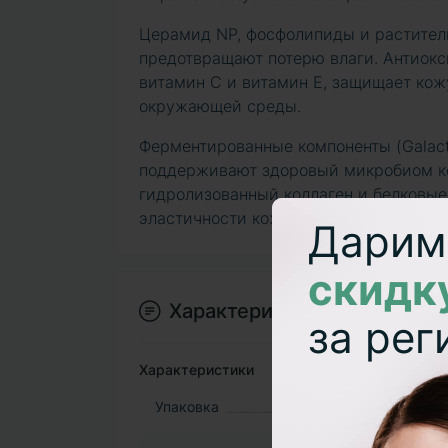
Церамид NP, фосфолипиды и растител
предотвращают потерю влаги. Антиокс
витамин C и витамин E, защищает кож
окружающей среды.
Ферментированные компоненты (Galactom
поддерживают здоровый микробиом ко
гидролизованный коллаген и белковы
эластичности кожи.
Дарим
скидк
Характеристики
за ре
Характеристики
Упаковка