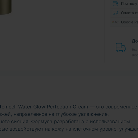
При полу
Оплата к
Google P
До
Есл
дос
temcell Water Glow Perfection Cream
— это современное
ожей, направленное на глубокое увлажнение,
ного сияния. Формула разработана с использованием
рые воздействуют на кожу на клеточном уровне, улучша