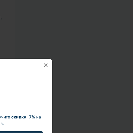
,
×
учите
скидку -7%
на
з.