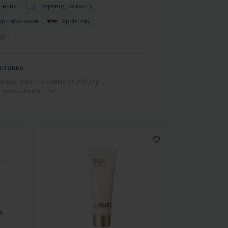
чении
Перевод на карту
артой онлайн
Apple Pay
ay
ставка
и ваш заказ на сумму от 2000 грн,
тавка – за наш счет
я