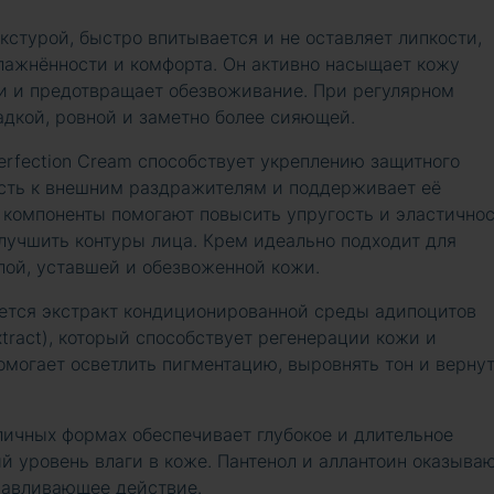
кстурой, быстро впитывается и не оставляет липкости,
лажнённости и комфорта. Он активно насыщает кожу
ри и предотвращает обезвоживание. При регулярном
адкой, ровной и заметно более сияющей.
erfection Cream способствует укреплению защитного
ость к внешним раздражителям и поддерживает её
 компоненты помогают повысить упругость и эластично
лучшить контуры лица. Крем идеально подходит для
лой, уставшей и обезвоженной кожи.
тся экстракт кондиционированной среды адипоцитов
xtract), который способствует регенерации кожи и
омогает осветлить пигментацию, выровнять тон и верну
личных формах обеспечивает глубокое и длительное
 уровень влаги в коже. Пантенол и аллантоин оказыва
навливающее действие.