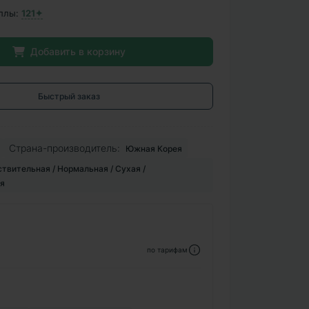
ллы:
121✦
Добавить в корзину
Быстрый заказ
Страна-производитель:
Южная Корея
твительная / Нормальная / Сухая /
я
по тарифам