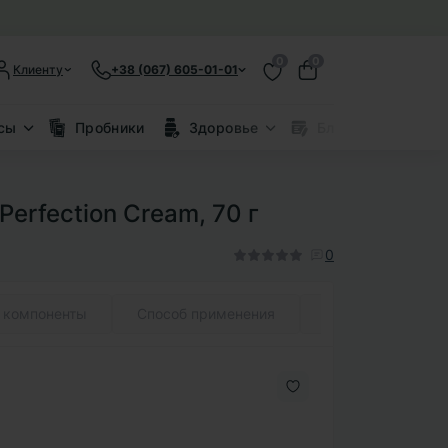
0
0
Клиенту
+38 (067) 605-01-01
сы
Пробники
Здоровье
Блог
Скид
erfection Cream, 70 г
0
 компоненты
Способ применения
Состав (INCI)