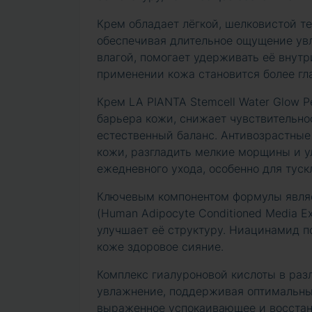
Крем обладает лёгкой, шелковистой те
обеспечивая длительное ощущение ув
влагой, помогает удерживать её внут
применении кожа становится более гл
Крем LA PIANTA Stemcell Water Glow P
барьера кожи, снижает чувствительн
естественный баланс. Антивозрастные
кожи, разгладить мелкие морщины и у
ежедневного ухода, особенно для туск
Ключевым компонентом формулы являе
(Human Adipocyte Conditioned Media E
улучшает её структуру. Ниацинамид п
коже здоровое сияние.
Комплекс гиалуроновой кислоты в раз
увлажнение, поддерживая оптимальный
выраженное успокаивающее и восста