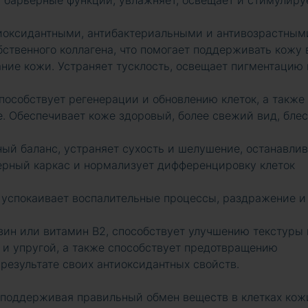
 барьерные функции, увлажняет, освещает и стимулиру
иоксидантными, антибактериальными и антивозрастным
ственного коллагена, что помогает поддерживать кожу 
ние кожи. Устраняет тусклость, освещает пигментацию 
способствует регенерации и обновлению клеток, а также
. Обеспечивает коже здоровый, более свежий вид, блес
ый баланс, устраняет сухость и шелушение, останавлив
ерный каркас и нормализует дифференцировку клеток
, успокаивает воспалительные процессы, раздражение и
вин или витамин B2, способствует улучшению текстуры 
й и упругой, а также способствует предотвращению
результате своих антиоксидантных свойств.
 поддерживая правильный обмен веществ в клетках кож