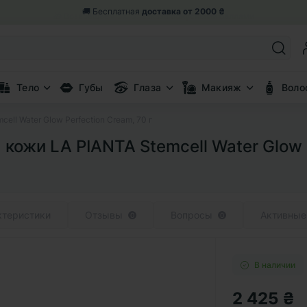
🎁 Возвращаем 5% от заказа
бонусными баллами
Тело
Губы
Глаза
Макияж
Воло
ell Water Glow Perfection Cream, 70 г
кожи LA PIANTA Stemcell Water Glow P
ктеристики
Отзывы
Вопросы
Активные
0
0
В наличии
2 425 ₴