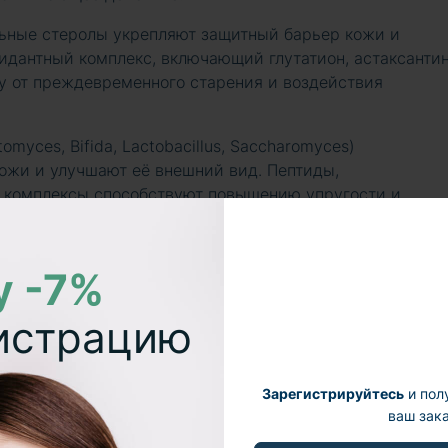
ьные стеролы укрепляют защитный барьер кожи и
идантный комплекс, включающий глутатион, астаксантин
у от преждевременного старения и воздействия
yces, Bifida, Lactobacillus, Saccharomyces)
жи и улучшают её внешний вид. Пептиды,
е комплексы способствуют повышению упругости и
у -7%
гистрацию
Зарегистрируйтесь
и пол
70 г
ваш зака