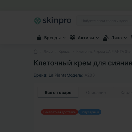
Бренды
Активы
Лицо
Лицо
Кремы
Клеточный крем LA PIANTA Stemc
Клеточный крем для сияния 
Бренд:
La Pianta
Модель:
A283
Все о товаре
Описание
Хара
Бесплатная доставка
Популярный