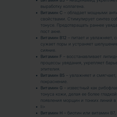
Витамин ВЗ
– ниацинамид укрепляет
выработку коллагена.
Витамин С
– обладает мощными ант
свойствами. Стимулирует синтез соб
тонусе. Предотвращать раннее увяда
пост акне.
Витамин В12
– питает и увлажняет, 
сужает поры и устраняет шелушение
сияние.
Витамин F
– восстанавливает липидн
процессы увядания, укрепляет барь
эпителия.
Витамин В5
– увлажняет и смягчает
покраснение.
Витамин G
– известный как рибофла
тонуса кожи, делая ее более гладко
появления морщин и тонких линий в 
li>
Витамин Н
– биотин или витамин B7,