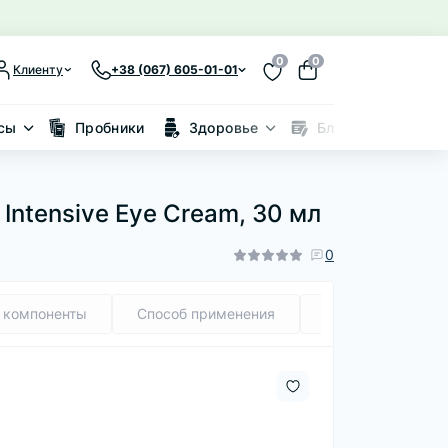
0
0
Клиенту
+38 (067) 605-01-01
сы
Пробники
Здоровье
Блог
Скид
Intensive Eye Cream, 30 мл
0
 компоненты
Способ применения
Состав (INCI)