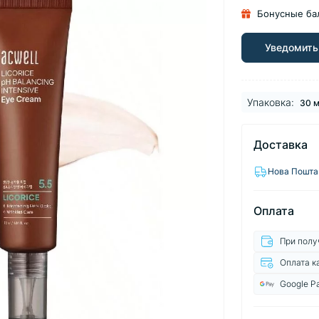
Бонусные ба
Уведомить
Упаковка:
30 
Доставка
Нова Пошта
Оплата
При полу
Оплата к
Google P