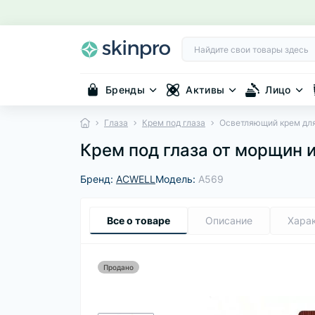
Бренды
Активы
Лицо
Глаза
Крем под глаза
Осветляющий крем для 
Крем под глаза от морщин и
Бренд:
ACWELL
Модель:
A569
Все о товаре
Описание
Хара
Продано