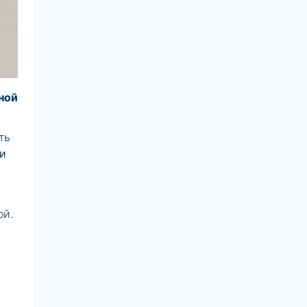
тной
ть
и
.
ой.