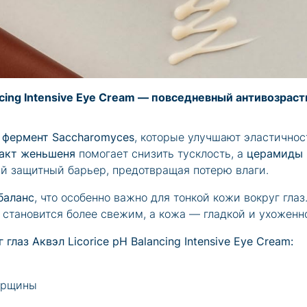
ancing Intensive Eye Cream — повседневный антивозрас
и фермент Saccharomyces
, которые улучшают эластичнос
акт женьшеня
помогает снизить тусклость, а
церамиды 
й защитный барьер, предотвращая потерю влаги.
баланс
, что особенно важно для тонкой кожи вокруг глаз
 становится более свежим, а кожа — гладкой и ухоженн
лаз Аквэл Licorice pH Balancing Intensive Eye Cream:
морщины