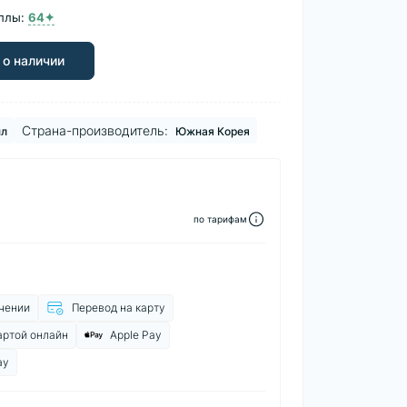
ллы:
64✦
 о наличии
Страна-производитель:
мл
Южная Корея
по тарифам
чении
Перевод на карту
артой онлайн
Apple Pay
ay