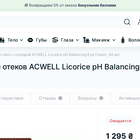
🚚 Бесплатная
доставка от 2000 ₴
Тело
Губы
Глаза
Макияж
Воло
глаз с солодкой ACWELL Licorice pH Balancing Eye Cream, 30 мл
 отеков ACWELL Licorice pH Balancing 
ктеристики
Отзывы
Вопросы
Активные
0
0
Ожидается
1 295 ₴