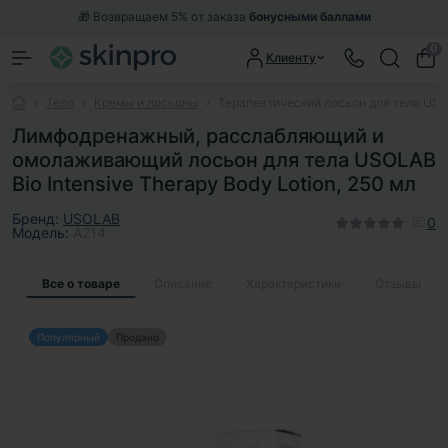
🎁 Возвращаем 5% от заказа
бонусными баллами
0
Клиенту
Тело
Кремы и лосьоны
Терапевтический лосьон для тела USOLA
Лимфодренажный, расслабляющий и
омолаживающий лосьон для тела USOLAB
Bio Intensive Therapy Body Lotion, 250 мл
Бренд:
USOLAB
0
Модель:
A214
Все о товаре
Описание
Характеристики
Отзывы
0
Популярный
Продано