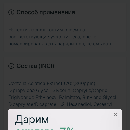
Способ применения
Нанести
лосьон
тонким слоем на
соответствующие участки тела, слегка
помассировать, дать нарядиться, не смывать
Состав (INCI)
Centella Asiatica Extract (702,360ppm),
Dipropylene Glycol, Glycerin, Caprylic/Capric
Triglyceride,Ethylhexyl Palmitate, Butylene Glycol
Dicaprylate/Dicaprate, 1,2-Hexanediol, Cetearyl
Alcohol, Arachidyl Alcohol, Betaine,
×
Дарим
Trisiloxane,Behenyl Alcohol, Sorbitan Sesquioleate,
Arginine,Carbomer, Arachidyl Glucoside, Hydroxy