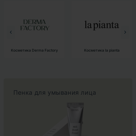
y
Косметика la pianta
Косметика BAD SKIN
Пенка для умывания лица