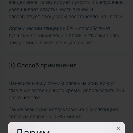
эпидермиса, ликвидирует сухость и шелушение,
увеличивает эластичность тканей и
способствует процессам восстановления клеток.
Органический глицерин 5%
– способствует
лучшему проникновению влаги в глубокие слои
эпидермиса. Смягчает и увлажняет
Способ применения
Нанесите маску тонким слоем на зону вокруг
глаз в качестве ночного крема. Использовать
2–3
раз в неделю.
Также возможно использование с экспозицией
толстым слоем на
10–15
минут.
×
Дарим