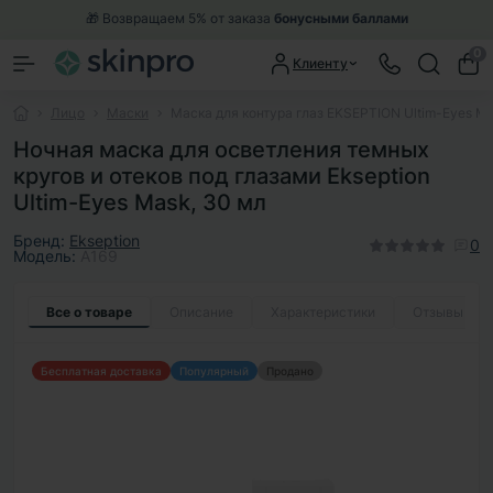
🎁 Возвращаем 5% от заказа
бонусными баллами
0
Клиенту
Лицо
Маски
Маска для контура глаз EKSEPTION Ultim-Eyes Ma
Ночная маска для осветления темных
кругов и отеков под глазами Ekseption
Ultim-Eyes Mask, 30 мл
Бренд:
Ekseption
0
Модель:
A169
Все о товаре
Описание
Характеристики
Отзывы
0
Бесплатная доставка
Популярный
Продано