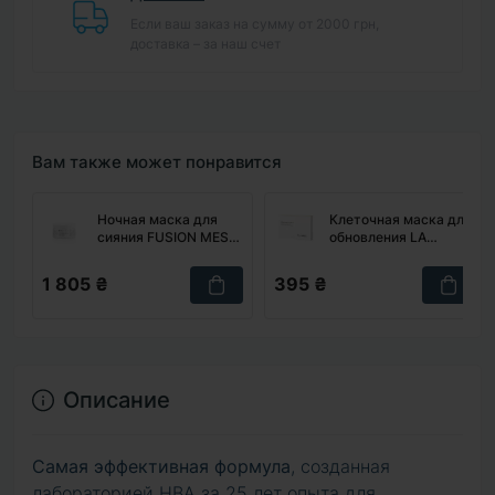
Если ваш заказ на сумму от 2000 грн,
доставка – за наш счет
Вам также может понравится
Ночная маска для
Клеточная маска для
сияния FUSION MESO
обновления LA
Glow Sleeping Mask,
PIANTA Stem-Cell
100 мл
Activelayer Mask, 1 шт
1 805 ₴
395 ₴
Описание
Самая эффективная формула
, созданная
лабораторией HBA за 25 лет опыта для