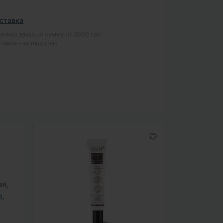
ставка
и ваш заказ на сумму от 2000 грн,
тавка – за наш счет
ая,
в,