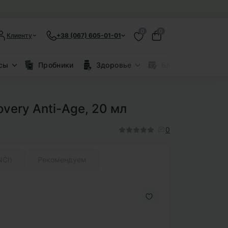
0
0
Клиенту
+38 (067) 605-01-01
сы
Пробники
Здоровье
Блог
Скид
very Anti-Age, 20 мл
0
NCI)
Рекомендуем