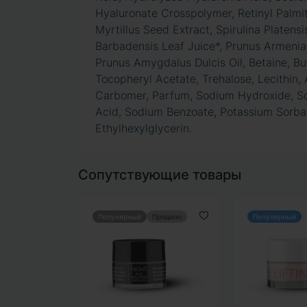
Hyaluronate Crosspolymer, Retinyl Palmi
Myrtillus Seed Extract, Spirulina Platensi
Barbadensis Leaf Juice*, Prunus Armeniac
Prunus Amygdalus Dulcis Oil, Betaine, But
Tocopheryl Acetate, Trehalose, Lecithin,
Carbomer, Parfum, Sodium Hydroxide, Sod
Acid, Sodium Benzoate, Potassium Sorbat
Ethylhexylglycerin.
Сопутствующие товары
Популярный
Продано
Популярный