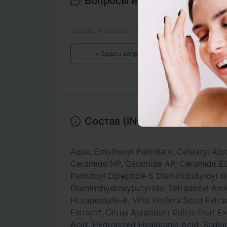
Вопросы и ответы
Добавьте вопрос, и мы ответим в ближайшее
+ Задать вопрос
Состав (INCI)
Aqua, Ethylhexyl Palmitate, Cetearyl Alc
Ceramide NP, Ceramide AP, Ceramide EOP,
Palmitoyl Dipeptide-5 Diaminobutyroyl H
Diaminohydroxybutyrate, Tetradecyl Amin
Hexapeptide-8, Vitis Vinifera Seed Extra
Extract*, Citrus Aurantium Dulcis Fruit E
Acid, Hydrolyzed Hyaluronic Acid, Sodi