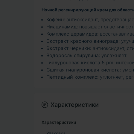
Ночной регенирирующий крем для области 
Кофеин:
антиоксидант, предотвраща
Ниацинамид:
повышает эластичность
Комплекс церамидов:
восстанавлива
Экстракт красного винограда:
улучш
Экстракт черники:
антиоксидант, с
Водоросль спирулина:
увлажняет.
Гиалуроновая кислота 5 pm:
интенси
Сшитая гиалуроновая кислота:
умен
Пептидный комплекс:
уплотняет, рег
Характеристики
Характеристики
Упаковка