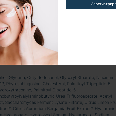
Зарегистрир
 время.
ohol, Glycerin, Octyldodecanol, Glyceryl Stearate, Niacinami
 Phytosphingosine, Cholesterol, Palmitoyl Tripeptide-5,
ydroxythreonine, Palmitoyl Dipeptide-5
obutyroylvalylaminobutyric Urea Trifluoroacetate, Acetyl
ct, Saccharomyces Ferment Lysate Filtrate, Citrus Limon Fru
xtract*, Citrus Aurantium Bergamia Fruit Extract*, Hyaluronic
um Hyaluronate, Hydrolyzed Sodium Hyaluronate, Sodium