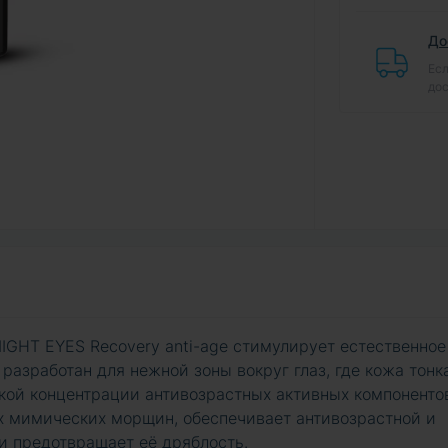
До
Есл
дос
IGHT EYES Recovery anti-age стимулирует естественное
разработан для нежной зоны вокруг глаз, где кожа тонк
окой концентрации антивозрастных активных компоненто
х мимических морщин, обеспечивает антивозрастной и
и предотвращает её дряблость.