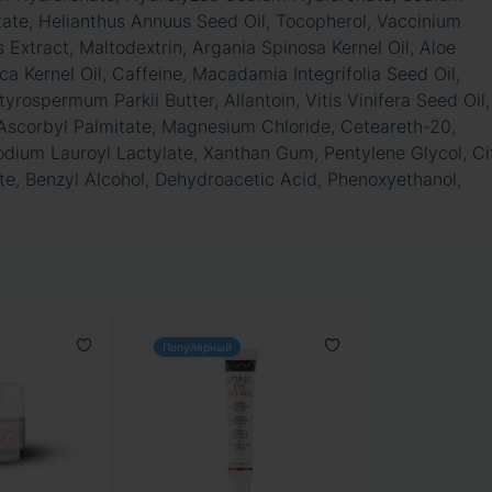
tate, Helianthus Annuus Seed Oil, Tocopherol, Vaccinium
s Extract, Maltodextrin, Argania Spinosa Kernel Oil, Aloe
a Kernel Oil, Caffeine, Macadamia Integrifolia Seed Oil,
yrospermum Parkii Butter, Allantoin, Vitis Vinifera Seed Oil,
 Ascorbyl Palmitate, Magnesium Chloride, Ceteareth-20,
ium Lauroyl Lactylate, Xanthan Gum, Pentylene Glycol, Cit
e, Benzyl Alcohol, Dehydroacetic Acid, Phenoxyethanol,
Популярный