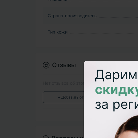
Страна-производитель
Тип кожи
Отзывы
Дарим
Нет отзывов об этом товаре.
скидк
+ Добавить отзыв
за ре