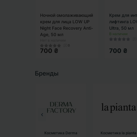
Ночной омолаживающий
Крем для ин
крем для лица LOW UP
лифтинга LOW
Night Face Recovery Anti-
Ultra, 50 мл
В наличии
Age, 50 мл
Нет в наличии
0
700 ₴
700 ₴
Бренды
ика Fusion
Косметика Derma
Косметика la pianta