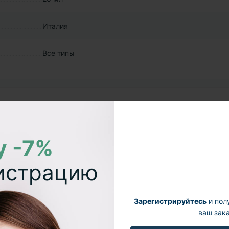
Италия
Все типы
у -7%
гистрацию
Зарегистрируйтесь
и пол
ваш зака