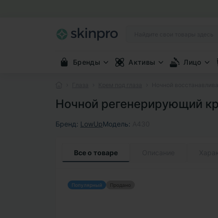
Бренды
Активы
Лицо
Глаза
Крем под глаза
Ночной восстанавливаю
Ночной регенерирующий кре
Бренд:
LowUp
Модель:
A430
Все о товаре
Описание
Хара
Популярный
Продано