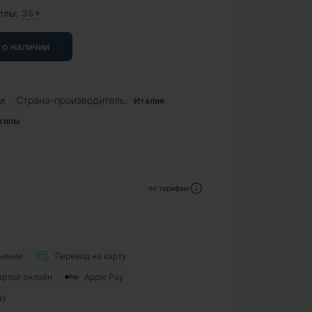
ллы:
35✦
 о наличии
Страна-производитель:
л
Италия
 типы
по тарифам
чении
Перевод на карту
артой онлайн
Apple Pay
ay