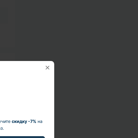
×
учите
скидку -7%
на
з.