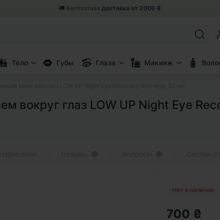
🎁 Возвращаем 5% от заказа
бонусными баллами
Тело
Губы
Глаза
Макияж
Воло
щий крем для глаз LOW UP Night Eye Recovery Anti-Age, 20 мл
м вокруг глаз LOW UP Night Eye Reco
ктеристики
Отзывы
Вопросы
Состав (I
0
0
Нет в наличии
700 ₴