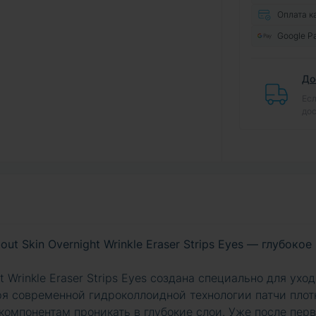
Оплата к
Google P
До
Есл
дос
t Skin Overnight Wrinkle Eraser Strips Eyes — глубокое
t Wrinkle Eraser Strips Eyes создана специально для уход
ря современной гидроколлоидной технологии патчи плот
компонентам проникать в глубокие слои. Уже после перв