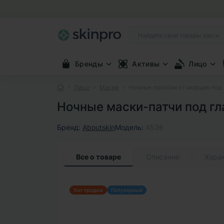
Бренды
Активы
Лицо
Лицо
Маски
Ночные полоски от морщин под гл
Ночные маски-патчи под глаз
Бренд:
Aboutskin
Модель:
A536
Все о товаре
Описание
Хара
Хит продаж
Популярный