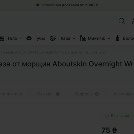
🎁 Возвращаем 5% от заказа
бонусными баллами
Тело
Губы
Глаза
Макияж
Воло
азами ABOUTSKIN Overnight Wrinkle Eraser Strips Eyes, 2 шт
а от морщин Aboutskin Overnight Wrin
ктеристики
Отзывы
Вопросы
Активные
3
0
В наличии
75 ₴