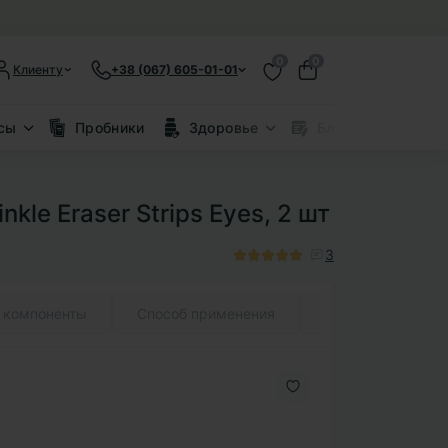
0
0
Клиенту
+38 (067) 605-01-01
сы
Пробники
Здоровье
Блог
Скид
kle Eraser Strips Eyes, 2 шт
3
 компоненты
Способ применения
Состав (INCI)