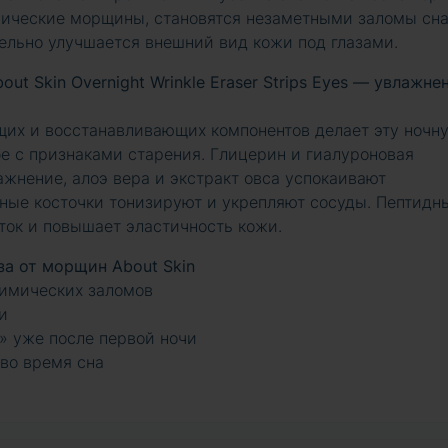
ческие морщины, становятся незаметными заломы сна
ельно улучшается внешний вид кожи под глазами.
ut Skin Overnight Wrinkle Eraser Strips Eyes — увлажне
их и восстанавливающих компонентов делает эту ночн
 с признаками старения. Глицерин и гиалуроновая
жнение, алоэ вера и экстракт овса успокаивают
ные косточки тонизируют и укрепляют сосуды. Пептидн
ток и повышает эластичность кожи.
за от морщин About Skin
имических заломов
и
» уже после первой ночи
во время сна