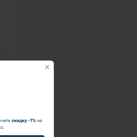
×
3
0
учите
скидку -7%
на
з.
0