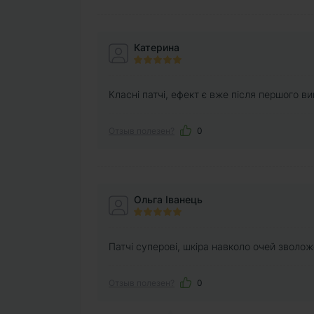
Катерина
Класні патчі, ефект є вже після першого в
Отзыв полезен?
0
Ольга Іванець
Патчі суперові, шкіра навколо очей зволо
Отзыв полезен?
0