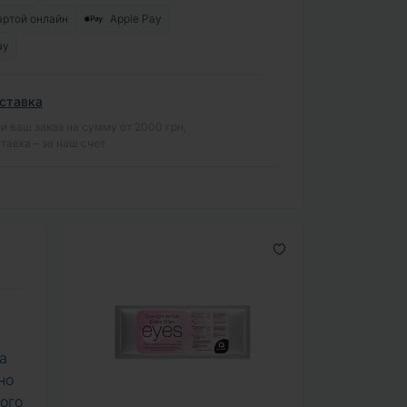
артой онлайн
Apple Pay
ay
ставка
и ваш заказ на сумму от 2000 грн,
тавка – за наш счет
а
но
ого