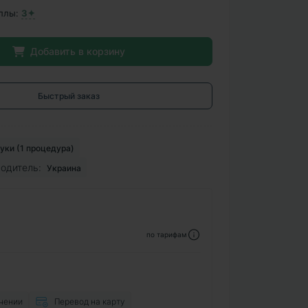
ллы:
3✦
Добавить в корзину
Быстрый заказ
уки (1 процедура)
одитель:
Украина
по тарифам
чении
Перевод на карту