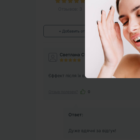
Отзывов: 3
+ Добавить отзыв
Светлана Cтупак
Єффект після їх викоростання є. Буду зам
Отзыв полезен?
0
Ответ:
Дуже вдячні за відгук!