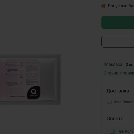
Бонусные ба
Упаковка:
2 шт
Страна-произв
Доставка
Нова Пошта
Оплата
При полу