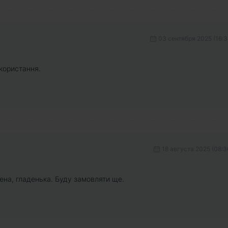
03 сентября 2025 (16:3
икористання.
18 августа 2025 (08:3
жена, гладенька. Буду замовляти ще.