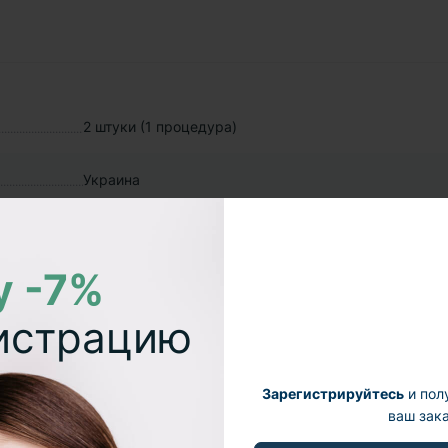
2 штуки (1 процедура)
Украина
у -7%
гистрацию
5
4
Зарегистрируйтесь
и пол
ваш зака
3