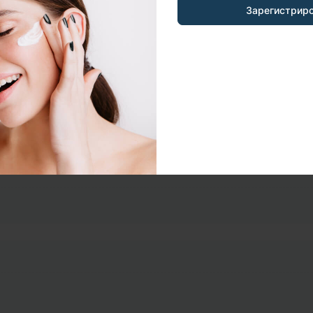
2
Зарегистрир
1
06 октября 2025 (09:1
овляти ще