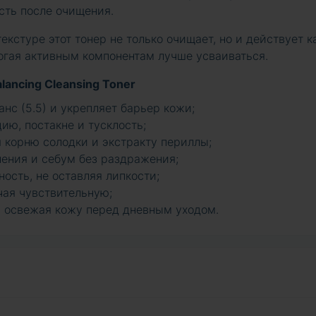
сть после очищения.
екстуре этот тонер не только очищает, но и действует к
огая активным компонентам лучше усваиваться.
ancing Cleansing Toner
нс (5.5) и укрепляет барьер кожи;
ию, постакне и тусклость;
 корню солодки и экстракту периллы;
нения и себум без раздражения;
ость, не оставляя липкости;
чая чувствительную;
 освежая кожу перед дневным уходом.