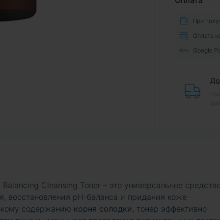
Оплата
При полу
Оплата к
Google P
До
Есл
дос
alancing Cleansing Toner – это универсальное средств
ия, восстановления pH-баланса и придания коже
сокому содержанию
корня солодки
, тонер эффективно