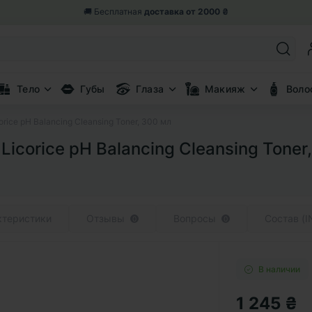
🎁 Возвращаем 5% от заказа
бонусными баллами
Тело
Губы
Глаза
Макияж
Воло
ce pH Balancing Cleansing Toner, 300 мл
orice pH Balancing Cleansing Toner
ктеристики
Отзывы
Вопросы
Состав (I
0
0
В наличии
1 245 ₴