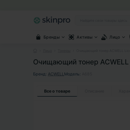
Бренды
Активы
Лицо
Лицо
Тонеры
Очищающий тонер ACWELL Licori
Очищающий тонер ACWELL Lic
Бренд:
ACWELL
Модель:
A685
Все о товаре
Описание
Хара