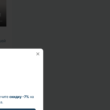
шей
×
тся
учите
скидку -7%
на
з.