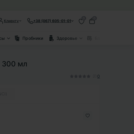
0
0
Клиенту
+38 (067) 605-01-01
сы
Пробники
Здоровье
Блог
Скид
, 300 мл
0
NCI)