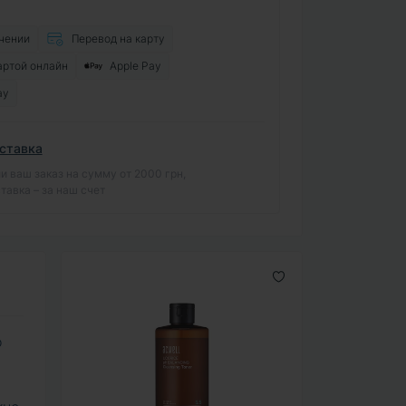
чении
Перевод на карту
артой онлайн
Apple Pay
ay
ставка
и ваш заказ на сумму от 2000 грн,
тавка – за наш счет
о