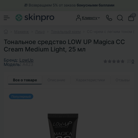
🎁 Возвращаем 5% от заказа
бонусными баллами
0
Клиенту
Макияж
Лицо
Тональный крем
СС-крем с легким тоном (Me
Тональное средство LOW UP Magica CC
Cream Medium Light, 25 мл
Бренд:
LowUp
0
Модель:
A423
Все о товаре
Описание
Характеристики
Отзывы
0
Популярный