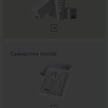
Сыворотки Usolab