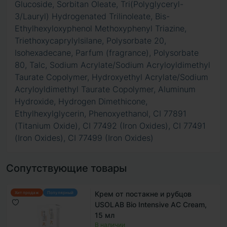
Glucoside, Sorbitan Oleate, Tri(Polyglyceryl-
3/Lauryl) Hydrogenated Trilinoleate, Bis-
Ethylhexyloxyphenol Methoxyphenyl Triazine,
Triethoxycaprylylsilane, Polysorbate 20,
Isohexadecane, Parfum (fragrance), Polysorbate
80, Talc, Sodium Acrylate/Sodium Acryloyldimethyl
Taurate Copolymer, Hydroxyethyl Acrylate/Sodium
Acryloyldimethyl Taurate Copolymer, Aluminum
Hydroxide, Hydrogen Dimethicone,
Ethylhexylglycerin, Phenoxyethanol, CI 77891
(Titanium Oxide), CI 77492 (Iron Oxides), CI 77491
(Iron Oxides), CI 77499 (Iron Oxides)
Сопутствующие товары
Крем от постакне и рубцов
Хит продаж
Популярный
USOLAB Bio Intensive AC Cream,
15 мл
В наличии