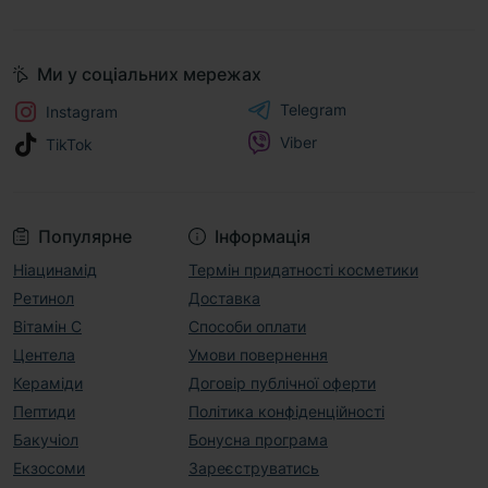
Ми у соціальних мережах
Telegram
Instagram
Viber
TikTok
Популярне
Інформація
Ніацинамід
Термін придатності косметики
Ретинол
Доставка
Вітамін С
Способи оплати
Центела
Умови повернення
Кераміди
Договір публічної оферти
Пептиди
Політика конфіденційності
Бакучіол
Бонусна програма
Екзосоми
Зареєструватись