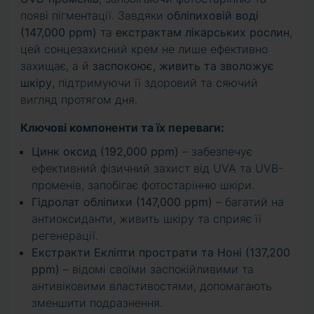
появі пігментації. Завдяки
обліпиховій воді
(147,000 ppm)
та
екстрактам лікарських рослин
,
цей сонцезахисний крем не лише ефективно
захищає, а й
заспокоює, живить та зволожує
шкіру
, підтримуючи її здоровий та сяючий
вигляд протягом дня.
Ключові компоненти та їх переваги:
Цинк оксид (192,000 ppm)
– забезпечує
ефективний фізичний захист від UVA та UVB-
променів, запобігає фотостарінню шкіри.
Гідролат обліпихи (147,000 ppm)
– багатий на
антиоксиданти, живить шкіру та сприяє її
регенерації.
Екстракти Екліпти прострати та Ноні (137,200
ppm)
– відомі своїми заспокійливими та
антивіковими властивостями, допомагають
зменшити подразнення.