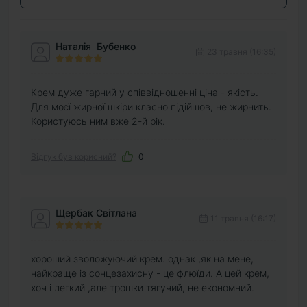
Наталія Бубенко
23 травня (16:35)
Крем дуже гарний у співвідношенні ціна - якість.
Для моєї жирної шкіри класно підійшов, не жирнить.
Користуюсь ним вже 2-й рік.
Відгук був корисний?
0
Щербак Світлана
11 травня (16:17)
хороший зволожуючий крем. однак ,як на мене,
найкраще із сонцезахисну - це флюїди. А цей крем,
хоч і легкий ,але трошки тягучий, не економний.