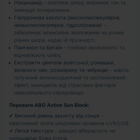
Ніацинамід
– освітлює шкіру, вирівнює тон та
зменшує почервоніння.
Гіалуронова кислота (високомолекулярна,
низькомолекулярна, гідролізована)
–
забезпечує інтенсивне зволоження на різних
рівнях шкіри, надає їй пружності.
Пантенол та Бетаїн
– глибоко зволожують та
відновлюють шкіру.
Екстракти центели азіатської, ромашки,
зеленого чаю, розмарину та чебрецю
– мають
потужний антиоксидантний та заспокійливий
ефект, захищають від стресових факторів
навколишнього середовища.
Переваги ABO Active Sun Block:
✔
Високий рівень захисту від сонця
–
ефективний проти шкідливих променів UVA/UVB.
✔
Легка текстура
– швидко вбирається, не
залишаючи білих слідів.