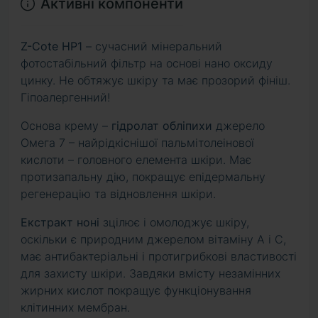
Активні компоненти
Z-Cote HP1
– сучасний мінеральний
фотостабільний фільтр на основі нано оксиду
цинку. Не обтяжує шкіру та має прозорий фініш.
Гіпоалергенний!
Основа крему –
гідролат обліпихи
джерело
Омега 7 – найрідкіснішої пальмітолеінової
кислоти – головного елемента шкіри. Має
протизапальну дію, покращує епідермальну
регенерацію та відновлення шкіри.
Екстракт ноні
зцілює і омолоджує шкіру,
оскільки є природним джерелом вітаміну А і С,
має антибактеріальні і протигрибкові властивості
для захисту шкіри. Завдяки вмісту незамінних
жирних кислот покращує функціонування
клітинних мембран.