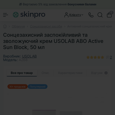
🎁 Вертаємо 5% від замовлення
бонусними балами
0
Клієнту
Обличчя
Сонцезахисні засоби
Активний сонцезахисний крем 
Сонцезахисний заспокійливий та
зволожуючий крем USOLAB ABO Active
Sun Block, 50 мл
Виробник:
USOLAB
2
Модель:
A268
Все про товар
Опис
Характеристики
Відгуки
2
Хіт продажів
Популярний