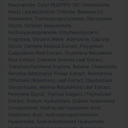
Niacinamide, Cetyl PEG/PPG-10/1 Dimethicone,
Hexy| Laurate,Sodium Chloride, Beeswax,1,2-
Hexanediol, Triethoxycaprylylsilane, Dipropylene
Glycol, Sorbitan Sesquioleate,
Hydroxyacetophenone, Ethylhexylglycerin,
Fragrance, Glycerin,Water .Adenosine, Caprylyl
Glycol, Centella Asiatica Extract ,Polygonum
Cuspidatum Root Extract, Scutellaria Baicalensis
Root Extract, Camellia Sinensis Leaf Extract,
Trehalose,Panthenol Arginine, Betaine, Chamomilla
Recutita (Matricaria) Flower Extract, Rosmarinus
Officinalis (Rosemary) Leaf Extract, Dipotassium
Glycyrrhizate, Mentha Rotundifolia Leaf Extract,
Pentylene Glycol, Thymus Vulgaris (Thyme)Leaf
Extract, Sodium Hyaluronate, Sodium hyaluronate
Crosspolymer, Hydrolyzed Hyaluronic Acid,
Hyaluronic Acid, Hydroxypropyitrimonium
Hyaluronate, SodiumAcetylated Hyaluronate,