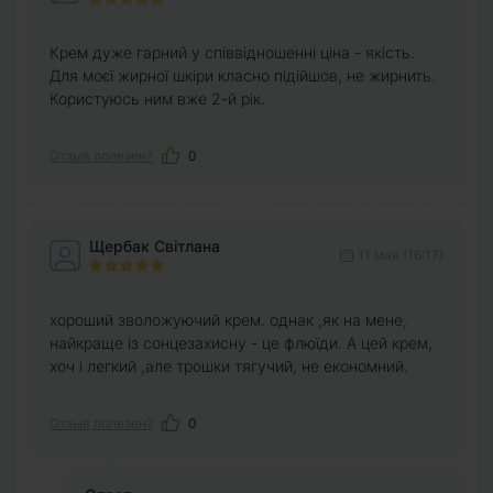
Крем дуже гарний у співвідношенні ціна - якість.
Для моєї жирної шкіри класно підійшов, не жирнить.
Користуюсь ним вже 2-й рік.
Отзыв полезен?
0
Щербак Світлана
11 мая (16:17)
хороший зволожуючий крем. однак ,як на мене,
найкраще із сонцезахисну - це флюїди. А цей крем,
хоч і легкий ,але трошки тягучий, не економний.
Отзыв полезен?
0