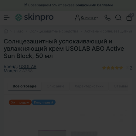
🎁 Возвращаем 5% от заказа
бонусными баллами
0
Клиенту
Лицо
Солнцезащитные средства
Активный солнцезащитный к
Солнцезащитный успокаивающий и
увлажняющий крем USOLAB ABO Active
Sun Block, 50 мл
Бренд:
USOLAB
2
Модель:
A268
Все о товаре
Описание
Характеристики
Отзывы
2
Хит продаж
Популярный