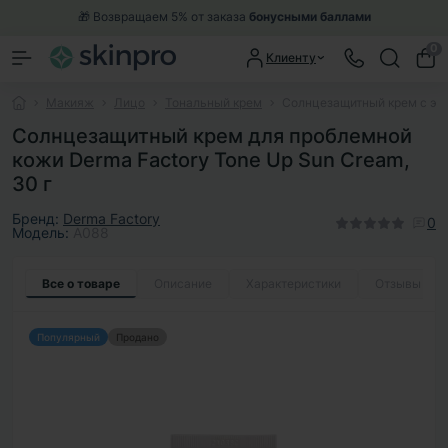
🎁 Возвращаем 5% от заказа
бонусными баллами
0
Клиенту
Макияж
Лицо
Тональный крем
Солнцезащитный крем с эф
Солнцезащитный крем для проблемной
кожи Derma Factory Tone Up Sun Cream,
30 г
Бренд:
Derma Factory
0
Модель:
A088
Все о товаре
Описание
Характеристики
Отзывы
0
Популярный
Продано