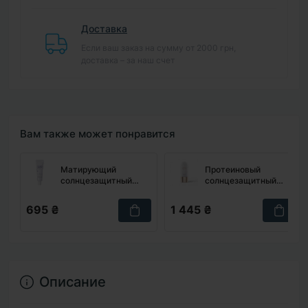
Доставка
Если ваш заказ на сумму от 2000 грн,
доставка – за наш счет
Вам также может понравится
Матирующий
Протеиновый
солнцезащитный
солнцезащитный
крем DERMA
крем KOY Solid
FACTORY No-Sebum
Moisture Sun Cream,
695 ₴
1 445 ₴
Calming Sun Cream,
30 мл
50 г
Описание