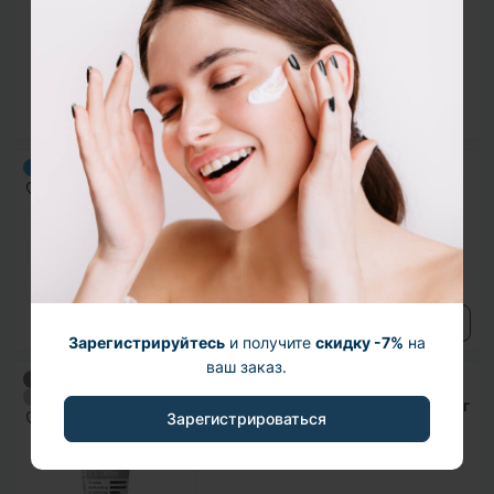
Essence, 150 мл
Нет в наличии
0
625 ₴
Сыворотка для очищения пор
Популярный
DERMA FACTORY Real Vera Pore
Serum, 30 мл
В наличии
0
495 ₴
Зарегистрируйтесь
и получите
скидку -7%
на
ваш заказ.
Крем с бакучиолом 1% DERMA
Хит продаж
Популярный
Продано
FACTORY Bakuchiol 1% Cream, 30 г
Зарегистрироваться
Ожидается
4