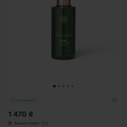
В наявності
1 470 ₴
Бонусні бали:
73✦