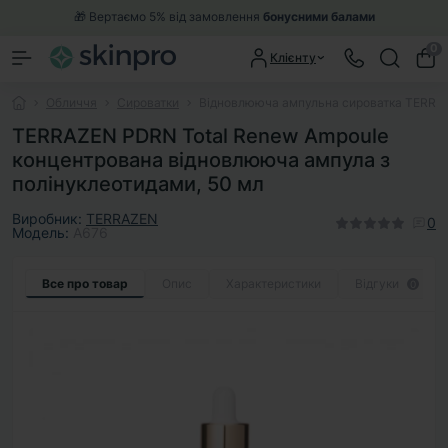
🎁 Вертаємо 5% від замовлення
бонусними балами
0
Клієнту
Обличчя
Сироватки
Відновлююча ампульна сироватка TERRAZ
TERRAZEN PDRN Total Renew Ampoule
концентрована відновлююча ампула з
полінуклеотидами, 50 мл
Виробник:
TERRAZEN
0
Модель:
A676
Все про товар
Опис
Характеристики
Відгуки
0