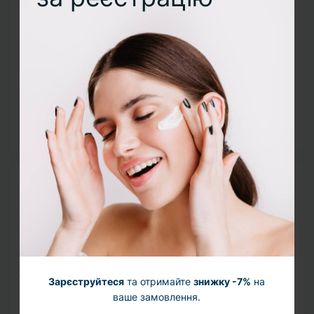
Аденозин
— стимулює синтез колагену та
еластину
Ніацинамід
— вирівнює тон, зменшує
запалення
Колаген
— підтримує пружність та
еластичність
Кераміди
+
сквалан
— захищають шкірний
бар'єр
Спосіб використання
Перед використанням крему розподіліть
достатню кількість сироватки по обличчю та
шиї.
Виконайте притискаючі рухи для кращої
Зарєструйтеся
та отримайте
знижку -7%
на
абсорбції.
ваше замовлення.