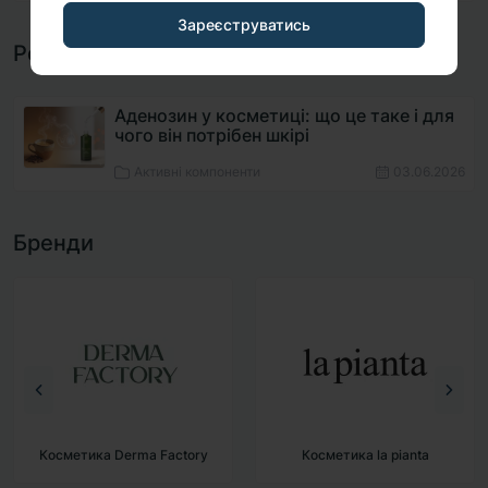
Зареєструватись
Рекомендовані статті
Аденозин у косметиці: що це таке і для
чого він потрібен шкірі
Активні компоненти
03.06.2026
Бренди
Косметика Derma Factory
Косметика la pianta