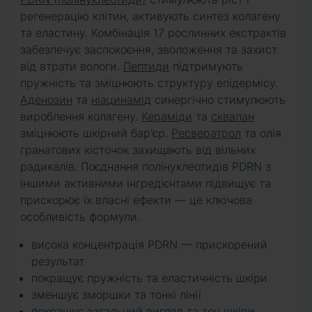
регенерацію клітин, активують синтез колагену
та еластину. Комбінація 17 рослинних екстрактів
забезпечує заспокоєння, зволоження та захист
від втрати вологи.
Пептиди
підтримують
пружність та зміцнюють структуру епідермісу.
Аденозин
та
ніацинамід
синергічно стимулюють
вироблення колагену.
Кераміди
та
сквалан
зміцнюють шкірний бар'єр.
Ресвератрол
та олія
гранатових кісточок захищають від вільних
радикалів. Поєднання полінуклеотидів PDRN з
іншими активними інгредієнтами підвищує та
прискорює їх власні ефекти — це ключова
особливість формули.
висока концентрація PDRN — прискорений
результат
покращує пружність та еластичність шкіри
зменшує зморшки та тонкі лінії
покращує загальний вигляд та тон шкіри