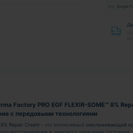
Google P
До
Есл
дос
rma Factory PRO EGF FLEXIR-SOME™ 8% Repa
ние с передовыми технологиями
 8% Repair Cream
– это интенсивный
омолаживающий к
кого восстановления и заметного улучшения состояния