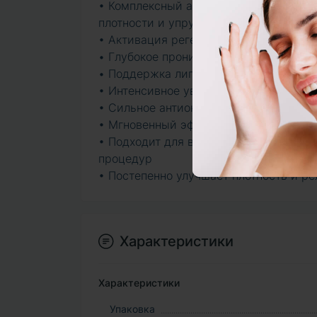
• Комплексный антивозрастной эффек
плотности и упругости кожи
• Активация регенерации за счёт выс
• Глубокое проникновение активных к
• Поддержка липидного барьера благо
• Интенсивное увлажнение и успокоен
• Сильное антиоксидантное действие: 
• Мгновенный эффект гладкости благо
• Подходит для восстановления кожи 
процедур
• Постепенно улучшает плотность и р
Характеристики
Характеристики
Упаковка