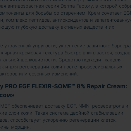
ая антивозрастная серия Derma Factory, в которой соб
мпоненты для борьбы со старением. Крем сочетает EG
, комплекс пептидов, антиоксидантов и запатентованн
ающую глубокую доставку активных веществ и их
е утраченной упругости, укрепление защитного барьера
ллярная кремовая текстура быстро впитывается, создав
тальной шелковистости. Средство подходит как для
так и для регенерации кожи после профессиональных
акторов или сезонных изменений.
y PRO EGF FLEXIR-SOME™ 8% Repair Cream:
осом»
OME™ обеспечивает доставку EGF, NMN, ресвератрола и
окие слои кожи. Такая система двойной стабилизации
вов, способствует ускорению регенерации клеток,
бины морщин.