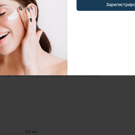
т: выравнивание тона, уменьшение морщин, улучшение
Зарегистрир
окой концентрации EGF и NMN
омпонентов благодаря технологии FLEXIR-SOME™
даря оливковому маслу, лецитину и эмолентам
ие благодаря пантенолу и аллантоину
ресвератрол, витамин Е, натуральные экстракты
даря ламеллярной структуре крема
после воздействия солнца, стрессов и агрессивных
ельеф кожи при регулярном использовании
50 мл