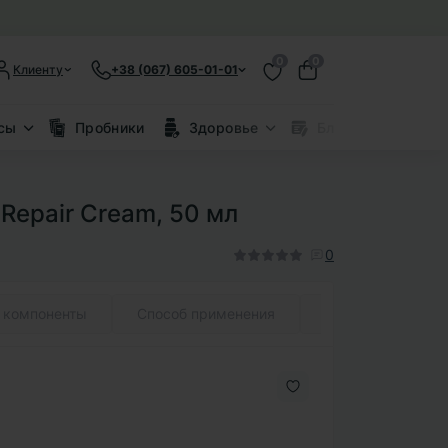
0
0
Клиенту
+38 (067) 605-01-01
сы
Пробники
Здоровье
Блог
Скид
epair Cream, 50 мл
0
 компоненты
Способ применения
Состав (INCI)