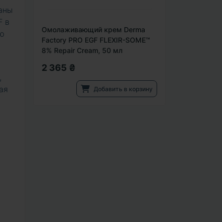
раны
F в
Омолаживающий крем Derma
ую
Factory PRO EGF FLEXIR-SOME™
8% Repair Cream, 50 мл
2 365 ₴
,
ая
Добавить в корзину