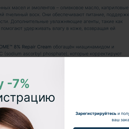
нных масел и эмолентов – оливковое масло, каприловые
ий пчелиный воск. Они обеспечивают питание, поддерж
сти. Дополнительные увлажняющие агенты, такие как
, помогают удерживать влагу в коже, возвращая ей
SOME™ 8% Repair Cream
обогащён ниацинамидом и
 (sodium ascorbyl phosphate), которые корректируют
изируют пигментацию. Антиоксидантные растительные
ика и шизандры защищают кожу от оксидативного стресс
у -7%
actory PRO EGF FLEXIR-SOME™ 8% Repair
гистрацию
 для комплексного эффекта
йствие, направленное на полноценное омоложение и
Зарегистрируйтесь
и пол
ваш зака