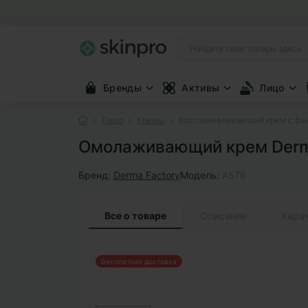
Бренды
Активы
Лицо
Лицо
Кремы
Восстанавливающий крем с фак
Омолаживающий крем Derma
Бренд:
Derma Factory
Модель:
A576
Все о товаре
Описание
Хара
Бесплатная доставка