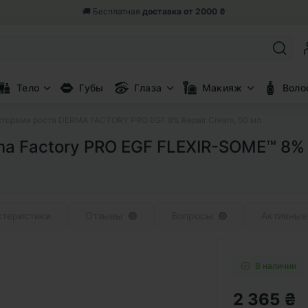
🎁 Возвращаем 5% от заказа
бонусными баллами
Тело
Губы
Глаза
Макияж
Воло
торами роста DERMA FACTORY PRO EGF 8% Repair Cream, 50 мл
 Factory PRO EGF FLEXIR-SOME™ 8% R
ктеристики
Отзывы
Вопросы
Активные
0
0
В наличии
2 365 ₴