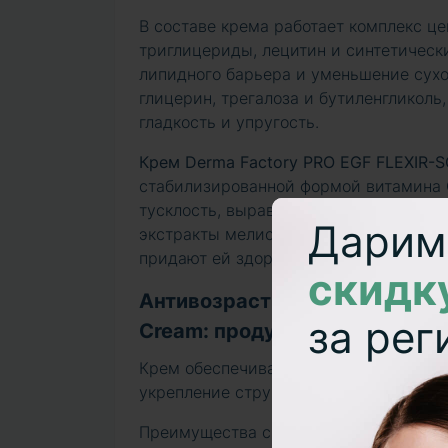
В составе крема работает комплекс це
триглицериды, лецитин и синтетическ
липидного барьера и уменьшение сухо
глицерин, трегалоза и бутиленгликоль
гладкость и упругость.
Крем Derma Factory PRO EGF FLEXIR-
стабилизированной формой витамина С
тусклость, выравнивают тон и миним
Дарим
экстракты мелиссы, эвкалипта, базил
придают ей здоровое сияние.
скидк
Антивозрастной крем Derma F
за ре
Cream: продуманная формула
Крем обеспечивает многовекторное де
укрепление структуры кожи.
Преимущества средства: