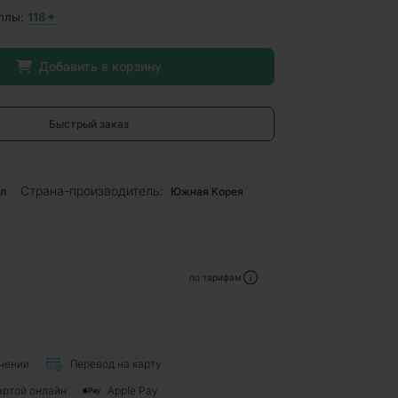
ллы:
118✦
Добавить в корзину
Быстрый заказ
Страна-производитель:
л
Южная Корея
по тарифам
чении
Перевод на карту
артой онлайн
Apple Pay