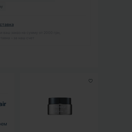
ay
ставка
и ваш заказ на сумму от 2000 грн,
тавка – за наш счет
ir
рем