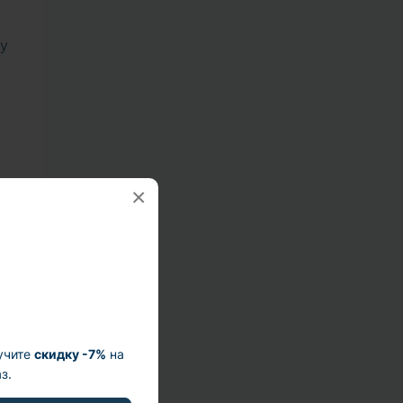
ку
×
а и
учите
скидку -7%
на
з.