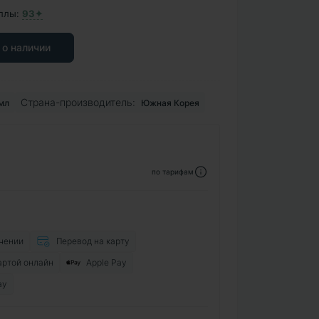
ллы:
93✦
 о наличии
Страна-производитель:
мл
Южная Корея
по тарифам
чении
Перевод на карту
артой онлайн
Apple Pay
ay