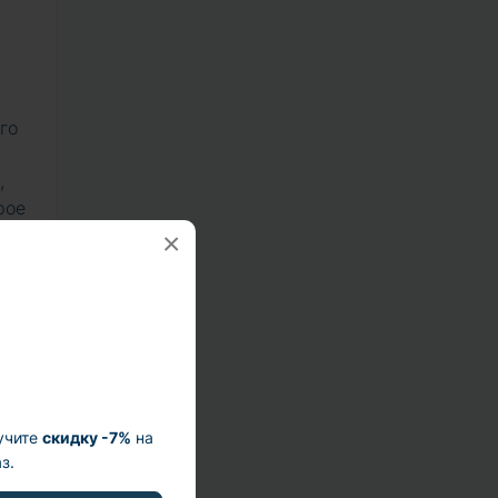
го
,
рое
×
я с
ает
тро
учите
скидку -7%
на
з.