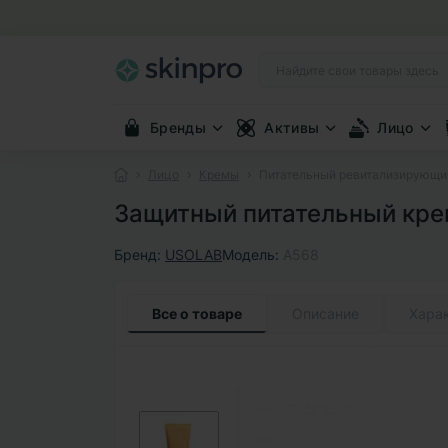
Бренды
Активы
Лицо
Лицо
Кремы
Питательный ревитализирующий 
Защитный питательный крем 
Бренд:
USOLAB
Модель:
A568
Все о товаре
Описание
Хара