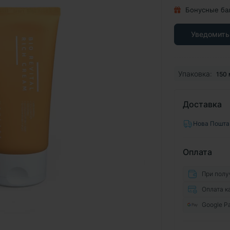
Бонусные ба
Уведомить
Упаковка:
150 
Доставка
Нова Пошта
Оплата
При полу
Оплата к
Google P