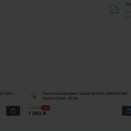
До
Есл
дос
FACTORY
Питательный крем с икрой W.SKIN LABORATORY
Caviar Cream, 80 мл
1 700 ₴
-20%
1 360 ₴