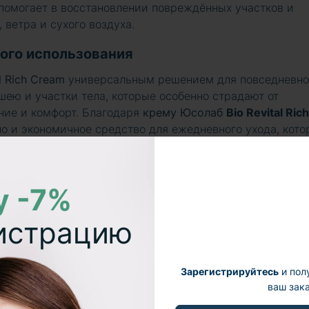
помогает в восстановлении повреждённых участков и
 ветра и сухого воздуха.
ого использования
l Rich Cream
универсальным решением для повседневно
 шею и участки тела, которые особенно страдают от
ание и комфорт. Благодаря
крему
Юсолаб
Bio Revital Rich
но и экономичное средство для ежедневного ухода, кото
лажнение для всей кожи.
особенно для сухой и чувствительной, помогает боротьс
у -7%
 видимость мелких морщин и пигментации, поддержив
о богатая, нежная текстура легко распределяется и быс
гистрацию
пругой и защищённой.
Зарегистрируйтесь
и пол
ваш зака