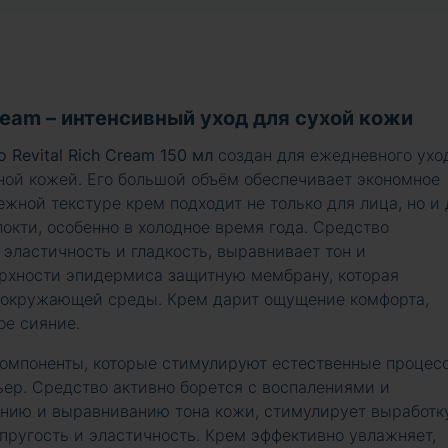
Cream – интенсивный уход для сухой кожи
o Revital Rich Cream 150 мл
создан для ежедневного ухо
ьной кожей. Его большой объём обеспечивает экономное
ежной текстуре крем подходит не только для лица, но и
 локти, особенно в холодное время года. Средство
 эластичность и гладкость, выравнивает тон и
ерхности эпидермиса защитную мембрану, которая
я окружающей среды. Крем дарит ощущение комфорта,
ое сияние.
компоненты, которые стимулируют естественные процес
ер. Средство активно борется с воспалениями и
ению и выравниванию тона кожи, стимулирует выработк
пругость и эластичность. Крем эффективно увлажняет,