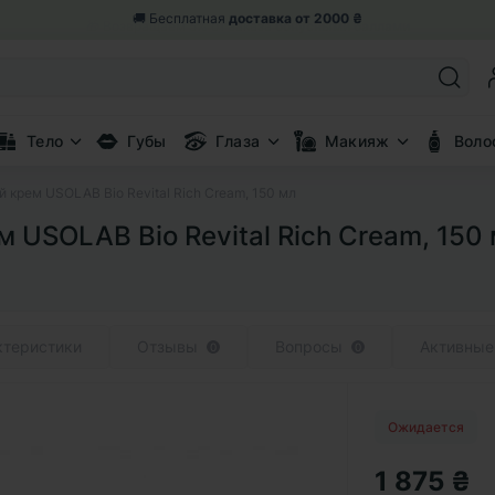
🎁 Возвращаем 5% от заказа
бонусными баллами
Тело
Губы
Глаза
Макияж
Воло
крем USOLAB Bio Revital Rich Cream, 150 мл
USOLAB Bio Revital Rich Cream, 150
ктеристики
Отзывы
Вопросы
Активные
0
0
Ожидается
1 875 ₴