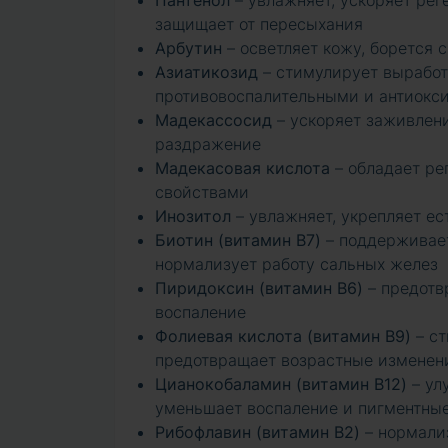
Пантенол
– увлажняет, ускоряет рег
защищает от пересыхания
Арбутин
– осветляет кожу, борется 
Азиатикозид
– стимулирует выработк
противовоспалительными и антиокс
Мадекассосид
– ускоряет заживлен
раздражение
Мадекасовая кислота
– обладает р
свойствами
Инозитол
– увлажняет, укрепляет е
Биотин (витамин B7)
– поддерживает
нормализует работу сальных желез
Пиридоксин (витамин B6)
– предотв
воспаление
Фолиевая кислота (витамин B9)
– ст
предотвращает возрастные изменен
Цианокобаламин (витамин B12)
– ул
уменьшает воспаление и пигментные
Рибофлавин (витамин B2)
– нормали